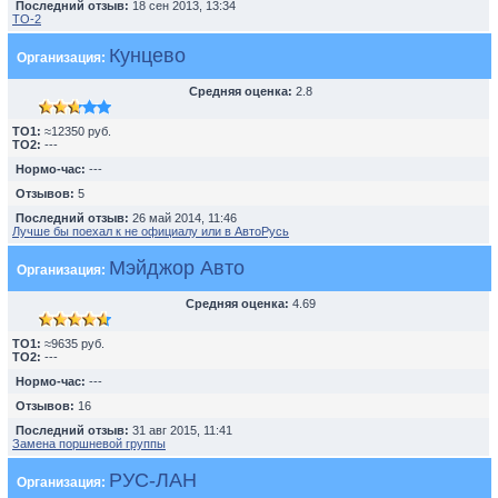
Последний отзыв:
18 сен 2013, 13:34
TO-2
Кунцево
Организация:
Средняя оценка:
2.8
TO1:
≈12350 руб.
TO2:
---
Нормо-час:
---
Отзывов:
5
Последний отзыв:
26 май 2014, 11:46
Лучше бы поехал к не официалу или в АвтоРусь
Мэйджор Авто
Организация:
Средняя оценка:
4.69
TO1:
≈9635 руб.
TO2:
---
Нормо-час:
---
Отзывов:
16
Последний отзыв:
31 авг 2015, 11:41
Замена поршневой группы
РУС-ЛАН
Организация: