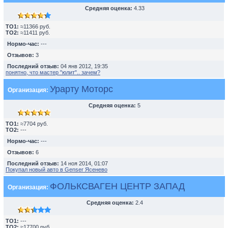
Средняя оценка:
4.33
TO1:
≈11366 руб.
TO2:
≈11411 руб.
Нормо-час:
---
Отзывов:
3
Последний отзыв:
04 янв 2012, 19:35
понятно, что мастер "юлит".. зачем?
Урарту Моторс
Организация:
Средняя оценка:
5
TO1:
≈7704 руб.
TO2:
---
Нормо-час:
---
Отзывов:
6
Последний отзыв:
14 ноя 2014, 01:07
Покупал новый авто в Genser Ясенево
ФОЛЬКСВАГЕН ЦЕНТР ЗАПАД
Организация:
Средняя оценка:
2.4
TO1:
---
TO2:
≈17700 руб.