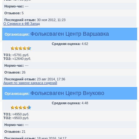
Нормо-час:
---
Отзывов:
5
Последний отзыв:
30 ноя 2012, 11:23
О Сервисе в ФВ Запад
Фольксваген Центр Варшавка
Организация:
Средняя оценка:
4.62
TO1:
≈5791 руб.
TO2:
≈12640 руб.
Нормо-час:
---
Отзывов:
26
Последний отзыв:
23 авг 2014, 17:36
Акция по замене каркаса сидений
Фольксваген Центр Внуково
Организация:
Средняя оценка:
4.48
TO1:
≈4950 руб.
TO2:
≈9503 руб.
Нормо-час:
---
Отзывов:
21
Последний отзыв:
18 мар 2016, 14:17