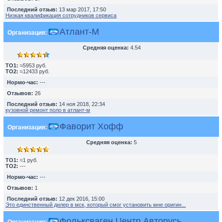
Последний отзыв:
13 мар 2017, 17:50
Низкая квалификация сотрудников сервиса
Атлант-М
Организация:
Средняя оценка:
4.54
TO1:
≈5953 руб.
TO2:
≈12433 руб.
Нормо-час:
---
Отзывов:
26
Последний отзыв:
14 ноя 2018, 22:34
кузовной ремонт поло в атлант-м
Фаворит Хофф
Организация:
Средняя оценка:
5
TO1:
≈1 руб.
TO2:
---
Нормо-час:
---
Отзывов:
1
Последний отзыв:
12 дек 2016, 15:00
Это единственный дилер в мск, который смог установить мне оригин...
Фольксваген Центр Авторусь