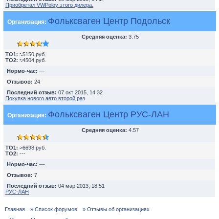
Приобретал VWPoloу этого дилера.
Фольксваген Центр Подольск
Организация:
Средняя оценка:
3.75
TO1:
≈5150 руб.
TO2:
≈4504 руб.
Нормо-час:
---
Отзывов:
24
Последний отзыв:
07 окт 2015, 14:32
Покупка нового авто второй раз
Фольксваген Центр РУС-ЛАН
Организация:
Средняя оценка:
4.57
TO1:
≈6698 руб.
TO2:
---
Нормо-час:
---
Отзывов:
7
Последний отзыв:
04 мар 2013, 18:51
РУС-ЛАН
Главная
» Список форумов
» Отзывы об организациях