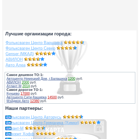
Лучшие организации города:
Фольксваген Центр Варшавка
Фольксваген Центр Север
Genser (МКАД)
АВИЛОН
Авто Алеа
Самое дешевое ТО-1:
Автоцентр Немецкий Дом, г.Балашиха
1200
руб.
АВИЛОН
2000
руб.
Атлант-М
2014
руб.
Самое дорогое ТО-1:
Кунцево
17000
руб.
Автоцентр Сити-Каширка
14500
руб.
Мэйджор Авто
12380
руб.
Наши партнеры:
Фольксваген Центр Авторусь
Фольксваген Центр Германика (Химки)
Атлант-М
Фаворит Хофф