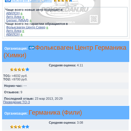
Фольксваген Центр Север
Чаще всего новые авто покупают в
АВИЛОН
⍟
Авто Алеа
⍟
Genser (МКАД)
⍟
Чаще всего по гарантии обращаются в
Фольксваген Центр Север
⍟
Авто Алеа
⍟
АВИЛОН
⍟
Фольксваген Центр Германика
Организация:
(Химки)
Средняя оценка:
4.11
TO1:
≈4032 руб.
TO2:
≈9700 руб.
Нормо-час:
---
Отзывов:
9
Последний отзыв:
23 мар 2013, 20:29
Проведение ТО-3
Германика (Фили)
Организация:
Средняя оценка:
3.08