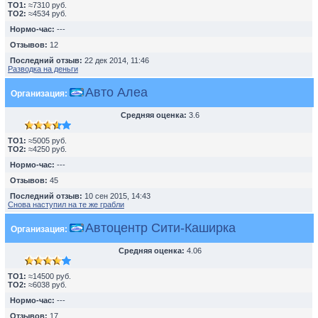
TO1:
≈7310 руб.
TO2:
≈4534 руб.
Нормо-час:
---
Отзывов:
12
Последний отзыв:
22 дек 2014, 11:46
Разводка на деньги
Авто Алеа
Организация:
Средняя оценка:
3.6
TO1:
≈5005 руб.
TO2:
≈4250 руб.
Нормо-час:
---
Отзывов:
45
Последний отзыв:
10 сен 2015, 14:43
Снова наступил на те же грабли
Автоцентр Сити-Каширка
Организация:
Средняя оценка:
4.06
TO1:
≈14500 руб.
TO2:
≈6038 руб.
Нормо-час:
---
Отзывов:
17