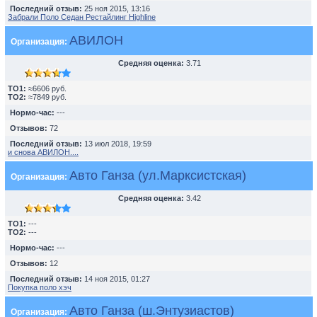
Последний отзыв:
25 ноя 2015, 13:16
Забрали Поло Седан Рестайлинг Highline
АВИЛОН
Организация:
Средняя оценка:
3.71
TO1:
≈6606 руб.
TO2:
≈7849 руб.
Нормо-час:
---
Отзывов:
72
Последний отзыв:
13 июл 2018, 19:59
и снова АВИЛОН....
Авто Ганза (ул.Марксистская)
Организация:
Средняя оценка:
3.42
TO1:
---
TO2:
---
Нормо-час:
---
Отзывов:
12
Последний отзыв:
14 ноя 2015, 01:27
Покупка поло хэч
Авто Ганза (ш.Энтузиастов)
Организация: