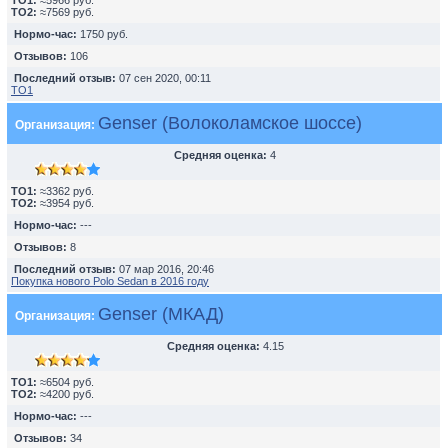
TO1:
≈5966 руб.
TO2:
≈7569 руб.
Нормо-час:
1750 руб.
Отзывов:
106
Последний отзыв:
07 сен 2020, 00:11
ТО1
Genser (Волоколамское шоссе)
Организация:
Средняя оценка:
4
TO1:
≈3362 руб.
TO2:
≈3954 руб.
Нормо-час:
---
Отзывов:
8
Последний отзыв:
07 мар 2016, 20:46
Покупка нового Polo Sedan в 2016 году
Genser (МКАД)
Организация:
Средняя оценка:
4.15
TO1:
≈6504 руб.
TO2:
≈4200 руб.
Нормо-час:
---
Отзывов:
34