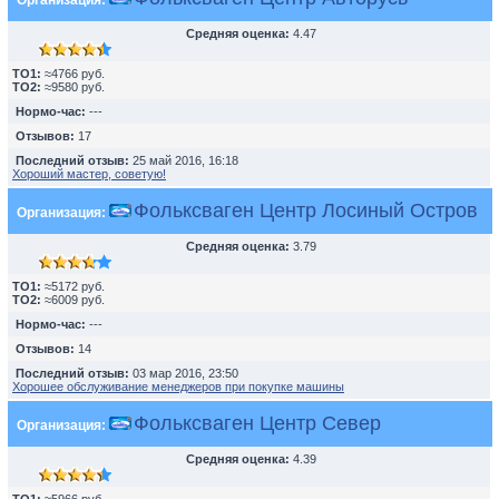
Организация:
Средняя оценка:
4.47
TO1:
≈4766 руб.
TO2:
≈9580 руб.
Нормо-час:
---
Отзывов:
17
Последний отзыв:
25 май 2016, 16:18
Хороший мастер, советую!
Фольксваген Центр Лосиный Остров
Организация:
Средняя оценка:
3.79
TO1:
≈5172 руб.
TO2:
≈6009 руб.
Нормо-час:
---
Отзывов:
14
Последний отзыв:
03 мар 2016, 23:50
Хорошее обслуживание менеджеров при покупке машины
Фольксваген Центр Север
Организация:
Средняя оценка:
4.39