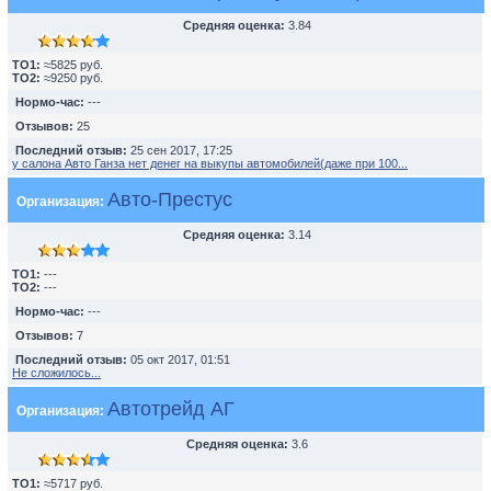
Средняя оценка:
3.84
TO1:
≈5825 руб.
TO2:
≈9250 руб.
Нормо-час:
---
Отзывов:
25
Последний отзыв:
25 сен 2017, 17:25
у салона Авто Ганза нет денег на выкупы автомобилей(даже при 100...
Авто-Престус
Организация:
Средняя оценка:
3.14
TO1:
---
TO2:
---
Нормо-час:
---
Отзывов:
7
Последний отзыв:
05 окт 2017, 01:51
Не сложилось...
Автотрейд АГ
Организация:
Средняя оценка:
3.6
TO1:
≈5717 руб.