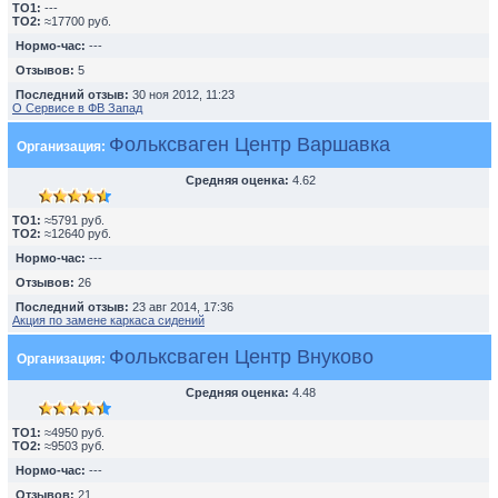
TO1:
---
TO2:
≈17700 руб.
Нормо-час:
---
Отзывов:
5
Последний отзыв:
30 ноя 2012, 11:23
О Сервисе в ФВ Запад
Фольксваген Центр Варшавка
Организация:
Средняя оценка:
4.62
TO1:
≈5791 руб.
TO2:
≈12640 руб.
Нормо-час:
---
Отзывов:
26
Последний отзыв:
23 авг 2014, 17:36
Акция по замене каркаса сидений
Фольксваген Центр Внуково
Организация:
Средняя оценка:
4.48
TO1:
≈4950 руб.
TO2:
≈9503 руб.
Нормо-час:
---
Отзывов:
21