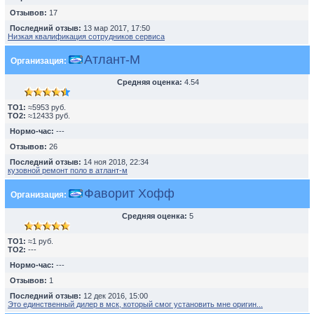
Отзывов:
17
Последний отзыв:
13 мар 2017, 17:50
Низкая квалификация сотрудников сервиса
Атлант-М
Организация:
Средняя оценка:
4.54
TO1:
≈5953 руб.
TO2:
≈12433 руб.
Нормо-час:
---
Отзывов:
26
Последний отзыв:
14 ноя 2018, 22:34
кузовной ремонт поло в атлант-м
Фаворит Хофф
Организация:
Средняя оценка:
5
TO1:
≈1 руб.
TO2:
---
Нормо-час:
---
Отзывов:
1
Последний отзыв:
12 дек 2016, 15:00
Это единственный дилер в мск, который смог установить мне оригин...