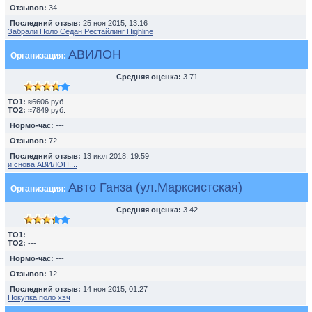
Отзывов:
34
Последний отзыв:
25 ноя 2015, 13:16
Забрали Поло Седан Рестайлинг Highline
АВИЛОН
Организация:
Средняя оценка:
3.71
TO1:
≈6606 руб.
TO2:
≈7849 руб.
Нормо-час:
---
Отзывов:
72
Последний отзыв:
13 июл 2018, 19:59
и снова АВИЛОН....
Авто Ганза (ул.Марксистская)
Организация:
Средняя оценка:
3.42
TO1:
---
TO2:
---
Нормо-час:
---
Отзывов:
12
Последний отзыв:
14 ноя 2015, 01:27
Покупка поло хэч