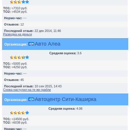
TO1:
≈7310 руб.
TO2:
≈4534 руб.
Нормо-час:
---
Отзывов:
12
Последний отзыв:
22 дек 2014, 11:46
Разводка на деньги
Авто Алеа
Организация:
Средняя оценка:
3.6
TO1:
≈5005 руб.
TO2:
≈4250 руб.
Нормо-час:
---
Отзывов:
45
Последний отзыв:
10 сен 2015, 14:43
Снова наступил на те же грабли
Автоцентр Сити-Каширка
Организация:
Средняя оценка:
4.06
TO1:
≈14500 руб.
TO2:
≈6038 руб.
Нормо-час:
---