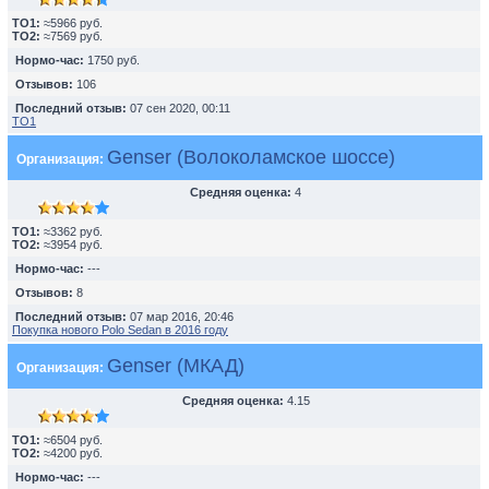
TO1:
≈5966 руб.
TO2:
≈7569 руб.
Нормо-час:
1750 руб.
Отзывов:
106
Последний отзыв:
07 сен 2020, 00:11
ТО1
Genser (Волоколамское шоссе)
Организация:
Средняя оценка:
4
TO1:
≈3362 руб.
TO2:
≈3954 руб.
Нормо-час:
---
Отзывов:
8
Последний отзыв:
07 мар 2016, 20:46
Покупка нового Polo Sedan в 2016 году
Genser (МКАД)
Организация:
Средняя оценка:
4.15
TO1:
≈6504 руб.
TO2:
≈4200 руб.
Нормо-час:
---