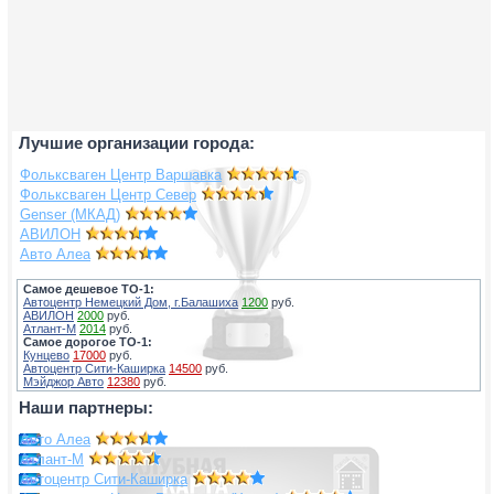
Лучшие организации города:
Фольксваген Центр Варшавка
Фольксваген Центр Север
Genser (МКАД)
АВИЛОН
Авто Алеа
Самое дешевое ТО-1:
Автоцентр Немецкий Дом, г.Балашиха
1200
руб.
АВИЛОН
2000
руб.
Атлант-М
2014
руб.
Самое дорогое ТО-1:
Кунцево
17000
руб.
Автоцентр Сити-Каширка
14500
руб.
Мэйджор Авто
12380
руб.
Наши партнеры:
Авто Алеа
Атлант-М
Автоцентр Сити-Каширка