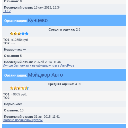
Отзывов:
8
Последний отзыв:
18 сен 2013, 13:34
TO-2
Кунцево
Организация:
Средняя оценка:
2.8
TO1:
≈12350 руб.
TO2:
---
Нормо-час:
---
Отзывов:
5
Последний отзыв:
26 май 2014, 11:46
Лучше бы поехал к не официалу или в АвтоРусь
Мэйджор Авто
Организация:
Средняя оценка:
4.69
TO1:
≈9635 руб.
TO2:
---
Нормо-час:
---
Отзывов:
16
Последний отзыв:
31 авг 2015, 11:41
Замена поршневой группы