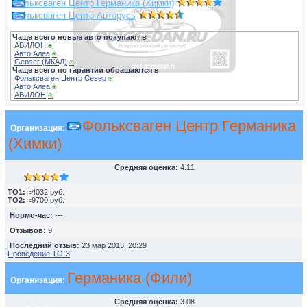
Фольксваген Центр Германика (Химки)
Фольксваген Центр Авторусь
Чаще всего новые авто покупают в
АВИЛОН
⍟
Авто Алеа
⍟
Genser (МКАД)
⍟
Чаще всего по гарантии обращаются в
Фольксваген Центр Север
⍟
Авто Алеа
⍟
АВИЛОН
⍟
Фольксваген Центр Германика
Организация:
(Химки)
Средняя оценка:
4.11
TO1:
≈4032 руб.
TO2:
≈9700 руб.
Нормо-час:
---
Отзывов:
9
Последний отзыв:
23 мар 2013, 20:29
Проведение ТО-3
Германика (Фили)
Организация:
Средняя оценка:
3.08