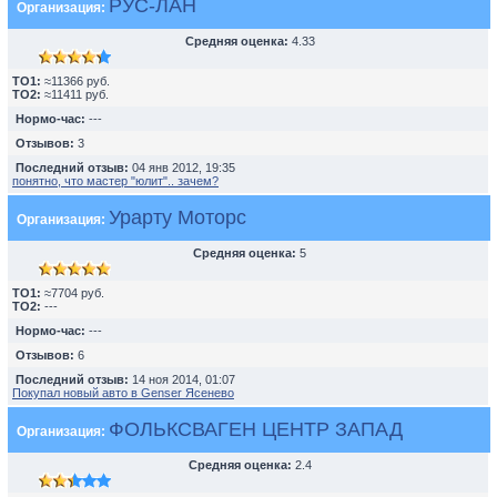
РУС-ЛАН
Организация:
Средняя оценка:
4.33
TO1:
≈11366 руб.
TO2:
≈11411 руб.
Нормо-час:
---
Отзывов:
3
Последний отзыв:
04 янв 2012, 19:35
понятно, что мастер "юлит".. зачем?
Урарту Моторс
Организация:
Средняя оценка:
5
TO1:
≈7704 руб.
TO2:
---
Нормо-час:
---
Отзывов:
6
Последний отзыв:
14 ноя 2014, 01:07
Покупал новый авто в Genser Ясенево
ФОЛЬКСВАГЕН ЦЕНТР ЗАПАД
Организация:
Средняя оценка:
2.4