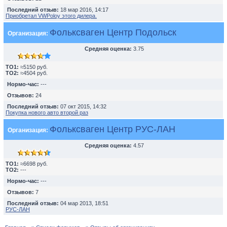
Последний отзыв:
18 мар 2016, 14:17
Приобретал VWPoloу этого дилера.
Фольксваген Центр Подольск
Организация:
Средняя оценка:
3.75
TO1:
≈5150 руб.
TO2:
≈4504 руб.
Нормо-час:
---
Отзывов:
24
Последний отзыв:
07 окт 2015, 14:32
Покупка нового авто второй раз
Фольксваген Центр РУС-ЛАН
Организация:
Средняя оценка:
4.57
TO1:
≈6698 руб.
TO2:
---
Нормо-час:
---
Отзывов:
7
Последний отзыв:
04 мар 2013, 18:51
РУС-ЛАН