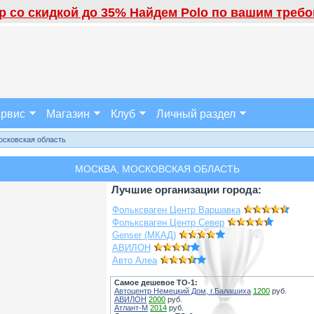
 со скидкой до 35% Найдем Polo по вашим требов
рвис
Магазин
Клуб
Личный раздел
осковская область
МОСКВА, МОСКОВСКАЯ ОБЛАСТЬ
Лучшие организации города:
Фольксваген Центр Варшавка
Фольксваген Центр Север
Genser (МКАД)
АВИЛОН
Авто Алеа
Самое дешевое ТО-1:
Автоцентр Немецкий Дом, г.Балашиха
1200
руб.
АВИЛОН
2000
руб.
Атлант-М
2014
руб.