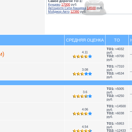
Самое дорогое ТО-1:
Кунцево
17000
руб.
Автоцентр Сити-Каширка
14500
руб.
Мэйджор Авто
12380
руб.
СРЕДНЯЯ ОЦЕНКА
TO
TO1:
≈4032
4.11
и)
руб.
-
TO2:
≈9700
руб.
TO1:
≈7310
3.08
руб.
-
TO2:
≈4534
руб.
TO1:
≈5005
3.6
руб.
-
TO2:
≈4250
руб.
TO1:
≈14500
4.06
руб.
-
TO2:
≈6038
руб.
TO1:
≈5953
4.54
руб.
-
TO2:
≈12433