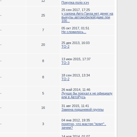
--
12
Покупка поло хэч
25 сен 2017, 17:25
у салона Авто Ганза нет денег на
--
25
выкупы автомобилей(даже при
100...
05 окт 2017, 01:51
--
7
Не сложилось...
25 дек 2013, 16:03
--
20
ТО-2
13 июн 2015, 17:37
--
8
ТО-3
18 сен 2013, 13:34
--
8
TO-2
26 май 2014, 11:46
--
5
Лучше бы поехал к не официалу
или в АвтоРусь
31 авг 2015, 11:41
--
16
Замена поршневой группы
04 янв 2012, 19:35
--
3
понятно, что мастер "юлит"..
зачем?
14 ноя 2014, 01:07