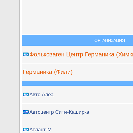
ОРГАНИЗАЦИЯ
Фольксваген Центр Германика (Химк
Германика (Фили)
Авто Алеа
Автоцентр Сити-Каширка
Атлант-М