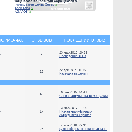
Чаще всего по гарантии обращаются в
Фольксваген Центр Север
⍟
Авто Алеа
⍟
АВИЛОН
⍟
НОРМО-ЧАС
ОТЗЫВОВ
ПОСЛЕДНИЙ ОТЗЫВ
23 мар 2013, 20:29
--
9
Проведение ТО-3
22 дек 2014, 11:46
--
12
Разводка на деньги
10 сен 2015, 14:43
--
45
Снова наступил на те же грабли
13 мар 2017, 17:50
--
17
Низкая квалификация
сотрудников сервиса
14 ноя 2018, 22:34
--
26
кузовной ремонт поло в атлант-