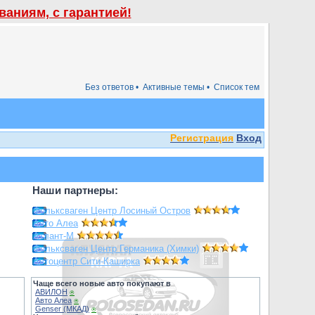
аниям, с гарантией!
Без ответов •
Активные темы •
Список тем
Регистрация
Вход
Наши партнеры:
Фольксваген Центр Лосиный Остров
Авто Алеа
Атлант-М
Фольксваген Центр Германика (Химки)
Автоцентр Сити-Каширка
Чаще всего новые авто покупают в
АВИЛОН
⍟
Авто Алеа
⍟
Genser (МКАД)
⍟