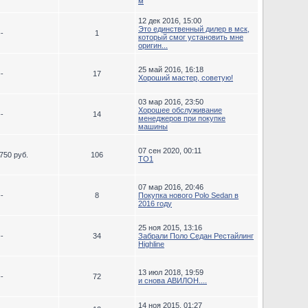
м
12 дек 2016, 15:00
Это единственный дилер в мск,
--
1
который смог установить мне
оригин...
25 май 2016, 16:18
--
17
Хороший мастер, советую!
03 мар 2016, 23:50
Хорошее обслуживание
--
14
менеджеров при покупке
машины
07 сен 2020, 00:11
750 руб.
106
ТО1
07 мар 2016, 20:46
--
8
Покупка нового Polo Sedan в
2016 году
25 ноя 2015, 13:16
--
34
Забрали Поло Седан Рестайлинг
Highline
13 июл 2018, 19:59
--
72
и снова АВИЛОН....
14 ноя 2015, 01:27