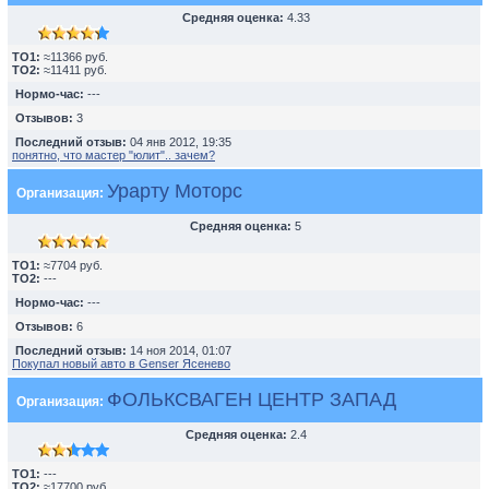
Средняя оценка:
4.33
TO1:
≈11366 руб.
TO2:
≈11411 руб.
Нормо-час:
---
Отзывов:
3
Последний отзыв:
04 янв 2012, 19:35
понятно, что мастер "юлит".. зачем?
Урарту Моторс
Организация:
Средняя оценка:
5
TO1:
≈7704 руб.
TO2:
---
Нормо-час:
---
Отзывов:
6
Последний отзыв:
14 ноя 2014, 01:07
Покупал новый авто в Genser Ясенево
ФОЛЬКСВАГЕН ЦЕНТР ЗАПАД
Организация:
Средняя оценка:
2.4
TO1:
---
TO2:
≈17700 руб.