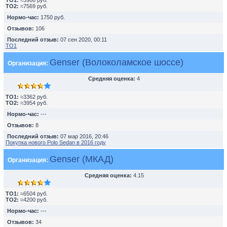
TO1:
≈5966 руб.
TO2:
≈7569 руб.
Нормо-час:
1750 руб.
Отзывов:
106
Последний отзыв:
07 сен 2020, 00:11
ТО1
Genser (Волоколамское шоссе)
Организация:
Средняя оценка:
4
TO1:
≈3362 руб.
TO2:
≈3954 руб.
Нормо-час:
---
Отзывов:
8
Последний отзыв:
07 мар 2016, 20:46
Покупка нового Polo Sedan в 2016 году
Genser (МКАД)
Организация:
Средняя оценка:
4.15
TO1:
≈6504 руб.
TO2:
≈4200 руб.
Нормо-час:
---
Отзывов:
34