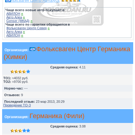
Фольксваген Центр Авторусь
Чаще всего новые авто покупают в
АВИЛОН
⍟
Авто Алеа
⍟
Genser (МКАД)
⍟
Чаще всего по гарантии обращаются в
Фольксваген Центр Север
⍟
Авто Алеа
⍟
АВИЛОН
⍟
Фольксваген Центр Германика
Организация:
(Химки)
Средняя оценка:
4.11
TO1:
≈4032 руб.
TO2:
≈9700 руб.
Нормо-час:
---
Отзывов:
9
Последний отзыв:
23 мар 2013, 20:29
Проведение ТО-3
Германика (Фили)
Организация:
Средняя оценка:
3.08