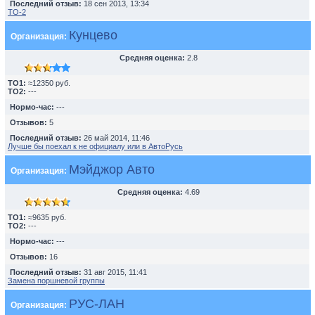
Последний отзыв:
18 сен 2013, 13:34
TO-2
Кунцево
Организация:
Средняя оценка:
2.8
TO1:
≈12350 руб.
TO2:
---
Нормо-час:
---
Отзывов:
5
Последний отзыв:
26 май 2014, 11:46
Лучше бы поехал к не официалу или в АвтоРусь
Мэйджор Авто
Организация:
Средняя оценка:
4.69
TO1:
≈9635 руб.
TO2:
---
Нормо-час:
---
Отзывов:
16
Последний отзыв:
31 авг 2015, 11:41
Замена поршневой группы
РУС-ЛАН
Организация: