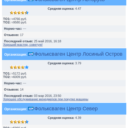
Организация:
Средняя оценка:
4.47
TO1:
≈4766 руб.
TO2:
≈9580 руб.
Нормо-час:
---
Отзывов:
17
Последний отзыв:
25 май 2016, 16:18
Хороший мастер, советую!
Фольксваген Центр Лосиный Остров
Организация:
Средняя оценка:
3.79
TO1:
≈5172 руб.
TO2:
≈6009 руб.
Нормо-час:
---
Отзывов:
14
Последний отзыв:
03 мар 2016, 23:50
Хорошее обслуживание менеджеров при покупке машины
Фольксваген Центр Север
Организация:
Средняя оценка:
4.39