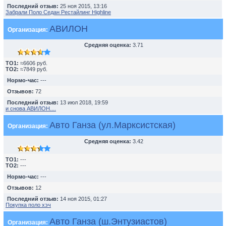
Последний отзыв:
25 ноя 2015, 13:16
Забрали Поло Седан Рестайлинг Highline
АВИЛОН
Организация:
Средняя оценка:
3.71
TO1:
≈6606 руб.
TO2:
≈7849 руб.
Нормо-час:
---
Отзывов:
72
Последний отзыв:
13 июл 2018, 19:59
и снова АВИЛОН....
Авто Ганза (ул.Марксистская)
Организация:
Средняя оценка:
3.42
TO1:
---
TO2:
---
Нормо-час:
---
Отзывов:
12
Последний отзыв:
14 ноя 2015, 01:27
Покупка поло хэч
Авто Ганза (ш.Энтузиастов)
Организация: