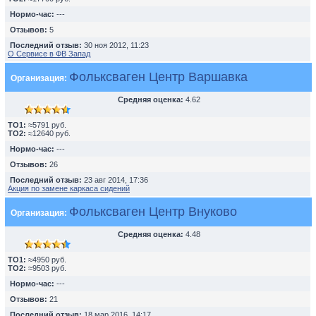
Нормо-час:
---
Отзывов:
5
Последний отзыв:
30 ноя 2012, 11:23
О Сервисе в ФВ Запад
Фольксваген Центр Варшавка
Организация:
Средняя оценка:
4.62
TO1:
≈5791 руб.
TO2:
≈12640 руб.
Нормо-час:
---
Отзывов:
26
Последний отзыв:
23 авг 2014, 17:36
Акция по замене каркаса сидений
Фольксваген Центр Внуково
Организация:
Средняя оценка:
4.48
TO1:
≈4950 руб.
TO2:
≈9503 руб.
Нормо-час:
---
Отзывов:
21
Последний отзыв:
18 мар 2016, 14:17