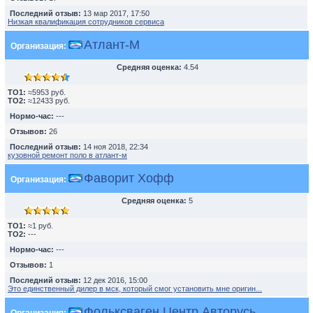
Последний отзыв:
13 мар 2017, 17:50
Низкая квалификация сотрудников сервиса
Атлант-М
Организация:
Средняя оценка:
4.54
TO1:
≈5953 руб.
TO2:
≈12433 руб.
Нормо-час:
---
Отзывов:
26
Последний отзыв:
14 ноя 2018, 22:34
кузовной ремонт поло в атлант-м
Фаворит Хофф
Организация:
Средняя оценка:
5
TO1:
≈1 руб.
TO2:
---
Нормо-час:
---
Отзывов:
1
Последний отзыв:
12 дек 2016, 15:00
Это единственный дилер в мск, который смог установить мне оригин...
Фольксваген Центр Авторусь