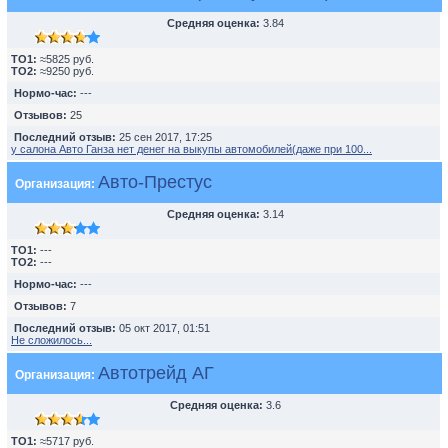
Средняя оценка:
3.84
TO1:
≈5825 руб.
TO2:
≈9250 руб.
Нормо-час:
---
Отзывов:
25
Последний отзыв:
25 сен 2017, 17:25
у салона Авто Ганза нет денег на выкупы автомобилей(даже при 100...
Авто-Престус
Организация:
Средняя оценка:
3.14
TO1:
---
TO2:
---
Нормо-час:
---
Отзывов:
7
Последний отзыв:
05 окт 2017, 01:51
Не сложилось...
Автотрейд АГ
Организация:
Средняя оценка:
3.6
TO1:
≈5717 руб.