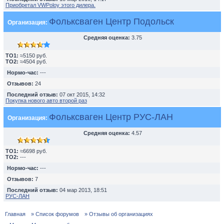
Приобретал VWPoloу этого дилера.
Фольксваген Центр Подольск
Организация:
Средняя оценка:
3.75
TO1:
≈5150 руб.
TO2:
≈4504 руб.
Нормо-час:
---
Отзывов:
24
Последний отзыв:
07 окт 2015, 14:32
Покупка нового авто второй раз
Фольксваген Центр РУС-ЛАН
Организация:
Средняя оценка:
4.57
TO1:
≈6698 руб.
TO2:
---
Нормо-час:
---
Отзывов:
7
Последний отзыв:
04 мар 2013, 18:51
РУС-ЛАН
Главная
» Список форумов
» Отзывы об организациях