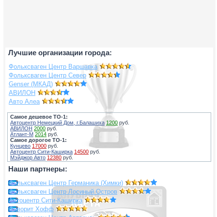
Лучшие организации города:
Фольксваген Центр Варшавка
Фольксваген Центр Север
Genser (МКАД)
АВИЛОН
Авто Алеа
Самое дешевое ТО-1:
Автоцентр Немецкий Дом, г.Балашиха
1200
руб.
АВИЛОН
2000
руб.
Атлант-М
2014
руб.
Самое дорогое ТО-1:
Кунцево
17000
руб.
Автоцентр Сити-Каширка
14500
руб.
Мэйджор Авто
12380
руб.
Наши партнеры:
Фольксваген Центр Германика (Химки)
Фольксваген Центр Лосиный Остров
Автоцентр Сити-Каширка
Фаворит Хофф