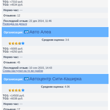
TO1:
≈7310 руб.
TO2:
≈4534 руб.
Нормо-час:
---
Отзывов:
12
Последний отзыв:
22 дек 2014, 11:46
Разводка на деньги
Авто Алеа
Организация:
Средняя оценка:
3.6
TO1:
≈5005 руб.
TO2:
≈4250 руб.
Нормо-час:
---
Отзывов:
45
Последний отзыв:
10 сен 2015, 14:43
Снова наступил на те же грабли
Автоцентр Сити-Каширка
Организация:
Средняя оценка:
4.06
TO1:
≈14500 руб.
TO2:
≈6038 руб.
Нормо-час:
---
Отзывов:
17