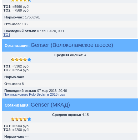
TO1:
≈5966 руб.
TO2:
≈7569 руб.
Нормо-час:
1750 руб.
Отзывов:
106
Последний отзыв:
07 сен 2020, 00:11
ТО1
Genser (Волоколамское шоссе)
Организация:
Средняя оценка:
4
TO1:
≈3362 руб.
TO2:
≈3954 руб.
Нормо-час:
---
Отзывов:
8
Последний отзыв:
07 мар 2016, 20:46
Покупка нового Polo Sedan в 2016 году
Genser (МКАД)
Организация:
Средняя оценка:
4.15
TO1:
≈6504 руб.
TO2:
≈4200 руб.
Нормо-час:
---