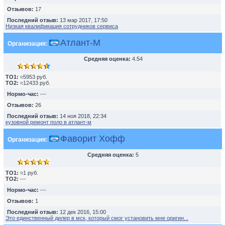
Отзывов:
17
Последний отзыв:
13 мар 2017, 17:50
Низкая квалификация сотрудников сервиса
Атлант-М
Организация:
Средняя оценка:
4.54
TO1:
≈5953 руб.
TO2:
≈12433 руб.
Нормо-час:
---
Отзывов:
26
Последний отзыв:
14 ноя 2018, 22:34
кузовной ремонт поло в атлант-м
Фаворит Хофф
Организация:
Средняя оценка:
5
TO1:
≈1 руб.
TO2:
---
Нормо-час:
---
Отзывов:
1
Последний отзыв:
12 дек 2016, 15:00
Это единственный дилер в мск, который смог установить мне оригин...