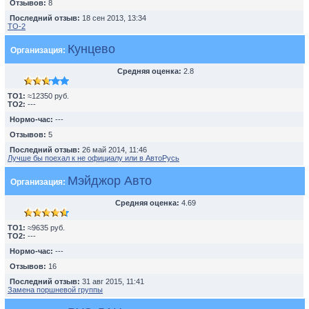
Отзывов:
8
Последний отзыв:
18 сен 2013, 13:34
TO-2
Кунцево
Организация:
Средняя оценка:
2.8
TO1:
≈12350 руб.
TO2:
---
Нормо-час:
---
Отзывов:
5
Последний отзыв:
26 май 2014, 11:46
Лучше бы поехал к не официалу или в АвтоРусь
Мэйджор Авто
Организация:
Средняя оценка:
4.69
TO1:
≈9635 руб.
TO2:
---
Нормо-час:
---
Отзывов:
16
Последний отзыв:
31 авг 2015, 11:41
Замена поршневой группы