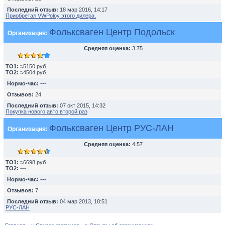
Последний отзыв:
18 мар 2016, 14:17
Приобретал VWPoloу этого дилера.
Фольксваген Центр Подольск
Организация:
Средняя оценка:
3.75
TO1:
≈5150 руб.
TO2:
≈4504 руб.
Нормо-час:
---
Отзывов:
24
Последний отзыв:
07 окт 2015, 14:32
Покупка нового авто второй раз
Фольксваген Центр РУС-ЛАН
Организация:
Средняя оценка:
4.57
TO1:
≈6698 руб.
TO2:
---
Нормо-час:
---
Отзывов:
7
Последний отзыв:
04 мар 2013, 18:51
РУС-ЛАН