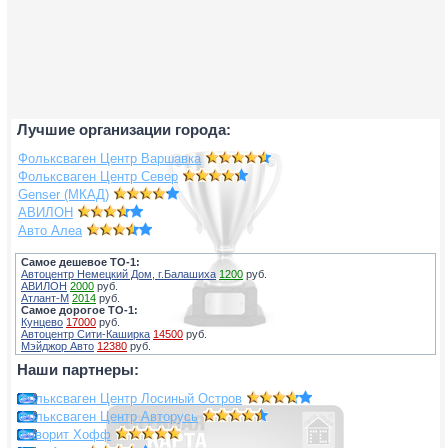
Лучшие организации города:
Фольксваген Центр Варшавка
Фольксваген Центр Север
Genser (МКАД)
АВИЛОН
Авто Алеа
Самое дешевое ТО-1:
Автоцентр Немецкий Дом, г.Балашиха
1200
руб.
АВИЛОН
2000
руб.
Атлант-М
2014
руб.
Самое дорогое ТО-1:
Кунцево
17000
руб.
Автоцентр Сити-Каширка
14500
руб.
Мэйджор Авто
12380
руб.
Наши партнеры:
Фольксваген Центр Лосиный Остров
Фольксваген Центр Авторусь
Фаворит Хофф