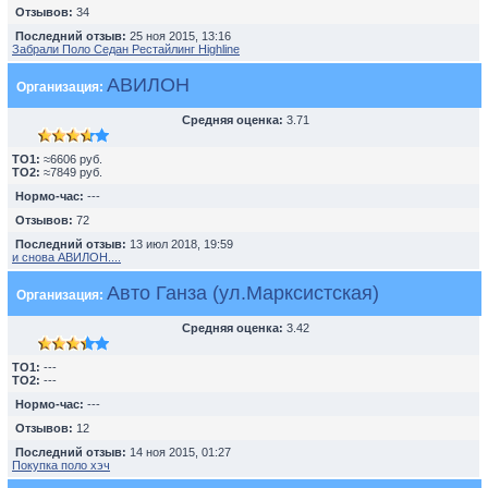
Отзывов:
34
Последний отзыв:
25 ноя 2015, 13:16
Забрали Поло Седан Рестайлинг Highline
АВИЛОН
Организация:
Средняя оценка:
3.71
TO1:
≈6606 руб.
TO2:
≈7849 руб.
Нормо-час:
---
Отзывов:
72
Последний отзыв:
13 июл 2018, 19:59
и снова АВИЛОН....
Авто Ганза (ул.Марксистская)
Организация:
Средняя оценка:
3.42
TO1:
---
TO2:
---
Нормо-час:
---
Отзывов:
12
Последний отзыв:
14 ноя 2015, 01:27
Покупка поло хэч