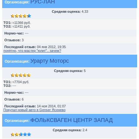
РУС-ЛАН
Организация:
Средняя оценка:
4.33
TO1:
≈11366 руб.
TO2:
≈11411 руб.
Нормо-час:
---
Отзывов:
3
Последний отзыв:
04 янв 2012, 19:35
понятно, что мастер "юлит".. зачем?
Урарту Моторс
Организация:
Средняя оценка:
5
TO1:
≈7704 руб.
TO2:
---
Нормо-час:
---
Отзывов:
6
Последний отзыв:
14 ноя 2014, 01:07
Покупал новый авто в Genser Ясенево
ФОЛЬКСВАГЕН ЦЕНТР ЗАПАД
Организация:
Средняя оценка:
2.4