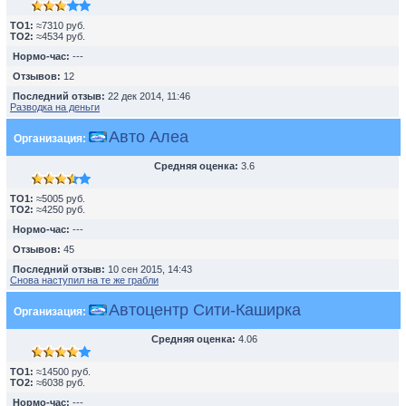
TO1:
≈7310 руб.
TO2:
≈4534 руб.
Нормо-час:
---
Отзывов:
12
Последний отзыв:
22 дек 2014, 11:46
Разводка на деньги
Авто Алеа
Организация:
Средняя оценка:
3.6
TO1:
≈5005 руб.
TO2:
≈4250 руб.
Нормо-час:
---
Отзывов:
45
Последний отзыв:
10 сен 2015, 14:43
Снова наступил на те же грабли
Автоцентр Сити-Каширка
Организация:
Средняя оценка:
4.06
TO1:
≈14500 руб.
TO2:
≈6038 руб.
Нормо-час:
---