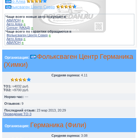
Авто Алеа
Фольксваген Центр Север
Чаще всего новые авто покупают в
АВИЛОН
⍟
Авто Алеа
⍟
Genser (МКАД)
⍟
Чаще всего по гарантии обращаются в
Фольксваген Центр Север
⍟
Авто Алеа
⍟
АВИЛОН
⍟
Фольксваген Центр Германика
Организация:
(Химки)
Средняя оценка:
4.11
TO1:
≈4032 руб.
TO2:
≈9700 руб.
Нормо-час:
---
Отзывов:
9
Последний отзыв:
23 мар 2013, 20:29
Проведение ТО-3
Германика (Фили)
Организация:
Средняя оценка:
3.08