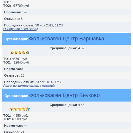
TO1:
---
TO2:
≈17700 руб.
Нормо-час:
---
Отзывов:
5
Последний отзыв:
30 ноя 2012, 11:23
О Сервисе в ФВ Запад
Фольксваген Центр Варшавка
Организация:
Средняя оценка:
4.62
TO1:
≈5791 руб.
TO2:
≈12640 руб.
Нормо-час:
---
Отзывов:
26
Последний отзыв:
23 авг 2014, 17:36
Акция по замене каркаса сидений
Фольксваген Центр Внуково
Организация:
Средняя оценка:
4.48
TO1:
≈4950 руб.
TO2:
≈9503 руб.
Нормо-час:
---
Отзывов:
21