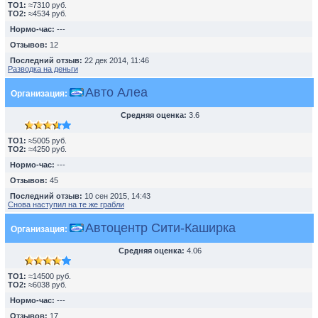
TO1:
≈7310 руб.
TO2:
≈4534 руб.
Нормо-час:
---
Отзывов:
12
Последний отзыв:
22 дек 2014, 11:46
Разводка на деньги
Авто Алеа
Организация:
Средняя оценка:
3.6
TO1:
≈5005 руб.
TO2:
≈4250 руб.
Нормо-час:
---
Отзывов:
45
Последний отзыв:
10 сен 2015, 14:43
Снова наступил на те же грабли
Автоцентр Сити-Каширка
Организация:
Средняя оценка:
4.06
TO1:
≈14500 руб.
TO2:
≈6038 руб.
Нормо-час:
---
Отзывов:
17