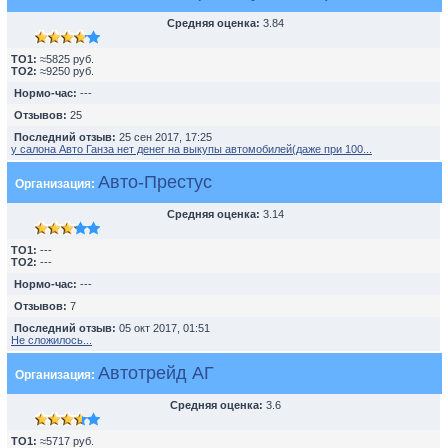
Средняя оценка:
3.84
TO1:
≈5825 руб.
TO2:
≈9250 руб.
Нормо-час:
---
Отзывов:
25
Последний отзыв:
25 сен 2017, 17:25
у салона Авто Ганза нет денег на выкупы автомобилей(даже при 100...
Авто-Престус
Организация:
Средняя оценка:
3.14
TO1:
---
TO2:
---
Нормо-час:
---
Отзывов:
7
Последний отзыв:
05 окт 2017, 01:51
Не сложилось...
Автотрейд АГ
Организация:
Средняя оценка:
3.6
TO1:
≈5717 руб.