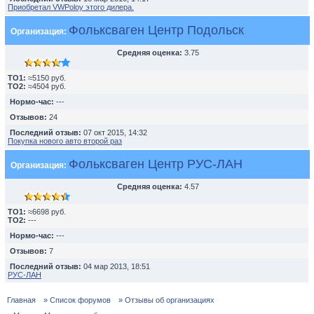
Приобретал VWPoloу этого дилера.
Фольксваген Центр Подольск
Организация:
Средняя оценка:
3.75
TO1:
≈5150 руб.
TO2:
≈4504 руб.
Нормо-час:
---
Отзывов:
24
Последний отзыв:
07 окт 2015, 14:32
Покупка нового авто второй раз
Фольксваген Центр РУС-ЛАН
Организация:
Средняя оценка:
4.57
TO1:
≈6698 руб.
TO2:
---
Нормо-час:
---
Отзывов:
7
Последний отзыв:
04 мар 2013, 18:51
РУС-ЛАН
Главная
» Список форумов
» Отзывы об организациях