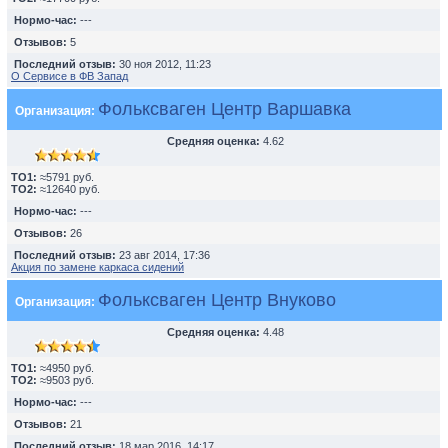
Нормо-час:
---
Отзывов:
5
Последний отзыв:
30 ноя 2012, 11:23
О Сервисе в ФВ Запад
Фольксваген Центр Варшавка
Организация:
Средняя оценка:
4.62
TO1:
≈5791 руб.
TO2:
≈12640 руб.
Нормо-час:
---
Отзывов:
26
Последний отзыв:
23 авг 2014, 17:36
Акция по замене каркаса сидений
Фольксваген Центр Внуково
Организация:
Средняя оценка:
4.48
TO1:
≈4950 руб.
TO2:
≈9503 руб.
Нормо-час:
---
Отзывов:
21
Последний отзыв:
18 мар 2016, 14:17