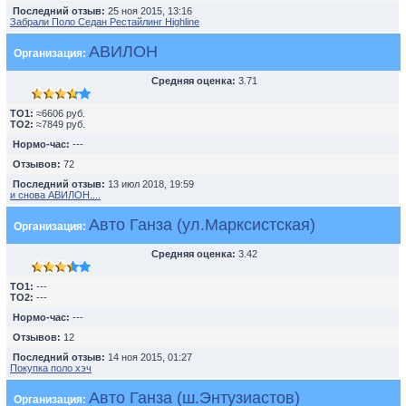
Последний отзыв:
25 ноя 2015, 13:16
Забрали Поло Седан Рестайлинг Highline
АВИЛОН
Организация:
Средняя оценка:
3.71
TO1:
≈6606 руб.
TO2:
≈7849 руб.
Нормо-час:
---
Отзывов:
72
Последний отзыв:
13 июл 2018, 19:59
и снова АВИЛОН....
Авто Ганза (ул.Марксистская)
Организация:
Средняя оценка:
3.42
TO1:
---
TO2:
---
Нормо-час:
---
Отзывов:
12
Последний отзыв:
14 ноя 2015, 01:27
Покупка поло хэч
Авто Ганза (ш.Энтузиастов)
Организация: