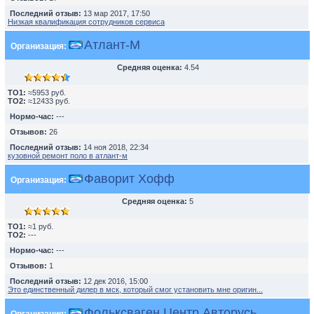
Последний отзыв:
13 мар 2017, 17:50
Низкая квалификация сотрудников сервиса
Атлант-М
Организация:
Средняя оценка:
4.54
TO1:
≈5953 руб.
TO2:
≈12433 руб.
Нормо-час:
---
Отзывов:
26
Последний отзыв:
14 ноя 2018, 22:34
кузовной ремонт поло в атлант-м
Фаворит Хофф
Организация:
Средняя оценка:
5
TO1:
≈1 руб.
TO2:
---
Нормо-час:
---
Отзывов:
1
Последний отзыв:
12 дек 2016, 15:00
Это единственный дилер в мск, который смог установить мне оригин...
Фольксваген Центр Авторусь