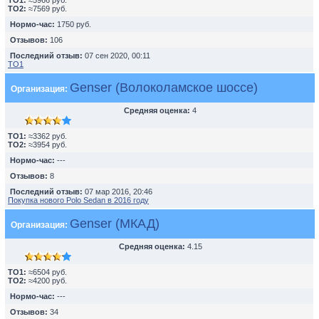
TO1:
≈5966 руб.
TO2:
≈7569 руб.
Нормо-час:
1750 руб.
Отзывов:
106
Последний отзыв:
07 сен 2020, 00:11
ТО1
Genser (Волоколамское шоссе)
Организация:
Средняя оценка:
4
TO1:
≈3362 руб.
TO2:
≈3954 руб.
Нормо-час:
---
Отзывов:
8
Последний отзыв:
07 мар 2016, 20:46
Покупка нового Polo Sedan в 2016 году
Genser (МКАД)
Организация:
Средняя оценка:
4.15
TO1:
≈6504 руб.
TO2:
≈4200 руб.
Нормо-час:
---
Отзывов:
34