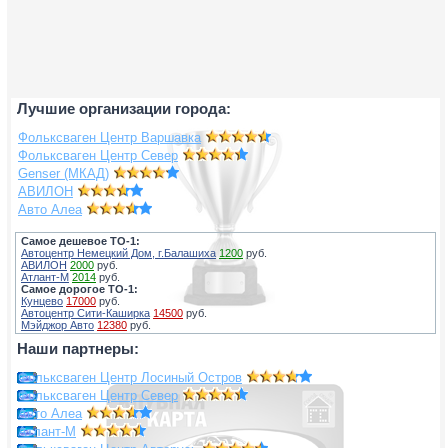
Лучшие организации города:
Фольксваген Центр Варшавка
Фольксваген Центр Север
Genser (МКАД)
АВИЛОН
Авто Алеа
Самое дешевое ТО-1:
Автоцентр Немецкий Дом, г.Балашиха
1200
руб.
АВИЛОН
2000
руб.
Атлант-М
2014
руб.
Самое дорогое ТО-1:
Кунцево
17000
руб.
Автоцентр Сити-Каширка
14500
руб.
Мэйджор Авто
12380
руб.
Наши партнеры:
Фольксваген Центр Лосиный Остров
Фольксваген Центр Север
Авто Алеа
Атлант-М