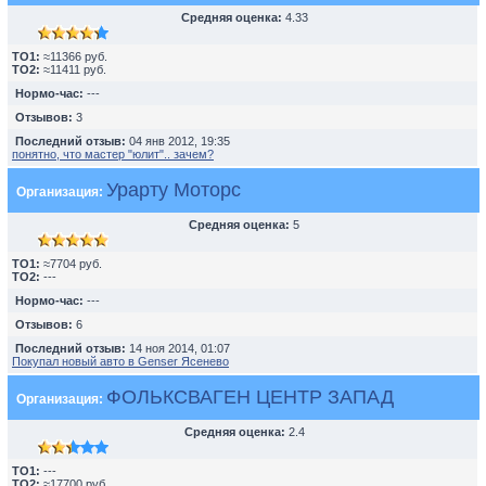
Средняя оценка:
4.33
TO1:
≈11366 руб.
TO2:
≈11411 руб.
Нормо-час:
---
Отзывов:
3
Последний отзыв:
04 янв 2012, 19:35
понятно, что мастер "юлит".. зачем?
Урарту Моторс
Организация:
Средняя оценка:
5
TO1:
≈7704 руб.
TO2:
---
Нормо-час:
---
Отзывов:
6
Последний отзыв:
14 ноя 2014, 01:07
Покупал новый авто в Genser Ясенево
ФОЛЬКСВАГЕН ЦЕНТР ЗАПАД
Организация:
Средняя оценка:
2.4
TO1:
---
TO2:
≈17700 руб.