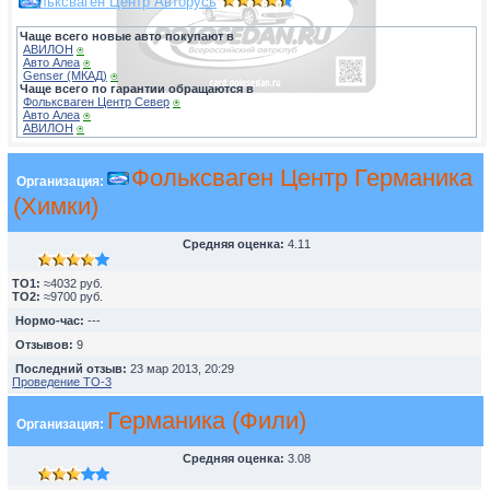
Фольксваген Центр Авторусь
Чаще всего новые авто покупают в
АВИЛОН
⍟
Авто Алеа
⍟
Genser (МКАД)
⍟
Чаще всего по гарантии обращаются в
Фольксваген Центр Север
⍟
Авто Алеа
⍟
АВИЛОН
⍟
Фольксваген Центр Германика
Организация:
(Химки)
Средняя оценка:
4.11
TO1:
≈4032 руб.
TO2:
≈9700 руб.
Нормо-час:
---
Отзывов:
9
Последний отзыв:
23 мар 2013, 20:29
Проведение ТО-3
Германика (Фили)
Организация:
Средняя оценка:
3.08