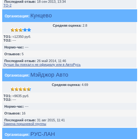
Последний отзыв:
18 сен 2013, 13:34
TO-2
Кунцево
Организация:
Средняя оценка:
2.8
TO1:
≈12350 руб.
TO2:
---
Нормо-час:
---
Отзывов:
5
Последний отзыв:
26 май 2014, 11:46
Лучше бы поехал к не официалу или в АвтоРусь
Мэйджор Авто
Организация:
Средняя оценка:
4.69
TO1:
≈9635 руб.
TO2:
---
Нормо-час:
---
Отзывов:
16
Последний отзыв:
31 авг 2015, 11:41
Замена поршневой группы
РУС-ЛАН
Организация: