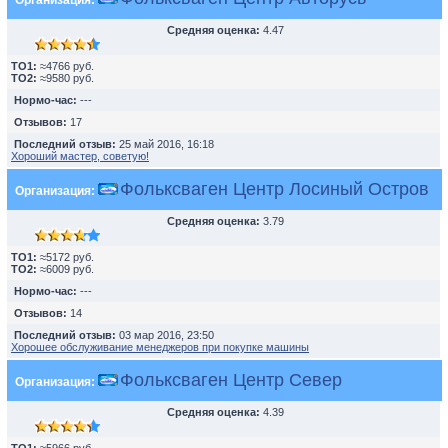
Организация:
Средняя оценка:
4.47
TO1:
≈4766 руб.
TO2:
≈9580 руб.
Нормо-час:
---
Отзывов:
17
Последний отзыв:
25 май 2016, 16:18
Хороший мастер, советую!
Фольксваген Центр Лосиный Остров
Организация:
Средняя оценка:
3.79
TO1:
≈5172 руб.
TO2:
≈6009 руб.
Нормо-час:
---
Отзывов:
14
Последний отзыв:
03 мар 2016, 23:50
Хорошее обслуживание менеджеров при покупке машины
Фольксваген Центр Север
Организация:
Средняя оценка:
4.39