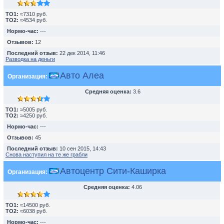
TO1:
≈7310 руб.
TO2:
≈4534 руб.
Нормо-час:
---
Отзывов:
12
Последний отзыв:
22 дек 2014, 11:46
Разводка на деньги
Авто Алеа
Организация:
Средняя оценка:
3.6
TO1:
≈5005 руб.
TO2:
≈4250 руб.
Нормо-час:
---
Отзывов:
45
Последний отзыв:
10 сен 2015, 14:43
Снова наступил на те же грабли
Автоцентр Сити-Каширка
Организация:
Средняя оценка:
4.06
TO1:
≈14500 руб.
TO2:
≈6038 руб.
Нормо-час:
---