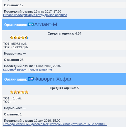
Отзывов:
17
Последний отзыв:
13 мар 2017, 17:50
Низкая квалификация сотрудников сервиса
Атлант-М
Организация:
Средняя оценка:
4.54
TO1:
≈5953 руб.
TO2:
≈12433 руб.
Нормо-час:
---
Отзывов:
26
Последний отзыв:
14 ноя 2018, 22:34
кузовной ремонт поло в атлант-м
Фаворит Хофф
Организация:
Средняя оценка:
5
TO1:
≈1 руб.
TO2:
---
Нормо-час:
---
Отзывов:
1
Последний отзыв:
12 дек 2016, 15:00
Это единственный дилер в мск, который смог установить мне оригин...