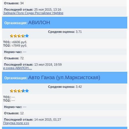
Отзывов:
34
Последний отзыв:
25 ноя 2015, 13:16
Забрали Поло Седан Рестайлинг Highline
АВИЛОН
Организация:
Средняя оценка:
3.71
TO1:
≈6606 руб.
TO2:
≈7849 руб.
Нормо-час:
---
Отзывов:
72
Последний отзыв:
13 июл 2018, 19:59
и снова АВИЛОН....
Авто Ганза (ул.Марксистская)
Организация:
Средняя оценка:
3.42
TO1:
---
TO2:
---
Нормо-час:
---
Отзывов:
12
Последний отзыв:
14 ноя 2015, 01:27
Покупка поло хэч