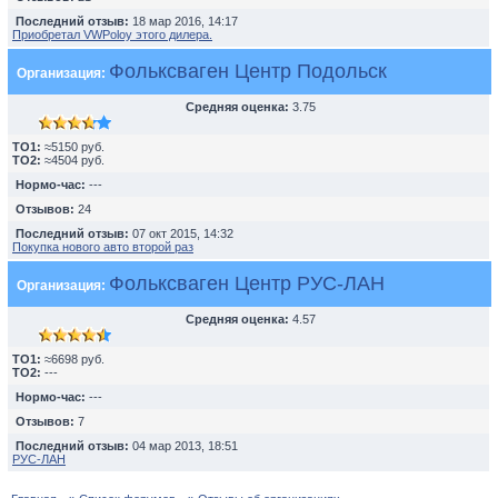
Последний отзыв:
18 мар 2016, 14:17
Приобретал VWPoloу этого дилера.
Фольксваген Центр Подольск
Организация:
Средняя оценка:
3.75
TO1:
≈5150 руб.
TO2:
≈4504 руб.
Нормо-час:
---
Отзывов:
24
Последний отзыв:
07 окт 2015, 14:32
Покупка нового авто второй раз
Фольксваген Центр РУС-ЛАН
Организация:
Средняя оценка:
4.57
TO1:
≈6698 руб.
TO2:
---
Нормо-час:
---
Отзывов:
7
Последний отзыв:
04 мар 2013, 18:51
РУС-ЛАН