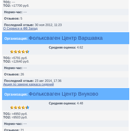
TO1:
---
TO2:
≈17700 руб.
Нормо-час:
---
Отзывов:
5
Последний отзыв:
30 ноя 2012, 11:23
О Сервисе в ФВ Запад
Фольксваген Центр Варшавка
Организация:
Средняя оценка:
4.62
TO1:
≈5791 руб.
TO2:
≈12640 руб.
Нормо-час:
---
Отзывов:
26
Последний отзыв:
23 авг 2014, 17:36
Акция по замене каркаса сидений
Фольксваген Центр Внуково
Организация:
Средняя оценка:
4.48
TO1:
≈4950 руб.
TO2:
≈9503 руб.
Нормо-час:
---
Отзывов:
21