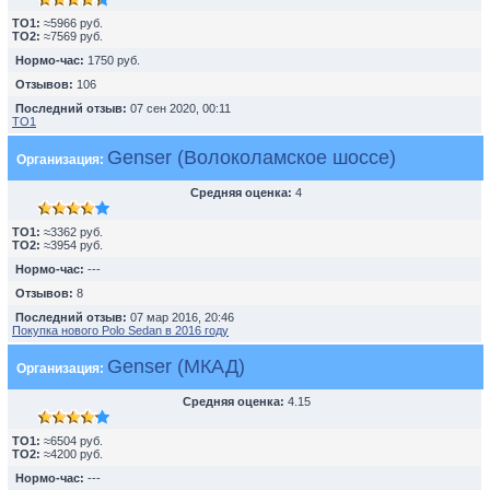
TO1:
≈5966 руб.
TO2:
≈7569 руб.
Нормо-час:
1750 руб.
Отзывов:
106
Последний отзыв:
07 сен 2020, 00:11
ТО1
Genser (Волоколамское шоссе)
Организация:
Средняя оценка:
4
TO1:
≈3362 руб.
TO2:
≈3954 руб.
Нормо-час:
---
Отзывов:
8
Последний отзыв:
07 мар 2016, 20:46
Покупка нового Polo Sedan в 2016 году
Genser (МКАД)
Организация:
Средняя оценка:
4.15
TO1:
≈6504 руб.
TO2:
≈4200 руб.
Нормо-час:
---