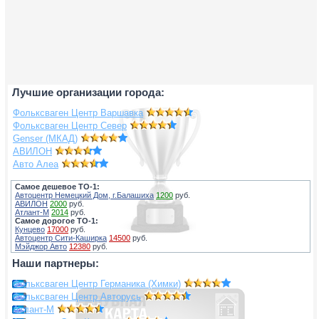
Лучшие организации города:
Фольксваген Центр Варшавка
Фольксваген Центр Север
Genser (МКАД)
АВИЛОН
Авто Алеа
Самое дешевое ТО-1:
Автоцентр Немецкий Дом, г.Балашиха
1200
руб.
АВИЛОН
2000
руб.
Атлант-М
2014
руб.
Самое дорогое ТО-1:
Кунцево
17000
руб.
Автоцентр Сити-Каширка
14500
руб.
Мэйджор Авто
12380
руб.
Наши партнеры:
Фольксваген Центр Германика (Химки)
Фольксваген Центр Авторусь
Атлант-М