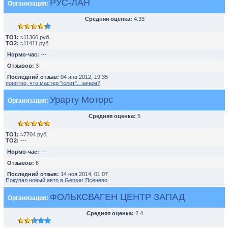
РУС-ЛАН
Организация:
Средняя оценка:
4.33
TO1:
≈11366 руб.
TO2:
≈11411 руб.
Нормо-час:
---
Отзывов:
3
Последний отзыв:
04 янв 2012, 19:35
понятно, что мастер "юлит".. зачем?
Урарту Моторс
Организация:
Средняя оценка:
5
TO1:
≈7704 руб.
TO2:
---
Нормо-час:
---
Отзывов:
6
Последний отзыв:
14 ноя 2014, 01:07
Покупал новый авто в Genser Ясенево
ФОЛЬКСВАГЕН ЦЕНТР ЗАПАД
Организация:
Средняя оценка:
2.4