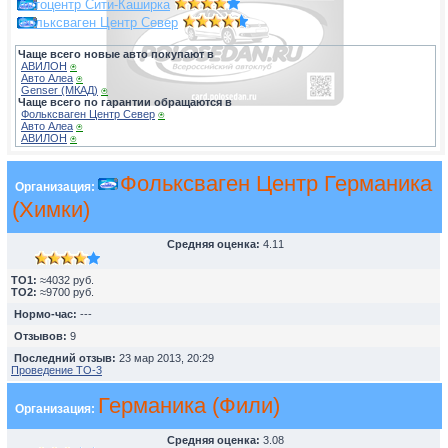
Автоцентр Сити-Каширка
Фольксваген Центр Север
Чаще всего новые авто покупают в
АВИЛОН
⍟
Авто Алеа
⍟
Genser (МКАД)
⍟
Чаще всего по гарантии обращаются в
Фольксваген Центр Север
⍟
Авто Алеа
⍟
АВИЛОН
⍟
Фольксваген Центр Германика
Организация:
(Химки)
Средняя оценка:
4.11
TO1:
≈4032 руб.
TO2:
≈9700 руб.
Нормо-час:
---
Отзывов:
9
Последний отзыв:
23 мар 2013, 20:29
Проведение ТО-3
Германика (Фили)
Организация:
Средняя оценка:
3.08