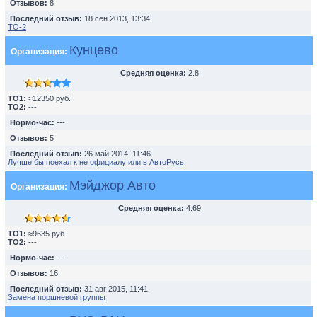
Отзывов:
8
Последний отзыв:
18 сен 2013, 13:34
TO-2
Кунцево
Организация:
Средняя оценка:
2.8
TO1:
≈12350 руб.
TO2:
---
Нормо-час:
---
Отзывов:
5
Последний отзыв:
26 май 2014, 11:46
Лучше бы поехал к не официалу или в АвтоРусь
Мэйджор Авто
Организация:
Средняя оценка:
4.69
TO1:
≈9635 руб.
TO2:
---
Нормо-час:
---
Отзывов:
16
Последний отзыв:
31 авг 2015, 11:41
Замена поршневой группы