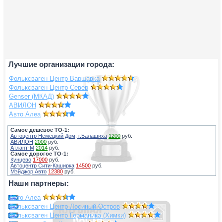
Лучшие организации города:
Фольксваген Центр Варшавка
Фольксваген Центр Север
Genser (МКАД)
АВИЛОН
Авто Алеа
Самое дешевое ТО-1:
Автоцентр Немецкий Дом, г.Балашиха
1200
руб.
АВИЛОН
2000
руб.
Атлант-М
2014
руб.
Самое дорогое ТО-1:
Кунцево
17000
руб.
Автоцентр Сити-Каширка
14500
руб.
Мэйджор Авто
12380
руб.
Наши партнеры:
Авто Алеа
Фольксваген Центр Лосиный Остров
Фольксваген Центр Германика (Химки)