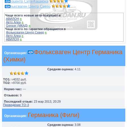
Автоцентр Сити-Каширка
Фольксваген Центр Север
Чаще всего новые авто покупают в
АВИЛОН
⍟
Авто Алеа
⍟
Genser (МКАД)
⍟
Чаще всего по гарантии обращаются в
Фольксваген Центр Север
⍟
Авто Алеа
⍟
АВИЛОН
⍟
Фольксваген Центр Германика
Организация:
(Химки)
Средняя оценка:
4.11
TO1:
≈4032 руб.
TO2:
≈9700 руб.
Нормо-час:
---
Отзывов:
9
Последний отзыв:
23 мар 2013, 20:29
Проведение ТО-3
Германика (Фили)
Организация:
Средняя оценка:
3.08