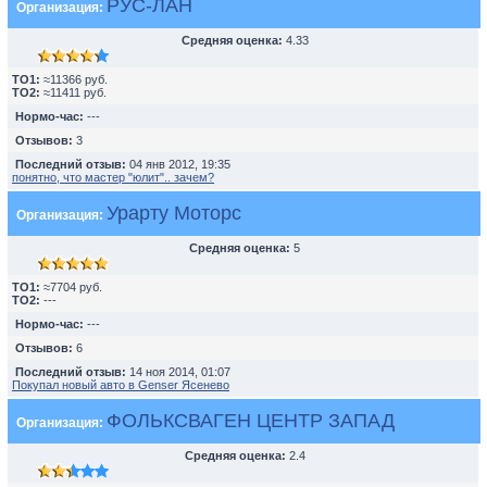
РУС-ЛАН
Организация:
Средняя оценка:
4.33
TO1:
≈11366 руб.
TO2:
≈11411 руб.
Нормо-час:
---
Отзывов:
3
Последний отзыв:
04 янв 2012, 19:35
понятно, что мастер "юлит".. зачем?
Урарту Моторс
Организация:
Средняя оценка:
5
TO1:
≈7704 руб.
TO2:
---
Нормо-час:
---
Отзывов:
6
Последний отзыв:
14 ноя 2014, 01:07
Покупал новый авто в Genser Ясенево
ФОЛЬКСВАГЕН ЦЕНТР ЗАПАД
Организация:
Средняя оценка:
2.4