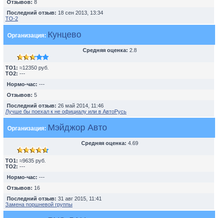
Отзывов:
8
Последний отзыв:
18 сен 2013, 13:34
TO-2
Кунцево
Организация:
Средняя оценка:
2.8
TO1:
≈12350 руб.
TO2:
---
Нормо-час:
---
Отзывов:
5
Последний отзыв:
26 май 2014, 11:46
Лучше бы поехал к не официалу или в АвтоРусь
Мэйджор Авто
Организация:
Средняя оценка:
4.69
TO1:
≈9635 руб.
TO2:
---
Нормо-час:
---
Отзывов:
16
Последний отзыв:
31 авг 2015, 11:41
Замена поршневой группы