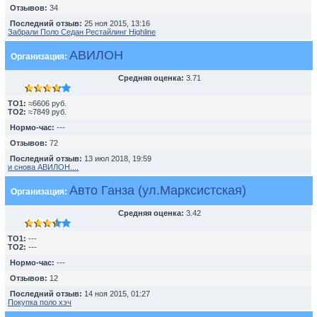
Отзывов:
34
Последний отзыв:
25 ноя 2015, 13:16
Забрали Поло Седан Рестайлинг Highline
АВИЛОН
Организация:
Средняя оценка:
3.71
TO1:
≈6606 руб.
TO2:
≈7849 руб.
Нормо-час:
---
Отзывов:
72
Последний отзыв:
13 июл 2018, 19:59
и снова АВИЛОН....
Авто Ганза (ул.Марксистская)
Организация:
Средняя оценка:
3.42
TO1:
---
TO2:
---
Нормо-час:
---
Отзывов:
12
Последний отзыв:
14 ноя 2015, 01:27
Покупка поло хэч