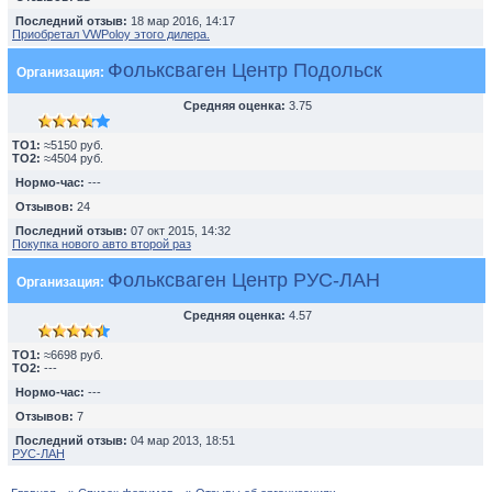
Последний отзыв:
18 мар 2016, 14:17
Приобретал VWPoloу этого дилера.
Фольксваген Центр Подольск
Организация:
Средняя оценка:
3.75
TO1:
≈5150 руб.
TO2:
≈4504 руб.
Нормо-час:
---
Отзывов:
24
Последний отзыв:
07 окт 2015, 14:32
Покупка нового авто второй раз
Фольксваген Центр РУС-ЛАН
Организация:
Средняя оценка:
4.57
TO1:
≈6698 руб.
TO2:
---
Нормо-час:
---
Отзывов:
7
Последний отзыв:
04 мар 2013, 18:51
РУС-ЛАН