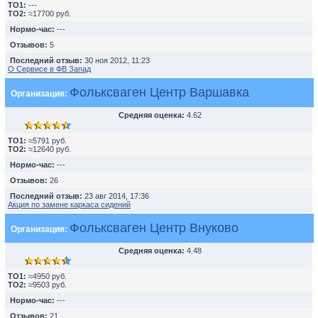
TO1:
---
TO2:
≈17700 руб.
Нормо-час:
---
Отзывов:
5
Последний отзыв:
30 ноя 2012, 11:23
О Сервисе в ФВ Запад
Фольксваген Центр Варшавка
Организация:
Средняя оценка:
4.62
TO1:
≈5791 руб.
TO2:
≈12640 руб.
Нормо-час:
---
Отзывов:
26
Последний отзыв:
23 авг 2014, 17:36
Акция по замене каркаса сидений
Фольксваген Центр Внуково
Организация:
Средняя оценка:
4.48
TO1:
≈4950 руб.
TO2:
≈9503 руб.
Нормо-час:
---
Отзывов:
21