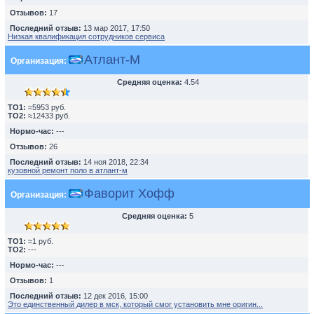
Отзывов:
17
Последний отзыв:
13 мар 2017, 17:50
Низкая квалификация сотрудников сервиса
Атлант-М
Организация:
Средняя оценка:
4.54
TO1:
≈5953 руб.
TO2:
≈12433 руб.
Нормо-час:
---
Отзывов:
26
Последний отзыв:
14 ноя 2018, 22:34
кузовной ремонт поло в атлант-м
Фаворит Хофф
Организация:
Средняя оценка:
5
TO1:
≈1 руб.
TO2:
---
Нормо-час:
---
Отзывов:
1
Последний отзыв:
12 дек 2016, 15:00
Это единственный дилер в мск, который смог установить мне оригин...