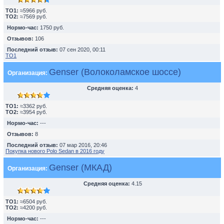
TO1:
≈5966 руб.
TO2:
≈7569 руб.
Нормо-час:
1750 руб.
Отзывов:
106
Последний отзыв:
07 сен 2020, 00:11
ТО1
Genser (Волоколамское шоссе)
Организация:
Средняя оценка:
4
TO1:
≈3362 руб.
TO2:
≈3954 руб.
Нормо-час:
---
Отзывов:
8
Последний отзыв:
07 мар 2016, 20:46
Покупка нового Polo Sedan в 2016 году
Genser (МКАД)
Организация:
Средняя оценка:
4.15
TO1:
≈6504 руб.
TO2:
≈4200 руб.
Нормо-час:
---