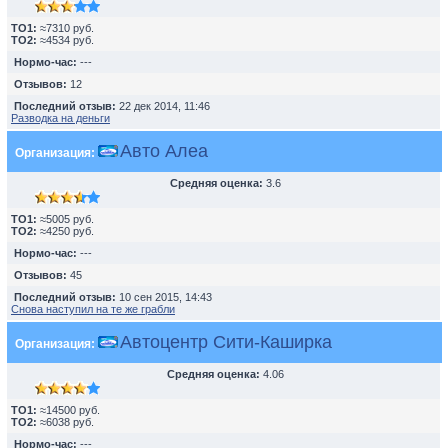
TO1:
≈7310 руб.
TO2:
≈4534 руб.
Нормо-час:
---
Отзывов:
12
Последний отзыв:
22 дек 2014, 11:46
Разводка на деньги
Авто Алеа
Организация:
Средняя оценка:
3.6
TO1:
≈5005 руб.
TO2:
≈4250 руб.
Нормо-час:
---
Отзывов:
45
Последний отзыв:
10 сен 2015, 14:43
Снова наступил на те же грабли
Автоцентр Сити-Каширка
Организация:
Средняя оценка:
4.06
TO1:
≈14500 руб.
TO2:
≈6038 руб.
Нормо-час:
---