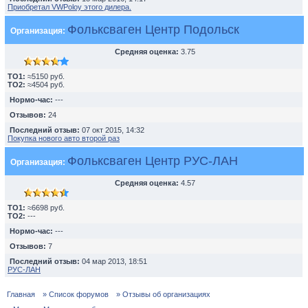
Приобретал VWPoloу этого дилера.
Фольксваген Центр Подольск
Организация:
Средняя оценка:
3.75
TO1:
≈5150 руб.
TO2:
≈4504 руб.
Нормо-час:
---
Отзывов:
24
Последний отзыв:
07 окт 2015, 14:32
Покупка нового авто второй раз
Фольксваген Центр РУС-ЛАН
Организация:
Средняя оценка:
4.57
TO1:
≈6698 руб.
TO2:
---
Нормо-час:
---
Отзывов:
7
Последний отзыв:
04 мар 2013, 18:51
РУС-ЛАН
Главная
» Список форумов
» Отзывы об организациях