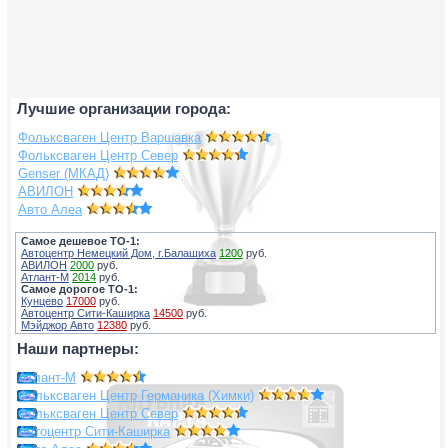
Лучшие организации города:
Фольксваген Центр Варшавка
Фольксваген Центр Север
Genser (МКАД)
АВИЛОН
Авто Алеа
Самое дешевое ТО-1:
Автоцентр Немецкий Дом, г.Балашиха
1200
руб.
АВИЛОН
2000
руб.
Атлант-М
2014
руб.
Самое дорогое ТО-1:
Кунцево
17000
руб.
Автоцентр Сити-Каширка
14500
руб.
Мэйджор Авто
12380
руб.
Наши партнеры:
Атлант-М
Фольксваген Центр Германика (Химки)
Фольксваген Центр Север
Автоцентр Сити-Каширка