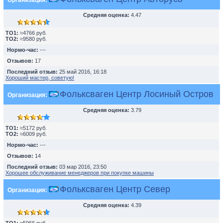
Организация:
Средняя оценка:
4.47
TO1:
≈4766 руб.
TO2:
≈9580 руб.
Нормо-час:
---
Отзывов:
17
Последний отзыв:
25 май 2016, 16:18
Хороший мастер, советую!
Фольксваген Центр Лосиный Остров
Организация:
Средняя оценка:
3.79
TO1:
≈5172 руб.
TO2:
≈6009 руб.
Нормо-час:
---
Отзывов:
14
Последний отзыв:
03 мар 2016, 23:50
Хорошее обслуживание менеджеров при покупке машины
Фольксваген Центр Север
Организация:
Средняя оценка:
4.39