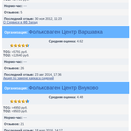
Нормо-час:
---
Отзывов:
5
Последний отзыв:
30 ноя 2012, 11:23
О Сервисе в ФВ Запад
Фольксваген Центр Варшавка
Организация:
Средняя оценка:
4.62
TO1:
≈5791 руб.
TO2:
≈12640 руб.
Нормо-час:
---
Отзывов:
26
Последний отзыв:
23 авг 2014, 17:36
Акция по замене каркаса сидений
Фольксваген Центр Внуково
Организация:
Средняя оценка:
4.48
TO1:
≈4950 руб.
TO2:
≈9503 руб.
Нормо-час:
---
Отзывов:
21
Последний отзыв:
18 мар 2016, 14:17