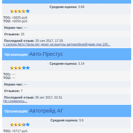
Средняя оценка:
3.84
TO1:
≈5825 руб.
TO2:
≈9250 руб.
Нормо-час:
---
Отзывов:
25
Последний отзыв:
25 сен 2017, 17:25
у салона Авто Ганза нет денег на выкупы автомобилей(даже при 100...
Авто-Престус
Организация:
Средняя оценка:
3.14
TO1:
---
TO2:
---
Нормо-час:
---
Отзывов:
7
Последний отзыв:
05 окт 2017, 01:51
Не сложилось...
Автотрейд АГ
Организация:
Средняя оценка:
3.6
TO1:
≈5717 руб.