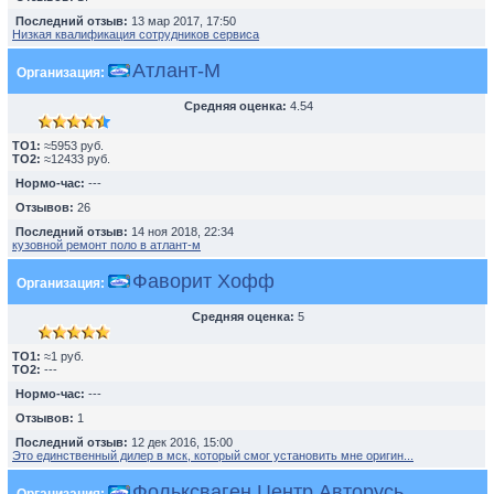
Последний отзыв:
13 мар 2017, 17:50
Низкая квалификация сотрудников сервиса
Атлант-М
Организация:
Средняя оценка:
4.54
TO1:
≈5953 руб.
TO2:
≈12433 руб.
Нормо-час:
---
Отзывов:
26
Последний отзыв:
14 ноя 2018, 22:34
кузовной ремонт поло в атлант-м
Фаворит Хофф
Организация:
Средняя оценка:
5
TO1:
≈1 руб.
TO2:
---
Нормо-час:
---
Отзывов:
1
Последний отзыв:
12 дек 2016, 15:00
Это единственный дилер в мск, который смог установить мне оригин...
Фольксваген Центр Авторусь