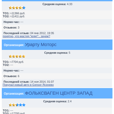
Средняя оценка:
4.33
TO1:
≈11366 руб.
TO2:
≈11411 руб.
Нормо-час:
---
Отзывов:
3
Последний отзыв:
04 янв 2012, 19:35
понятно, что мастер "юлит".. зачем?
Урарту Моторс
Организация:
Средняя оценка:
5
TO1:
≈7704 руб.
TO2:
---
Нормо-час:
---
Отзывов:
6
Последний отзыв:
14 ноя 2014, 01:07
Покупал новый авто в Genser Ясенево
ФОЛЬКСВАГЕН ЦЕНТР ЗАПАД
Организация:
Средняя оценка:
2.4
TO1:
---
TO2:
≈17700 руб.