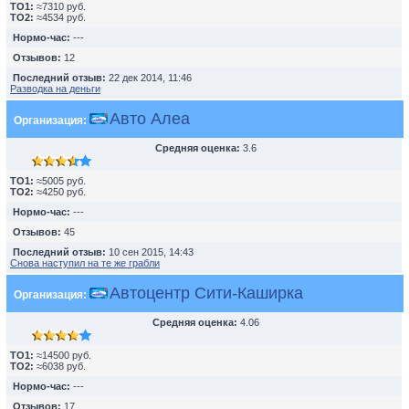
TO1:
≈7310 руб.
TO2:
≈4534 руб.
Нормо-час:
---
Отзывов:
12
Последний отзыв:
22 дек 2014, 11:46
Разводка на деньги
Авто Алеа
Организация:
Средняя оценка:
3.6
TO1:
≈5005 руб.
TO2:
≈4250 руб.
Нормо-час:
---
Отзывов:
45
Последний отзыв:
10 сен 2015, 14:43
Снова наступил на те же грабли
Автоцентр Сити-Каширка
Организация:
Средняя оценка:
4.06
TO1:
≈14500 руб.
TO2:
≈6038 руб.
Нормо-час:
---
Отзывов:
17