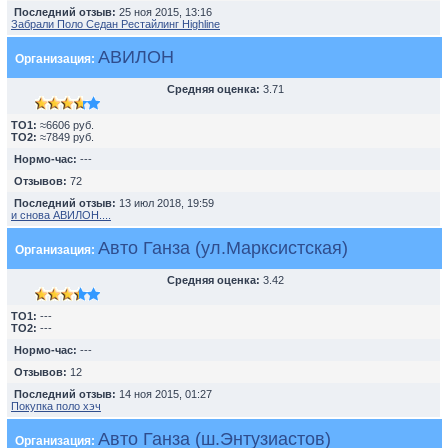
Последний отзыв:
25 ноя 2015, 13:16
Забрали Поло Седан Рестайлинг Highline
АВИЛОН
Организация:
Средняя оценка:
3.71
TO1:
≈6606 руб.
TO2:
≈7849 руб.
Нормо-час:
---
Отзывов:
72
Последний отзыв:
13 июл 2018, 19:59
и снова АВИЛОН....
Авто Ганза (ул.Марксистская)
Организация:
Средняя оценка:
3.42
TO1:
---
TO2:
---
Нормо-час:
---
Отзывов:
12
Последний отзыв:
14 ноя 2015, 01:27
Покупка поло хэч
Авто Ганза (ш.Энтузиастов)
Организация: