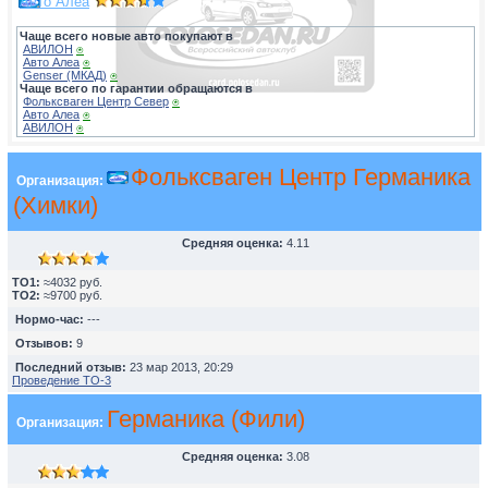
Авто Алеа
Чаще всего новые авто покупают в
АВИЛОН
⍟
Авто Алеа
⍟
Genser (МКАД)
⍟
Чаще всего по гарантии обращаются в
Фольксваген Центр Север
⍟
Авто Алеа
⍟
АВИЛОН
⍟
Фольксваген Центр Германика
Организация:
(Химки)
Средняя оценка:
4.11
TO1:
≈4032 руб.
TO2:
≈9700 руб.
Нормо-час:
---
Отзывов:
9
Последний отзыв:
23 мар 2013, 20:29
Проведение ТО-3
Германика (Фили)
Организация:
Средняя оценка:
3.08