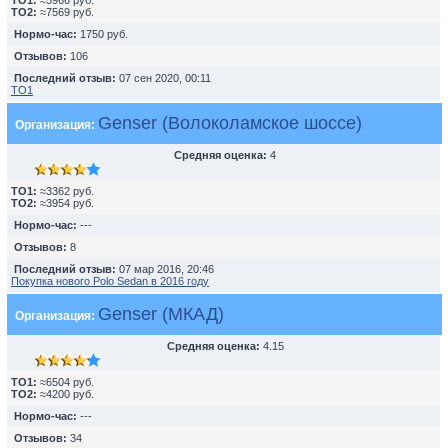
TO1:
≈5966 руб.
TO2:
≈7569 руб.
Нормо-час:
1750 руб.
Отзывов:
106
Последний отзыв:
07 сен 2020, 00:11
ТО1
Genser (Волоколамское шоссе)
Организация:
Средняя оценка:
4
TO1:
≈3362 руб.
TO2:
≈3954 руб.
Нормо-час:
---
Отзывов:
8
Последний отзыв:
07 мар 2016, 20:46
Покупка нового Polo Sedan в 2016 году
Genser (МКАД)
Организация:
Средняя оценка:
4.15
TO1:
≈6504 руб.
TO2:
≈4200 руб.
Нормо-час:
---
Отзывов:
34