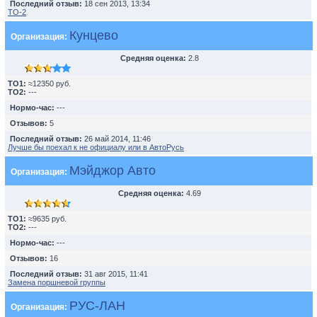
Последний отзыв:
18 сен 2013, 13:34
TO-2
Кунцево
Организация:
Средняя оценка:
2.8
TO1:
≈12350 руб.
TO2:
---
Нормо-час:
---
Отзывов:
5
Последний отзыв:
26 май 2014, 11:46
Лучше бы поехал к не официалу или в АвтоРусь
Мэйджор Авто
Организация:
Средняя оценка:
4.69
TO1:
≈9635 руб.
TO2:
---
Нормо-час:
---
Отзывов:
16
Последний отзыв:
31 авг 2015, 11:41
Замена поршневой группы
РУС-ЛАН
Организация: