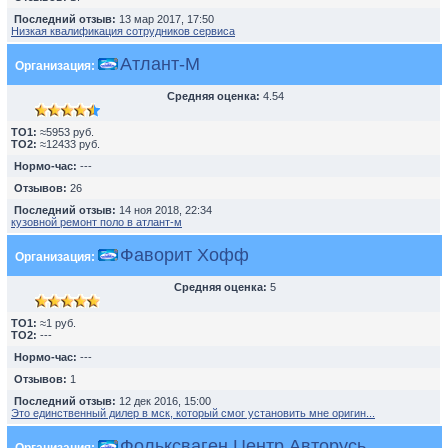
Последний отзыв:
13 мар 2017, 17:50
Низкая квалификация сотрудников сервиса
Атлант-М
Организация:
Средняя оценка:
4.54
TO1:
≈5953 руб.
TO2:
≈12433 руб.
Нормо-час:
---
Отзывов:
26
Последний отзыв:
14 ноя 2018, 22:34
кузовной ремонт поло в атлант-м
Фаворит Хофф
Организация:
Средняя оценка:
5
TO1:
≈1 руб.
TO2:
---
Нормо-час:
---
Отзывов:
1
Последний отзыв:
12 дек 2016, 15:00
Это единственный дилер в мск, который смог установить мне оригин...
Фольксваген Центр Авторусь