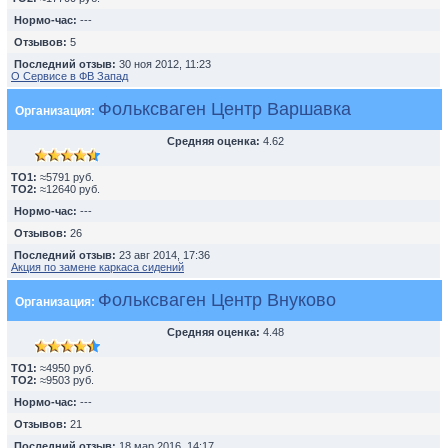
Нормо-час:
---
Отзывов:
5
Последний отзыв:
30 ноя 2012, 11:23
О Сервисе в ФВ Запад
Фольксваген Центр Варшавка
Организация:
Средняя оценка:
4.62
TO1:
≈5791 руб.
TO2:
≈12640 руб.
Нормо-час:
---
Отзывов:
26
Последний отзыв:
23 авг 2014, 17:36
Акция по замене каркаса сидений
Фольксваген Центр Внуково
Организация:
Средняя оценка:
4.48
TO1:
≈4950 руб.
TO2:
≈9503 руб.
Нормо-час:
---
Отзывов:
21
Последний отзыв:
18 мар 2016, 14:17