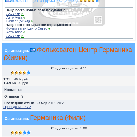
Фольксваген Центр Германика (Химки)
Чаще всего новые авто покупают в
АВИЛОН
⍟
Авто Алеа
⍟
Genser (МКАД)
⍟
Чаще всего по гарантии обращаются в
Фольксваген Центр Север
⍟
Авто Алеа
⍟
АВИЛОН
⍟
Фольксваген Центр Германика
Организация:
(Химки)
Средняя оценка:
4.11
TO1:
≈4032 руб.
TO2:
≈9700 руб.
Нормо-час:
---
Отзывов:
9
Последний отзыв:
23 мар 2013, 20:29
Проведение ТО-3
Германика (Фили)
Организация:
Средняя оценка:
3.08