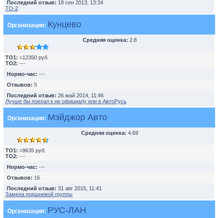
Последний отзыв:
18 сен 2013, 13:34
TO-2
Кунцево
Организация:
Средняя оценка:
2.8
TO1:
≈12350 руб.
TO2:
---
Нормо-час:
---
Отзывов:
5
Последний отзыв:
26 май 2014, 11:46
Лучше бы поехал к не официалу или в АвтоРусь
Мэйджор Авто
Организация:
Средняя оценка:
4.69
TO1:
≈9635 руб.
TO2:
---
Нормо-час:
---
Отзывов:
16
Последний отзыв:
31 авг 2015, 11:41
Замена поршневой группы
РУС-ЛАН
Организация: