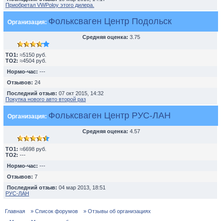
Приобретал VWPoloу этого дилера.
Фольксваген Центр Подольск
Организация:
Средняя оценка:
3.75
TO1:
≈5150 руб.
TO2:
≈4504 руб.
Нормо-час:
---
Отзывов:
24
Последний отзыв:
07 окт 2015, 14:32
Покупка нового авто второй раз
Фольксваген Центр РУС-ЛАН
Организация:
Средняя оценка:
4.57
TO1:
≈6698 руб.
TO2:
---
Нормо-час:
---
Отзывов:
7
Последний отзыв:
04 мар 2013, 18:51
РУС-ЛАН
Главная
» Список форумов
» Отзывы об организациях