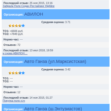
Последний отзыв:
25 ноя 2015, 13:16
Забрали Поло Седан Рестайлинг Highline
АВИЛОН
Организация:
Средняя оценка:
3.71
TO1:
≈6606 руб.
TO2:
≈7849 руб.
Нормо-час:
---
Отзывов:
72
Последний отзыв:
13 июл 2018, 19:59
и снова АВИЛОН....
Авто Ганза (ул.Марксистская)
Организация:
Средняя оценка:
3.42
TO1:
---
TO2:
---
Нормо-час:
---
Отзывов:
12
Последний отзыв:
14 ноя 2015, 01:27
Покупка поло хэч
Авто Ганза (ш.Энтузиастов)
Организация: