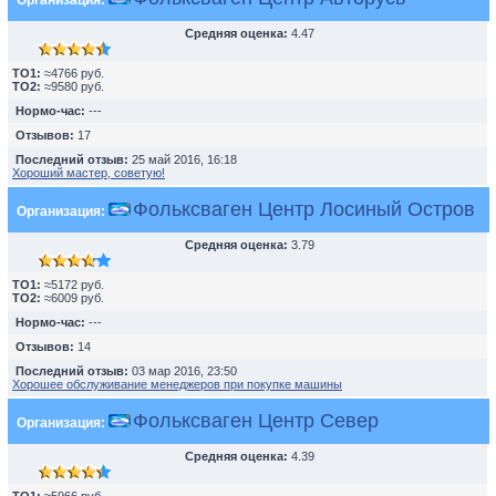
Организация:
Средняя оценка:
4.47
TO1:
≈4766 руб.
TO2:
≈9580 руб.
Нормо-час:
---
Отзывов:
17
Последний отзыв:
25 май 2016, 16:18
Хороший мастер, советую!
Фольксваген Центр Лосиный Остров
Организация:
Средняя оценка:
3.79
TO1:
≈5172 руб.
TO2:
≈6009 руб.
Нормо-час:
---
Отзывов:
14
Последний отзыв:
03 мар 2016, 23:50
Хорошее обслуживание менеджеров при покупке машины
Фольксваген Центр Север
Организация:
Средняя оценка:
4.39