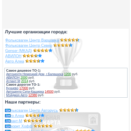
Лучшие организации города:
Фольксваген Центр Варшавка
Фольксваген Центр Север
Genser (МКАД)
АВИЛОН
Авто Алеа
Самое дешевое ТО-1:
Автоцентр Немецкий Дом, г.Балашиха
1200
руб.
АВИЛОН
2000
руб.
Атлант-М
2014
руб.
Самое дорогое ТО-1:
Кунцево
17000
руб.
Автоцентр Сити-Каширка
14500
руб.
Мэйджор Авто
12380
руб.
Наши партнеры:
Фольксваген Центр Авторусь
Авто Алеа
Атлант-М
Фаворит Хофф