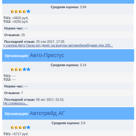
Средняя оценка:
3.84
TO1:
≈5825 руб.
TO2:
≈9250 руб.
Нормо-час:
---
Отзывов:
25
Последний отзыв:
25 сен 2017, 17:25
у салона Авто Ганза нет денег на выкупы автомобилей(даже при 100...
Авто-Престус
Организация:
Средняя оценка:
3.14
TO1:
---
TO2:
---
Нормо-час:
---
Отзывов:
7
Последний отзыв:
05 окт 2017, 01:51
Не сложилось...
Автотрейд АГ
Организация:
Средняя оценка:
3.6
TO1:
≈5717 руб.