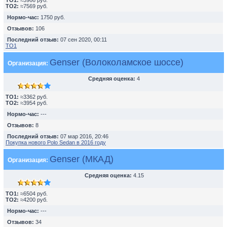
TO1:
≈5966 руб.
TO2:
≈7569 руб.
Нормо-час:
1750 руб.
Отзывов:
106
Последний отзыв:
07 сен 2020, 00:11
ТО1
Genser (Волоколамское шоссе)
Организация:
Средняя оценка:
4
TO1:
≈3362 руб.
TO2:
≈3954 руб.
Нормо-час:
---
Отзывов:
8
Последний отзыв:
07 мар 2016, 20:46
Покупка нового Polo Sedan в 2016 году
Genser (МКАД)
Организация:
Средняя оценка:
4.15
TO1:
≈6504 руб.
TO2:
≈4200 руб.
Нормо-час:
---
Отзывов:
34