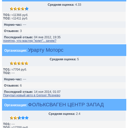
Средняя оценка:
4.33
TO1:
≈11366 руб.
TO2:
≈11411 руб.
Нормо-час:
---
Отзывов:
3
Последний отзыв:
04 янв 2012, 19:35
понятно, что мастер "юлит".. зачем?
Урарту Моторс
Организация:
Средняя оценка:
5
TO1:
≈7704 руб.
TO2:
---
Нормо-час:
---
Отзывов:
6
Последний отзыв:
14 ноя 2014, 01:07
Покупал новый авто в Genser Ясенево
ФОЛЬКСВАГЕН ЦЕНТР ЗАПАД
Организация:
Средняя оценка:
2.4
TO1:
---
TO2:
≈17700 руб.