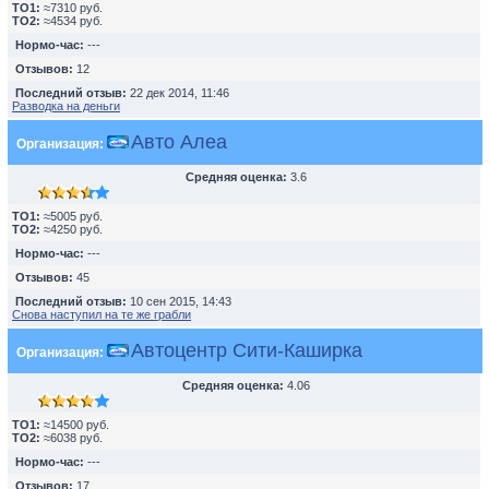
TO1:
≈7310 руб.
TO2:
≈4534 руб.
Нормо-час:
---
Отзывов:
12
Последний отзыв:
22 дек 2014, 11:46
Разводка на деньги
Авто Алеа
Организация:
Средняя оценка:
3.6
TO1:
≈5005 руб.
TO2:
≈4250 руб.
Нормо-час:
---
Отзывов:
45
Последний отзыв:
10 сен 2015, 14:43
Снова наступил на те же грабли
Автоцентр Сити-Каширка
Организация:
Средняя оценка:
4.06
TO1:
≈14500 руб.
TO2:
≈6038 руб.
Нормо-час:
---
Отзывов:
17