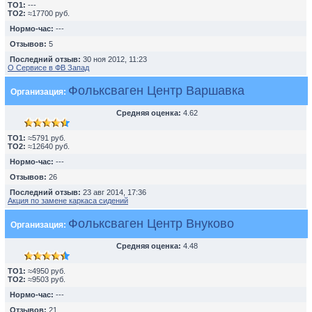
TO1:
---
TO2:
≈17700 руб.
Нормо-час:
---
Отзывов:
5
Последний отзыв:
30 ноя 2012, 11:23
О Сервисе в ФВ Запад
Фольксваген Центр Варшавка
Организация:
Средняя оценка:
4.62
TO1:
≈5791 руб.
TO2:
≈12640 руб.
Нормо-час:
---
Отзывов:
26
Последний отзыв:
23 авг 2014, 17:36
Акция по замене каркаса сидений
Фольксваген Центр Внуково
Организация:
Средняя оценка:
4.48
TO1:
≈4950 руб.
TO2:
≈9503 руб.
Нормо-час:
---
Отзывов:
21