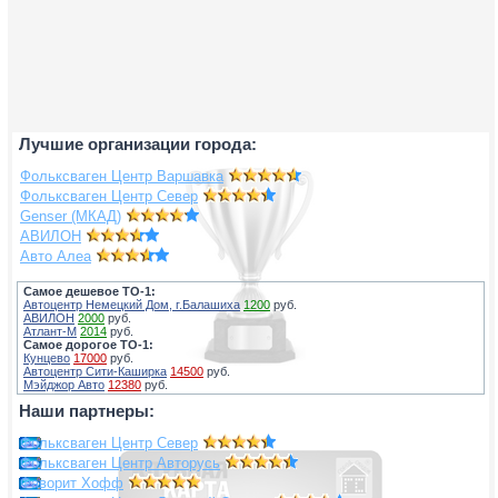
Лучшие организации города:
Фольксваген Центр Варшавка
Фольксваген Центр Север
Genser (МКАД)
АВИЛОН
Авто Алеа
Самое дешевое ТО-1:
Автоцентр Немецкий Дом, г.Балашиха
1200
руб.
АВИЛОН
2000
руб.
Атлант-М
2014
руб.
Самое дорогое ТО-1:
Кунцево
17000
руб.
Автоцентр Сити-Каширка
14500
руб.
Мэйджор Авто
12380
руб.
Наши партнеры:
Фольксваген Центр Север
Фольксваген Центр Авторусь
Фаворит Хофф