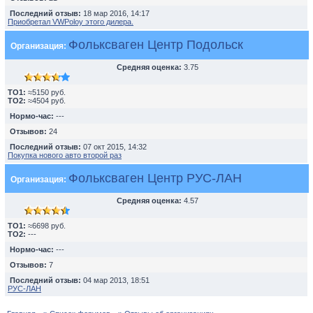
Последний отзыв:
18 мар 2016, 14:17
Приобретал VWPoloу этого дилера.
Фольксваген Центр Подольск
Организация:
Средняя оценка:
3.75
TO1:
≈5150 руб.
TO2:
≈4504 руб.
Нормо-час:
---
Отзывов:
24
Последний отзыв:
07 окт 2015, 14:32
Покупка нового авто второй раз
Фольксваген Центр РУС-ЛАН
Организация:
Средняя оценка:
4.57
TO1:
≈6698 руб.
TO2:
---
Нормо-час:
---
Отзывов:
7
Последний отзыв:
04 мар 2013, 18:51
РУС-ЛАН