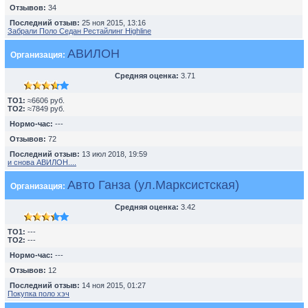
Отзывов:
34
Последний отзыв:
25 ноя 2015, 13:16
Забрали Поло Седан Рестайлинг Highline
АВИЛОН
Организация:
Средняя оценка:
3.71
TO1:
≈6606 руб.
TO2:
≈7849 руб.
Нормо-час:
---
Отзывов:
72
Последний отзыв:
13 июл 2018, 19:59
и снова АВИЛОН....
Авто Ганза (ул.Марксистская)
Организация:
Средняя оценка:
3.42
TO1:
---
TO2:
---
Нормо-час:
---
Отзывов:
12
Последний отзыв:
14 ноя 2015, 01:27
Покупка поло хэч