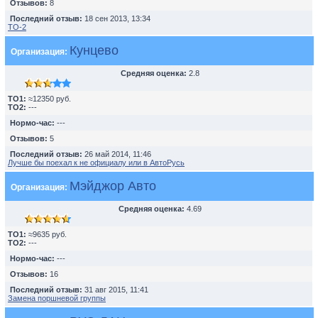
Отзывов:
8
Последний отзыв:
18 сен 2013, 13:34
TO-2
Кунцево
Организация:
Средняя оценка:
2.8
TO1:
≈12350 руб.
TO2:
---
Нормо-час:
---
Отзывов:
5
Последний отзыв:
26 май 2014, 11:46
Лучше бы поехал к не официалу или в АвтоРусь
Мэйджор Авто
Организация:
Средняя оценка:
4.69
TO1:
≈9635 руб.
TO2:
---
Нормо-час:
---
Отзывов:
16
Последний отзыв:
31 авг 2015, 11:41
Замена поршневой группы