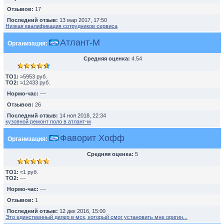
Отзывов:
17
Последний отзыв:
13 мар 2017, 17:50
Низкая квалификация сотрудников сервиса
Атлант-М
Организация:
Средняя оценка:
4.54
TO1:
≈5953 руб.
TO2:
≈12433 руб.
Нормо-час:
---
Отзывов:
26
Последний отзыв:
14 ноя 2018, 22:34
кузовной ремонт поло в атлант-м
Фаворит Хофф
Организация:
Средняя оценка:
5
TO1:
≈1 руб.
TO2:
---
Нормо-час:
---
Отзывов:
1
Последний отзыв:
12 дек 2016, 15:00
Это единственный дилер в мск, который смог установить мне оригин...