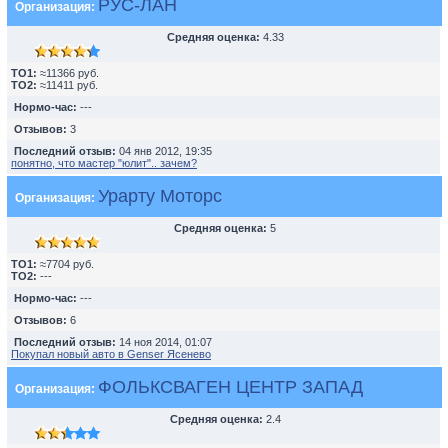
РУС-ЛАН
Организация:
Средняя оценка:
4.33
TO1:
≈11366 руб.
TO2:
≈11411 руб.
Нормо-час:
---
Отзывов:
3
Последний отзыв:
04 янв 2012, 19:35
понятно, что мастер "юлит".. зачем?
Урарту Моторс
Организация:
Средняя оценка:
5
TO1:
≈7704 руб.
TO2:
---
Нормо-час:
---
Отзывов:
6
Последний отзыв:
14 ноя 2014, 01:07
Покупал новый авто в Genser Ясенево
ФОЛЬКСВАГЕН ЦЕНТР ЗАПАД
Организация:
Средняя оценка:
2.4