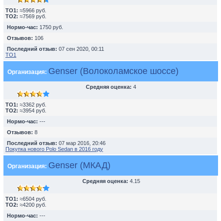
TO1:
≈5966 руб.
TO2:
≈7569 руб.
Нормо-час:
1750 руб.
Отзывов:
106
Последний отзыв:
07 сен 2020, 00:11
ТО1
Genser (Волоколамское шоссе)
Организация:
Средняя оценка:
4
TO1:
≈3362 руб.
TO2:
≈3954 руб.
Нормо-час:
---
Отзывов:
8
Последний отзыв:
07 мар 2016, 20:46
Покупка нового Polo Sedan в 2016 году
Genser (МКАД)
Организация:
Средняя оценка:
4.15
TO1:
≈6504 руб.
TO2:
≈4200 руб.
Нормо-час:
---