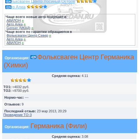
Фольксваген Центр Лосиный Остров
Авто Алеа
Чаще всего новые авто покупают в
АВИЛОН
⍟
Авто Алеа
⍟
Genser (МКАД)
⍟
Чаще всего по гарантии обращаются в
Фольксваген Центр Север
⍟
Авто Алеа
⍟
АВИЛОН
⍟
Фольксваген Центр Германика
Организация:
(Химки)
Средняя оценка:
4.11
TO1:
≈4032 руб.
TO2:
≈9700 руб.
Нормо-час:
---
Отзывов:
9
Последний отзыв:
23 мар 2013, 20:29
Проведение ТО-3
Германика (Фили)
Организация:
Средняя оценка:
3.08