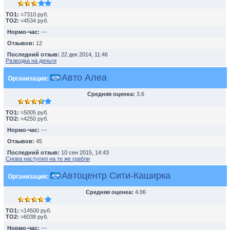
TO1:
≈7310 руб.
TO2:
≈4534 руб.
Нормо-час:
---
Отзывов:
12
Последний отзыв:
22 дек 2014, 11:46
Разводка на деньги
Авто Алеа
Организация:
Средняя оценка:
3.6
TO1:
≈5005 руб.
TO2:
≈4250 руб.
Нормо-час:
---
Отзывов:
45
Последний отзыв:
10 сен 2015, 14:43
Снова наступил на те же грабли
Автоцентр Сити-Каширка
Организация:
Средняя оценка:
4.06
TO1:
≈14500 руб.
TO2:
≈6038 руб.
Нормо-час:
---