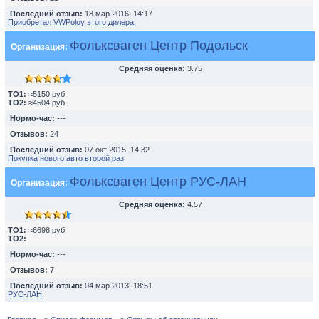
Последний отзыв:
18 мар 2016, 14:17
Приобретал VWPoloу этого дилера.
Фольксваген Центр Подольск
Организация:
Средняя оценка:
3.75
TO1:
≈5150 руб.
TO2:
≈4504 руб.
Нормо-час:
---
Отзывов:
24
Последний отзыв:
07 окт 2015, 14:32
Покупка нового авто второй раз
Фольксваген Центр РУС-ЛАН
Организация:
Средняя оценка:
4.57
TO1:
≈6698 руб.
TO2:
---
Нормо-час:
---
Отзывов:
7
Последний отзыв:
04 мар 2013, 18:51
РУС-ЛАН