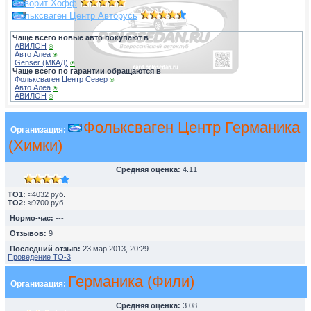
Фаворит Хофф
Фольксваген Центр Авторусь
Чаще всего новые авто покупают в
АВИЛОН
⍟
Авто Алеа
⍟
Genser (МКАД)
⍟
Чаще всего по гарантии обращаются в
Фольксваген Центр Север
⍟
Авто Алеа
⍟
АВИЛОН
⍟
Фольксваген Центр Германика
Организация:
(Химки)
Средняя оценка:
4.11
TO1:
≈4032 руб.
TO2:
≈9700 руб.
Нормо-час:
---
Отзывов:
9
Последний отзыв:
23 мар 2013, 20:29
Проведение ТО-3
Германика (Фили)
Организация:
Средняя оценка:
3.08