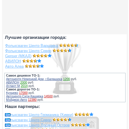
Лучшие организации города:
Фольксваген Центр Варшавка
Фольксваген Центр Север
Genser (МКАД)
АВИЛОН
Авто Алеа
Самое дешевое ТО-1:
Автоцентр Немецкий Дом, г.Балашиха
1200
руб.
АВИЛОН
2000
руб.
Атлант-М
2014
руб.
Самое дорогое ТО-1:
Кунцево
17000
руб.
Автоцентр Сити-Каширка
14500
руб.
Мэйджор Авто
12380
руб.
Наши партнеры:
Фольксваген Центр Германика (Химки)
Фольксваген Центр Север
Фольксваген Центр Лосиный Остров