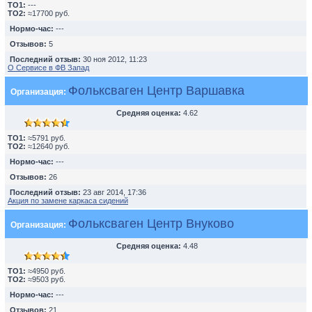
TO1:
---
TO2:
≈17700 руб.
Нормо-час:
---
Отзывов:
5
Последний отзыв:
30 ноя 2012, 11:23
О Сервисе в ФВ Запад
Фольксваген Центр Варшавка
Организация:
Средняя оценка:
4.62
TO1:
≈5791 руб.
TO2:
≈12640 руб.
Нормо-час:
---
Отзывов:
26
Последний отзыв:
23 авг 2014, 17:36
Акция по замене каркаса сидений
Фольксваген Центр Внуково
Организация:
Средняя оценка:
4.48
TO1:
≈4950 руб.
TO2:
≈9503 руб.
Нормо-час:
---
Отзывов:
21