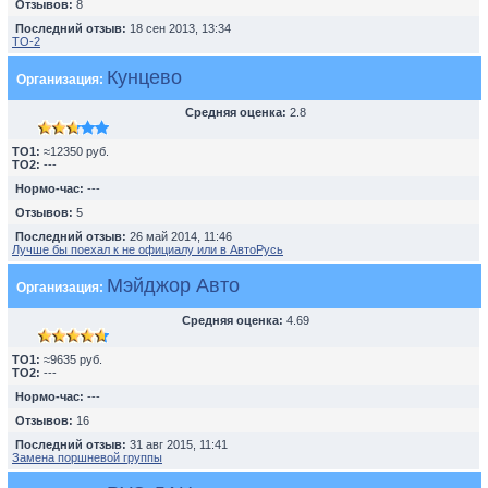
Отзывов:
8
Последний отзыв:
18 сен 2013, 13:34
TO-2
Кунцево
Организация:
Средняя оценка:
2.8
TO1:
≈12350 руб.
TO2:
---
Нормо-час:
---
Отзывов:
5
Последний отзыв:
26 май 2014, 11:46
Лучше бы поехал к не официалу или в АвтоРусь
Мэйджор Авто
Организация:
Средняя оценка:
4.69
TO1:
≈9635 руб.
TO2:
---
Нормо-час:
---
Отзывов:
16
Последний отзыв:
31 авг 2015, 11:41
Замена поршневой группы