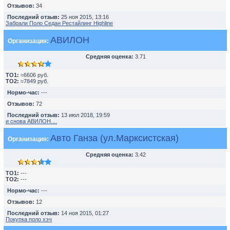
Отзывов:
34
Последний отзыв:
25 ноя 2015, 13:16
Забрали Поло Седан Рестайлинг Highline
АВИЛОН
Организация:
Средняя оценка:
3.71
TO1:
≈6606 руб.
TO2:
≈7849 руб.
Нормо-час:
---
Отзывов:
72
Последний отзыв:
13 июл 2018, 19:59
и снова АВИЛОН....
Авто Ганза (ул.Марксистская)
Организация:
Средняя оценка:
3.42
TO1:
---
TO2:
---
Нормо-час:
---
Отзывов:
12
Последний отзыв:
14 ноя 2015, 01:27
Покупка поло хэч