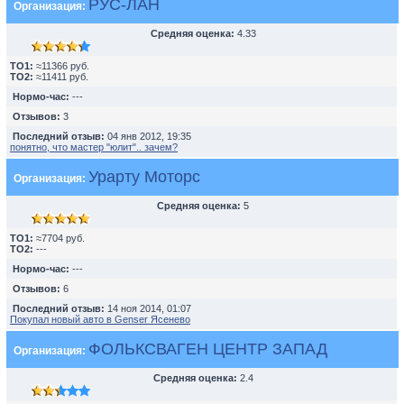
РУС-ЛАН
Организация:
Средняя оценка:
4.33
TO1:
≈11366 руб.
TO2:
≈11411 руб.
Нормо-час:
---
Отзывов:
3
Последний отзыв:
04 янв 2012, 19:35
понятно, что мастер "юлит".. зачем?
Урарту Моторс
Организация:
Средняя оценка:
5
TO1:
≈7704 руб.
TO2:
---
Нормо-час:
---
Отзывов:
6
Последний отзыв:
14 ноя 2014, 01:07
Покупал новый авто в Genser Ясенево
ФОЛЬКСВАГЕН ЦЕНТР ЗАПАД
Организация:
Средняя оценка:
2.4