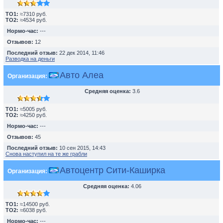
TO1:
≈7310 руб.
TO2:
≈4534 руб.
Нормо-час:
---
Отзывов:
12
Последний отзыв:
22 дек 2014, 11:46
Разводка на деньги
Авто Алеа
Организация:
Средняя оценка:
3.6
TO1:
≈5005 руб.
TO2:
≈4250 руб.
Нормо-час:
---
Отзывов:
45
Последний отзыв:
10 сен 2015, 14:43
Снова наступил на те же грабли
Автоцентр Сити-Каширка
Организация:
Средняя оценка:
4.06
TO1:
≈14500 руб.
TO2:
≈6038 руб.
Нормо-час:
---