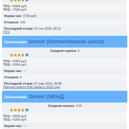
TO1:
≈5966 руб.
TO2:
≈7569 руб.
Нормо-час:
1750 руб.
Отзывов:
106
Последний отзыв:
07 сен 2020, 00:11
ТО1
Genser (Волоколамское шоссе)
Организация:
Средняя оценка:
4
TO1:
≈3362 руб.
TO2:
≈3954 руб.
Нормо-час:
---
Отзывов:
8
Последний отзыв:
07 мар 2016, 20:46
Покупка нового Polo Sedan в 2016 году
Genser (МКАД)
Организация:
Средняя оценка:
4.15
TO1:
≈6504 руб.
TO2:
≈4200 руб.
Нормо-час:
---