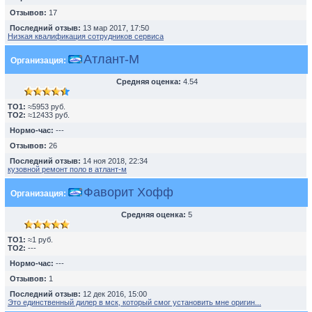
Отзывов:
17
Последний отзыв:
13 мар 2017, 17:50
Низкая квалификация сотрудников сервиса
Атлант-М
Организация:
Средняя оценка:
4.54
TO1:
≈5953 руб.
TO2:
≈12433 руб.
Нормо-час:
---
Отзывов:
26
Последний отзыв:
14 ноя 2018, 22:34
кузовной ремонт поло в атлант-м
Фаворит Хофф
Организация:
Средняя оценка:
5
TO1:
≈1 руб.
TO2:
---
Нормо-час:
---
Отзывов:
1
Последний отзыв:
12 дек 2016, 15:00
Это единственный дилер в мск, который смог установить мне оригин...