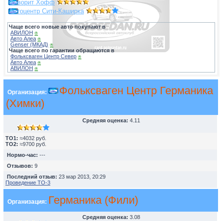
Фаворит Хофф
Автоцентр Сити-Каширка
Чаще всего новые авто покупают в
АВИЛОН
⍟
Авто Алеа
⍟
Genser (МКАД)
⍟
Чаще всего по гарантии обращаются в
Фольксваген Центр Север
⍟
Авто Алеа
⍟
АВИЛОН
⍟
Фольксваген Центр Германика
Организация:
(Химки)
Средняя оценка:
4.11
TO1:
≈4032 руб.
TO2:
≈9700 руб.
Нормо-час:
---
Отзывов:
9
Последний отзыв:
23 мар 2013, 20:29
Проведение ТО-3
Германика (Фили)
Организация:
Средняя оценка:
3.08