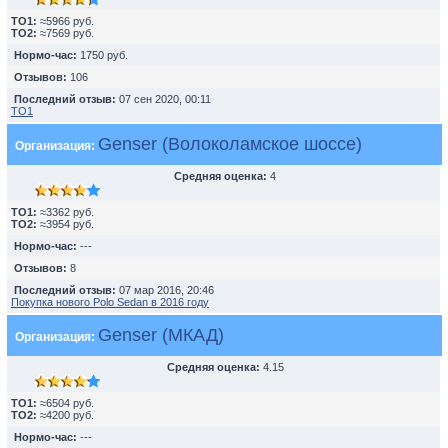
TO1:
≈5966 руб.
TO2:
≈7569 руб.
Нормо-час:
1750 руб.
Отзывов:
106
Последний отзыв:
07 сен 2020, 00:11
ТО1
Genser (Волоколамское шоссе)
Организация:
Средняя оценка:
4
TO1:
≈3362 руб.
TO2:
≈3954 руб.
Нормо-час:
---
Отзывов:
8
Последний отзыв:
07 мар 2016, 20:46
Покупка нового Polo Sedan в 2016 году
Genser (МКАД)
Организация:
Средняя оценка:
4.15
TO1:
≈6504 руб.
TO2:
≈4200 руб.
Нормо-час:
---