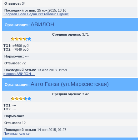
Отзывов:
34
Последний отзыв:
25 ноя 2015, 13:16
Забрали Поло Седан Рестайлинг Highline
АВИЛОН
Организация:
Средняя оценка:
3.71
TO1:
≈6606 руб.
TO2:
≈7849 руб.
Нормо-час:
---
Отзывов:
72
Последний отзыв:
13 июл 2018, 19:59
и снова АВИЛОН....
Авто Ганза (ул.Марксистская)
Организация:
Средняя оценка:
3.42
TO1:
---
TO2:
---
Нормо-час:
---
Отзывов:
12
Последний отзыв:
14 ноя 2015, 01:27
Покупка поло хэч