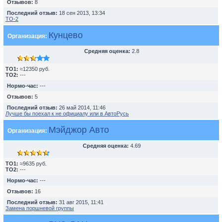
Отзывов:
8
Последний отзыв:
18 сен 2013, 13:34
TO-2
Кунцево
Организация:
Средняя оценка:
2.8
TO1:
≈12350 руб.
TO2:
---
Нормо-час:
---
Отзывов:
5
Последний отзыв:
26 май 2014, 11:46
Лучше бы поехал к не официалу или в АвтоРусь
Мэйджор Авто
Организация:
Средняя оценка:
4.69
TO1:
≈9635 руб.
TO2:
---
Нормо-час:
---
Отзывов:
16
Последний отзыв:
31 авг 2015, 11:41
Замена поршневой группы