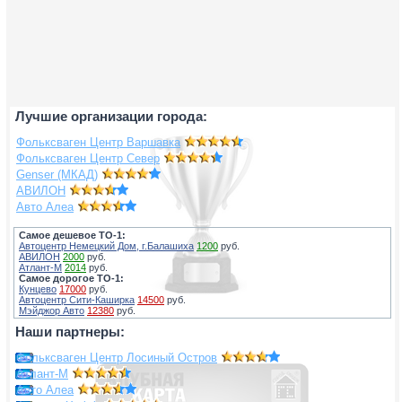
Лучшие организации города:
Фольксваген Центр Варшавка
Фольксваген Центр Север
Genser (МКАД)
АВИЛОН
Авто Алеа
Самое дешевое ТО-1:
Автоцентр Немецкий Дом, г.Балашиха
1200
руб.
АВИЛОН
2000
руб.
Атлант-М
2014
руб.
Самое дорогое ТО-1:
Кунцево
17000
руб.
Автоцентр Сити-Каширка
14500
руб.
Мэйджор Авто
12380
руб.
Наши партнеры:
Фольксваген Центр Лосиный Остров
Атлант-М
Авто Алеа