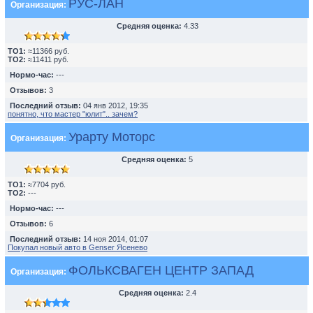
РУС-ЛАН
Организация:
Средняя оценка:
4.33
TO1:
≈11366 руб.
TO2:
≈11411 руб.
Нормо-час:
---
Отзывов:
3
Последний отзыв:
04 янв 2012, 19:35
понятно, что мастер "юлит".. зачем?
Урарту Моторс
Организация:
Средняя оценка:
5
TO1:
≈7704 руб.
TO2:
---
Нормо-час:
---
Отзывов:
6
Последний отзыв:
14 ноя 2014, 01:07
Покупал новый авто в Genser Ясенево
ФОЛЬКСВАГЕН ЦЕНТР ЗАПАД
Организация:
Средняя оценка:
2.4