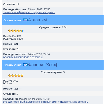
Отзывов:
17
Последний отзыв:
13 мар 2017, 17:50
Низкая квалификация сотрудников сервиса
Атлант-М
Организация:
Средняя оценка:
4.54
TO1:
≈5953 руб.
TO2:
≈12433 руб.
Нормо-час:
---
Отзывов:
26
Последний отзыв:
14 ноя 2018, 22:34
кузовной ремонт поло в атлант-м
Фаворит Хофф
Организация:
Средняя оценка:
5
TO1:
≈1 руб.
TO2:
---
Нормо-час:
---
Отзывов:
1
Последний отзыв:
12 дек 2016, 15:00
Это единственный дилер в мск, который смог установить мне оригин...