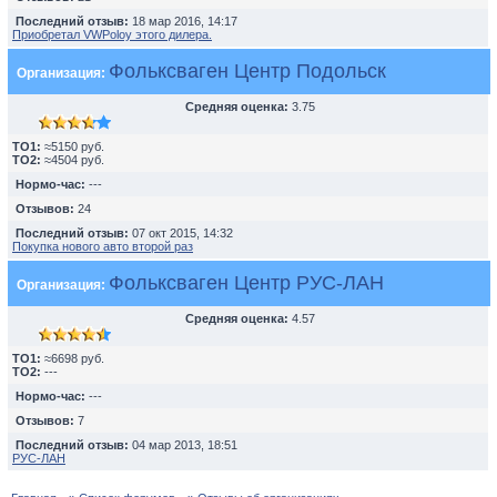
Последний отзыв:
18 мар 2016, 14:17
Приобретал VWPoloу этого дилера.
Фольксваген Центр Подольск
Организация:
Средняя оценка:
3.75
TO1:
≈5150 руб.
TO2:
≈4504 руб.
Нормо-час:
---
Отзывов:
24
Последний отзыв:
07 окт 2015, 14:32
Покупка нового авто второй раз
Фольксваген Центр РУС-ЛАН
Организация:
Средняя оценка:
4.57
TO1:
≈6698 руб.
TO2:
---
Нормо-час:
---
Отзывов:
7
Последний отзыв:
04 мар 2013, 18:51
РУС-ЛАН