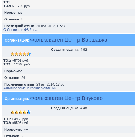
TO1:
---
TO2:
≈17700 руб.
Нормо-час:
---
Отзывов:
5
Последний отзыв:
30 ноя 2012, 11:23
О Сервисе в ФВ Запад
Фольксваген Центр Варшавка
Организация:
Средняя оценка:
4.62
TO1:
≈5791 руб.
TO2:
≈12640 руб.
Нормо-час:
---
Отзывов:
26
Последний отзыв:
23 авг 2014, 17:36
Акция по замене каркаса сидений
Фольксваген Центр Внуково
Организация:
Средняя оценка:
4.48
TO1:
≈4950 руб.
TO2:
≈9503 руб.
Нормо-час:
---
Отзывов:
21