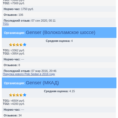
TO1:
≈5966 руб.
TO2:
≈7569 руб.
Нормо-час:
1750 руб.
Отзывов:
106
Последний отзыв:
07 сен 2020, 00:11
ТО1
Genser (Волоколамское шоссе)
Организация:
Средняя оценка:
4
TO1:
≈3362 руб.
TO2:
≈3954 руб.
Нормо-час:
---
Отзывов:
8
Последний отзыв:
07 мар 2016, 20:46
Покупка нового Polo Sedan в 2016 году
Genser (МКАД)
Организация:
Средняя оценка:
4.15
TO1:
≈6504 руб.
TO2:
≈4200 руб.
Нормо-час:
---
Отзывов:
34