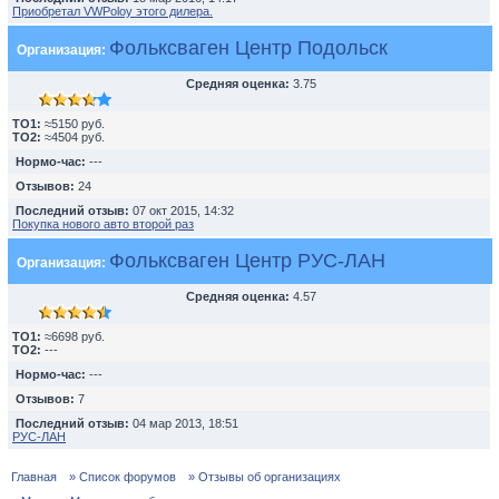
Приобретал VWPoloу этого дилера.
Фольксваген Центр Подольск
Организация:
Средняя оценка:
3.75
TO1:
≈5150 руб.
TO2:
≈4504 руб.
Нормо-час:
---
Отзывов:
24
Последний отзыв:
07 окт 2015, 14:32
Покупка нового авто второй раз
Фольксваген Центр РУС-ЛАН
Организация:
Средняя оценка:
4.57
TO1:
≈6698 руб.
TO2:
---
Нормо-час:
---
Отзывов:
7
Последний отзыв:
04 мар 2013, 18:51
РУС-ЛАН
Главная
» Список форумов
» Отзывы об организациях