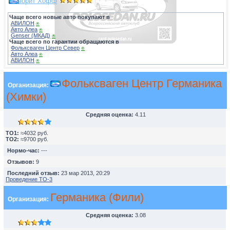
Фаворит Хофф
Чаще всего новые авто покупают в
АВИЛОН
⍟
Авто Алеа
⍟
Genser (МКАД)
⍟
Чаще всего по гарантии обращаются в
Фольксваген Центр Север
⍟
Авто Алеа
⍟
АВИЛОН
⍟
Фольксваген Центр Германика
Организация:
(Химки)
Средняя оценка:
4.11
TO1:
≈4032 руб.
TO2:
≈9700 руб.
Нормо-час:
---
Отзывов:
9
Последний отзыв:
23 мар 2013, 20:29
Проведение ТО-3
Германика (Фили)
Организация:
Средняя оценка:
3.08