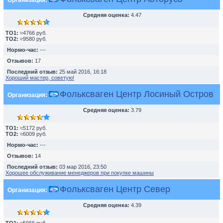
Организация:
Средняя оценка:
4.47
TO1:
≈4766 руб.
TO2:
≈9580 руб.
Нормо-час:
---
Отзывов:
17
Последний отзыв:
25 май 2016, 16:18
Хороший мастер, советую!
Фольксваген Центр Лосиный Остров
Организация:
Средняя оценка:
3.79
TO1:
≈5172 руб.
TO2:
≈6009 руб.
Нормо-час:
---
Отзывов:
14
Последний отзыв:
03 мар 2016, 23:50
Хорошее обслуживание менеджеров при покупке машины
Фольксваген Центр Север
Организация:
Средняя оценка:
4.39