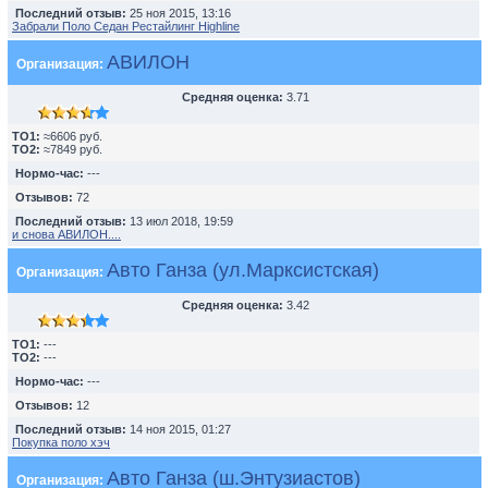
Последний отзыв:
25 ноя 2015, 13:16
Забрали Поло Седан Рестайлинг Highline
АВИЛОН
Организация:
Средняя оценка:
3.71
TO1:
≈6606 руб.
TO2:
≈7849 руб.
Нормо-час:
---
Отзывов:
72
Последний отзыв:
13 июл 2018, 19:59
и снова АВИЛОН....
Авто Ганза (ул.Марксистская)
Организация:
Средняя оценка:
3.42
TO1:
---
TO2:
---
Нормо-час:
---
Отзывов:
12
Последний отзыв:
14 ноя 2015, 01:27
Покупка поло хэч
Авто Ганза (ш.Энтузиастов)
Организация: