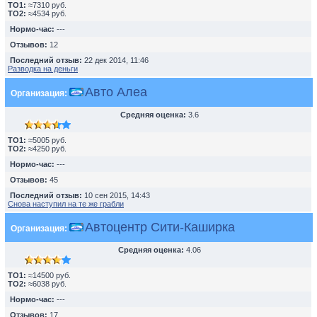
TO1:
≈7310 руб.
TO2:
≈4534 руб.
Нормо-час:
---
Отзывов:
12
Последний отзыв:
22 дек 2014, 11:46
Разводка на деньги
Авто Алеа
Организация:
Средняя оценка:
3.6
TO1:
≈5005 руб.
TO2:
≈4250 руб.
Нормо-час:
---
Отзывов:
45
Последний отзыв:
10 сен 2015, 14:43
Снова наступил на те же грабли
Автоцентр Сити-Каширка
Организация:
Средняя оценка:
4.06
TO1:
≈14500 руб.
TO2:
≈6038 руб.
Нормо-час:
---
Отзывов:
17