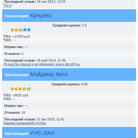
Последний отзыв:
18 сен 2013, 13:34
TO-2
Кунцево
Организация:
Средняя оценка:
2.8
TO1:
≈12350 руб.
TO2:
---
Нормо-час:
---
Отзывов:
5
Последний отзыв:
26 май 2014, 11:46
Лучше бы поехал к не официалу или в АвтоРусь
Мэйджор Авто
Организация:
Средняя оценка:
4.69
TO1:
≈9635 руб.
TO2:
---
Нормо-час:
---
Отзывов:
16
Последний отзыв:
31 авг 2015, 11:41
Замена поршневой группы
РУС-ЛАН
Организация: