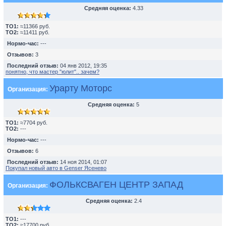
Средняя оценка:
4.33
TO1:
≈11366 руб.
TO2:
≈11411 руб.
Нормо-час:
---
Отзывов:
3
Последний отзыв:
04 янв 2012, 19:35
понятно, что мастер "юлит".. зачем?
Урарту Моторс
Организация:
Средняя оценка:
5
TO1:
≈7704 руб.
TO2:
---
Нормо-час:
---
Отзывов:
6
Последний отзыв:
14 ноя 2014, 01:07
Покупал новый авто в Genser Ясенево
ФОЛЬКСВАГЕН ЦЕНТР ЗАПАД
Организация:
Средняя оценка:
2.4
TO1:
---
TO2:
≈17700 руб.