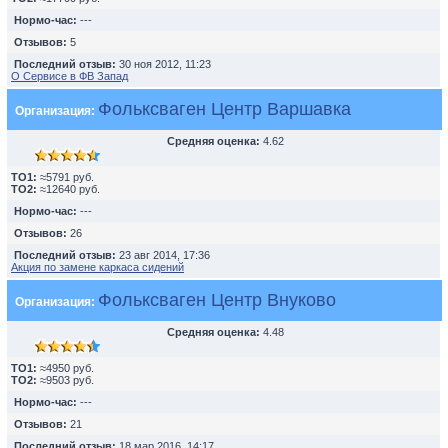
Нормо-час:
---
Отзывов:
5
Последний отзыв:
30 ноя 2012, 11:23
О Сервисе в ФВ Запад
Фольксваген Центр Варшавка
Организация:
Средняя оценка:
4.62
TO1:
≈5791 руб.
TO2:
≈12640 руб.
Нормо-час:
---
Отзывов:
26
Последний отзыв:
23 авг 2014, 17:36
Акция по замене каркаса сидений
Фольксваген Центр Внуково
Организация:
Средняя оценка:
4.48
TO1:
≈4950 руб.
TO2:
≈9503 руб.
Нормо-час:
---
Отзывов:
21
Последний отзыв:
18 мар 2016, 14:17