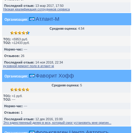
Последний отзыв:
13 мар 2017, 17:50
Низкая квалификация сотрудников сервиса
Атлант-М
Организация:
Средняя оценка:
4.54
TO1:
≈5953 руб.
TO2:
≈12433 руб.
Нормо-час:
---
Отзывов:
26
Последний отзыв:
14 ноя 2018, 22:34
кузовной ремонт поло в атлант-м
Фаворит Хофф
Организация:
Средняя оценка:
5
TO1:
≈1 руб.
TO2:
---
Нормо-час:
---
Отзывов:
1
Последний отзыв:
12 дек 2016, 15:00
Это единственный дилер в мск, который смог установить мне оригин...
Фольксваген Центр Авторусь