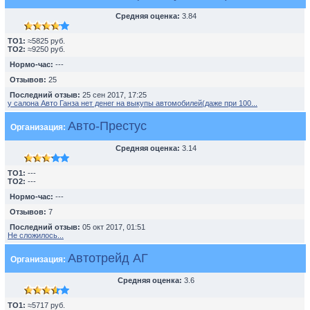
Средняя оценка:
3.84
TO1:
≈5825 руб.
TO2:
≈9250 руб.
Нормо-час:
---
Отзывов:
25
Последний отзыв:
25 сен 2017, 17:25
у салона Авто Ганза нет денег на выкупы автомобилей(даже при 100...
Авто-Престус
Организация:
Средняя оценка:
3.14
TO1:
---
TO2:
---
Нормо-час:
---
Отзывов:
7
Последний отзыв:
05 окт 2017, 01:51
Не сложилось...
Автотрейд АГ
Организация:
Средняя оценка:
3.6
TO1:
≈5717 руб.