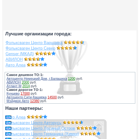
Лучшие организации города:
Фольксваген Центр Варшавка
Фольксваген Центр Север
Genser (МКАД)
АВИЛОН
Авто Алеа
Самое дешевое ТО-1:
Автоцентр Немецкий Дом, г.Балашиха
1200
руб.
АВИЛОН
2000
руб.
Атлант-М
2014
руб.
Самое дорогое ТО-1:
Кунцево
17000
руб.
Автоцентр Сити-Каширка
14500
руб.
Мэйджор Авто
12380
руб.
Наши партнеры:
Авто Алеа
Фольксваген Центр Авторусь
Фольксваген Центр Лосиный Остров
Фольксваген Центр Германика (Химки)