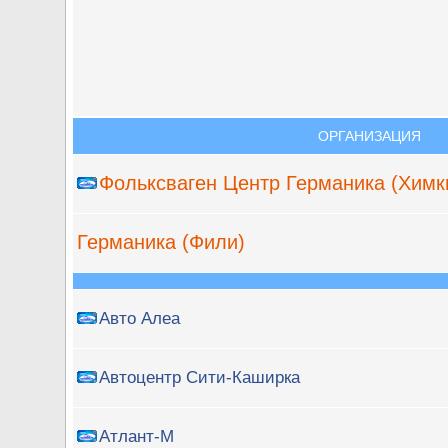
ОРГАНИЗАЦИЯ
Фольксваген Центр Германика (Химк
Германика (Фили)
Авто Алеа
Автоцентр Сити-Каширка
Атлант-М