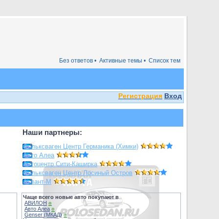
Без ответов •
Активные темы •
Список тем
Регистрация
Вход
Наши партнеры:
Фольксваген Центр Германика (Химки)
Авто Алеа
Автоцентр Сити-Каширка
Фольксваген Центр Лосиный Остров
Атлант-М
Чаще всего новые авто покупают в
АВИЛОН
⍟
Авто Алеа
⍟
Genser (МКАД)
⍟