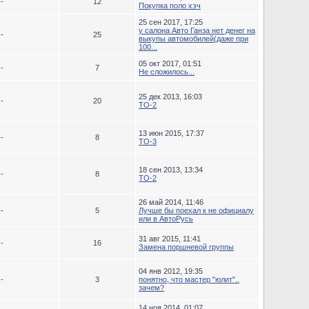
--
12
Покупка поло хэч
25 сен 2017, 17:25
у салона Авто Ганза нет денег на
--
25
выкупы автомобилей(даже при
100...
05 окт 2017, 01:51
--
7
Не сложилось...
25 дек 2013, 16:03
--
20
ТО-2
13 июн 2015, 17:37
--
8
ТО-3
18 сен 2013, 13:34
--
8
TO-2
26 май 2014, 11:46
--
5
Лучше бы поехал к не официалу
или в АвтоРусь
31 авг 2015, 11:41
--
16
Замена поршневой группы
04 янв 2012, 19:35
--
3
понятно, что мастер "юлит"..
зачем?
14 ноя 2014, 01:07