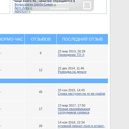
Чаще всего по гарантии обращаются в
Фольксваген Центр Север
⍟
Авто Алеа
⍟
АВИЛОН
⍟
НОРМО-ЧАС
ОТЗЫВОВ
ПОСЛЕДНИЙ ОТЗЫВ
23 мар 2013, 20:29
--
9
Проведение ТО-3
22 дек 2014, 11:46
--
12
Разводка на деньги
10 сен 2015, 14:43
--
45
Снова наступил на те же грабли
13 мар 2017, 17:50
--
17
Низкая квалификация
сотрудников сервиса
14 ноя 2018, 22:34
--
26
кузовной ремонт поло в атлант-