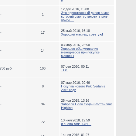
м
12 дек 2016, 15:00
Это единственный дилер в мск,
--
1
который смог установить мне
оригин...
25 май 2016, 16:18
--
17
Хороший мастер, советую!
03 мар 2016, 23:50
Хорошее обслуживание
--
14
менеджеров при покупке
машины
07 сен 2020, 00:11
750 руб.
106
ТО1
07 мар 2016, 20:46
--
8
Покупка нового Polo Sedan в
2016 году
25 ноя 2015, 13:16
--
34
Забрали Поло Седан Рестайлинг
Highline
13 июл 2018, 19:59
--
72
и снова АВИЛОН....
14 ноя 2015, 01:27