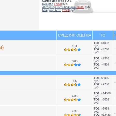
Самое дорогое ТО-1:
Кунцево
17000
руб.
Автоцентр Сити-Каширка
14500
руб.
Мэйджор Авто
12380
руб.
СРЕДНЯЯ ОЦЕНКА
TO
TO1:
≈4032
4.11
и)
руб.
-
TO2:
≈9700
руб.
TO1:
≈7310
3.08
руб.
-
TO2:
≈4534
руб.
TO1:
≈5005
3.6
руб.
-
TO2:
≈4250
руб.
TO1:
≈14500
4.06
руб.
-
TO2:
≈6038
руб.
TO1:
≈5953
4.54
руб.
-
TO2:
≈12433