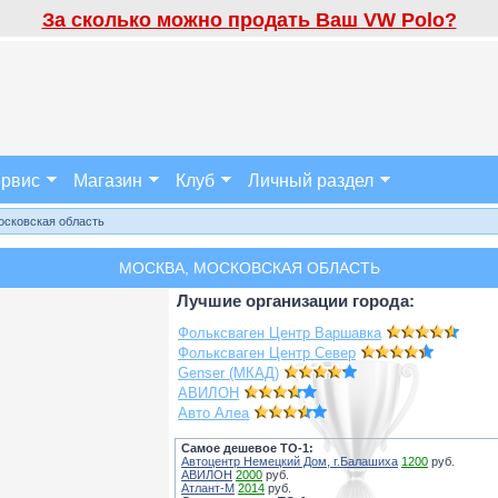
За сколько можно продать Ваш VW Polo?
рвис
Магазин
Клуб
Личный раздел
осковская область
МОСКВА, МОСКОВСКАЯ ОБЛАСТЬ
Лучшие организации города:
Фольксваген Центр Варшавка
Фольксваген Центр Север
Genser (МКАД)
АВИЛОН
Авто Алеа
Самое дешевое ТО-1:
Автоцентр Немецкий Дом, г.Балашиха
1200
руб.
АВИЛОН
2000
руб.
Атлант-М
2014
руб.