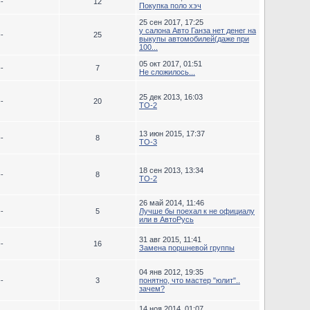
--
12
Покупка поло хэч
25 сен 2017, 17:25
у салона Авто Ганза нет денег на
--
25
выкупы автомобилей(даже при
100...
05 окт 2017, 01:51
--
7
Не сложилось...
25 дек 2013, 16:03
--
20
ТО-2
13 июн 2015, 17:37
--
8
ТО-3
18 сен 2013, 13:34
--
8
TO-2
26 май 2014, 11:46
--
5
Лучше бы поехал к не официалу
или в АвтоРусь
31 авг 2015, 11:41
--
16
Замена поршневой группы
04 янв 2012, 19:35
--
3
понятно, что мастер "юлит"..
зачем?
14 ноя 2014, 01:07