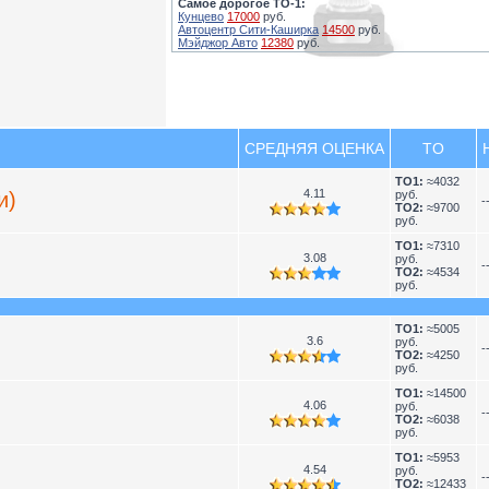
Самое дорогое ТО-1:
Кунцево
17000
руб.
Автоцентр Сити-Каширка
14500
руб.
Мэйджор Авто
12380
руб.
СРЕДНЯЯ ОЦЕНКА
TO
TO1:
≈4032
4.11
и)
руб.
-
TO2:
≈9700
руб.
TO1:
≈7310
3.08
руб.
-
TO2:
≈4534
руб.
TO1:
≈5005
3.6
руб.
-
TO2:
≈4250
руб.
TO1:
≈14500
4.06
руб.
-
TO2:
≈6038
руб.
TO1:
≈5953
4.54
руб.
-
TO2:
≈12433