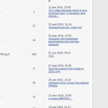
м
12 дек 2016, 15:00
Это единственный дилер в мск,
--
1
который смог установить мне
оригин...
25 май 2016, 16:18
--
17
Хороший мастер, советую!
03 мар 2016, 23:50
Хорошее обслуживание
--
14
менеджеров при покупке
машины
07 сен 2020, 00:11
750 руб.
106
ТО1
07 мар 2016, 20:46
--
8
Покупка нового Polo Sedan в
2016 году
25 ноя 2015, 13:16
--
34
Забрали Поло Седан Рестайлинг
Highline
13 июл 2018, 19:59
--
72
и снова АВИЛОН....
14 ноя 2015, 01:27