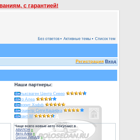
аниям, с гарантией!
Без ответов •
Активные темы •
Список тем
Регистрация
Вход
Наши партнеры:
Фольксваген Центр Север
Авто Алеа
Фаворит Хофф
Автоцентр Сити-Каширка
Атлант-М
Чаще всего новые авто покупают в
АВИЛОН
⍟
Авто Алеа
⍟
Genser (МКАД)
⍟