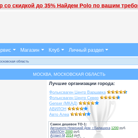
 со скидкой до 35% Найдем Polo по вашим требов
рвис
Магазин
Клуб
Личный раздел
осковская область
МОСКВА, МОСКОВСКАЯ ОБЛАСТЬ
Лучшие организации города:
Фольксваген Центр Варшавка
Фольксваген Центр Север
Genser (МКАД)
АВИЛОН
Авто Алеа
Самое дешевое ТО-1:
Автоцентр Немецкий Дом, г.Балашиха
1200
руб.
АВИЛОН
2000
руб.
Атлант-М
2014
руб.