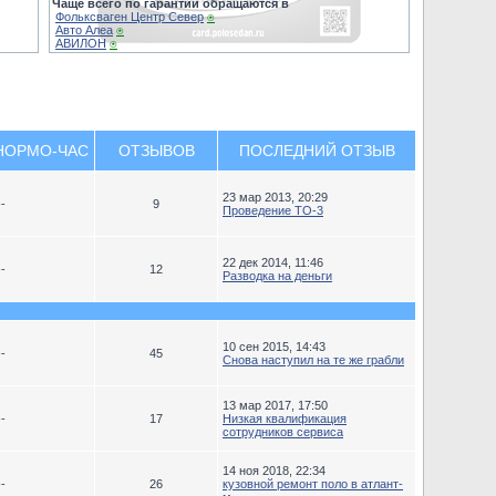
Чаще всего по гарантии обращаются в
Фольксваген Центр Север
⍟
Авто Алеа
⍟
АВИЛОН
⍟
НОРМО-ЧАС
ОТЗЫВОВ
ПОСЛЕДНИЙ ОТЗЫВ
23 мар 2013, 20:29
--
9
Проведение ТО-3
22 дек 2014, 11:46
--
12
Разводка на деньги
10 сен 2015, 14:43
--
45
Снова наступил на те же грабли
13 мар 2017, 17:50
--
17
Низкая квалификация
сотрудников сервиса
14 ноя 2018, 22:34
--
26
кузовной ремонт поло в атлант-