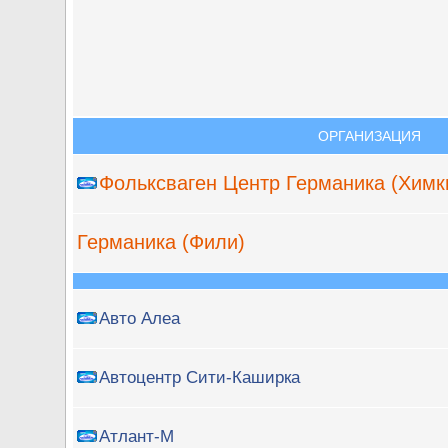
ОРГАНИЗАЦИЯ
Фольксваген Центр Германика (Химк
Германика (Фили)
Авто Алеа
Автоцентр Сити-Каширка
Атлант-М