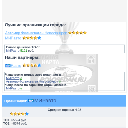
Лучшие организации города:
Автомир Фольксваген Новосибирск
МИРавто
Самое дешевое ТО-1:
МИРавто
5121
руб.
Наши партнеры:
МИРавто
Чаще всего новые авто покупают в
МИРавто
⍟
Автомир Фольксваген Новосибирск
⍟
Чаще всего по гарантии обращаются в
МИРавто
⍟
МИРавто
Организация:
Средняя оценка:
4.23
TO1:
≈5524 руб.
TO2:
≈8374 руб.