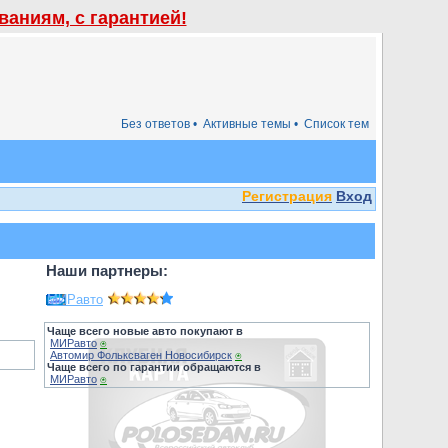
аниям, с гарантией!
Без ответов •
Активные темы •
Список тем
Регистрация
Вход
Наши партнеры:
МИРавто
Чаще всего новые авто покупают в
МИРавто
⍟
Автомир Фольксваген Новосибирск
⍟
Чаще всего по гарантии обращаются в
МИРавто
⍟