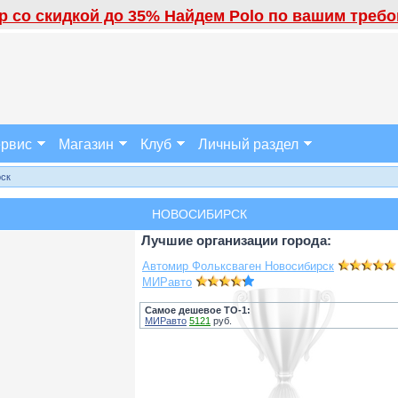
 со скидкой до 35% Найдем Polo по вашим требов
рвис
Магазин
Клуб
Личный раздел
рск
НОВОСИБИРСК
Лучшие организации города:
Автомир Фольксваген Новосибирск
МИРавто
Самое дешевое ТО-1:
МИРавто
5121
руб.