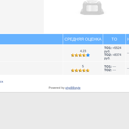
СРЕДНЯЯ ОЦЕНКА
TO
TO1:
≈5524
4.23
руб.
-
TO2:
≈8374
руб.
5
TO1:
---
-
TO2:
---
ск
Powered by
phpBBstyle