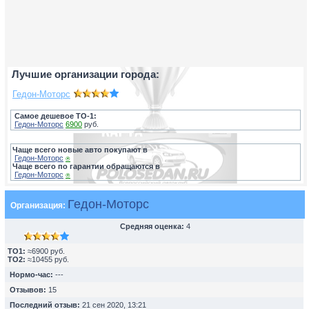
Лучшие организации города:
Гедон-Моторс
Самое дешевое ТО-1:
Гедон-Моторс
6900
руб.
Чаще всего новые авто покупают в
Гедон-Моторс
⍟
Чаще всего по гарантии обращаются в
Гедон-Моторс
⍟
Гедон-Моторс
Организация:
Средняя оценка:
4
TO1:
≈6900 руб.
TO2:
≈10455 руб.
Нормо-час:
---
Отзывов:
15
Последний отзыв:
21 сен 2020, 13:21