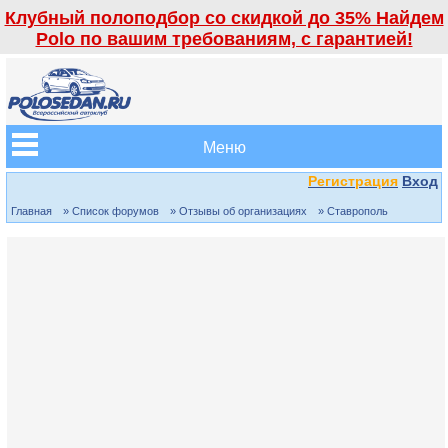
Клубный полоподбор со скидкой до 35% Найдем
Polo по вашим требованиям, с гарантией!
Меню
Регистрация
Вход
Главная
» Список форумов
» Отзывы об организациях
» Ставрополь