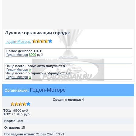
Лучшие организации города:
Гедон-Моторс
Самое дешевое ТО-1:
Гедон-Моторс
6900
руб.
Чаще всего новые авто покупают в
Гедон-Моторс
⍟
Чаще всего по гарантии обращаются в
Гедон-Моторс
⍟
Гедон-Моторс
Организация:
Средняя оценка:
4
TO1:
≈6900 руб.
TO2:
≈10455 руб.
Нормо-час:
---
Отзывов:
15
Последний отзыв:
21 сен 2020, 13:21