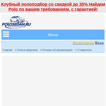
Клубный полоподбор со скидкой до 35% Найдем
Polo по вашим требованиям, с гарантией!
Меню
Регистрация
Вход
Главная
» Список форумов
» Отзывы об организациях
» Ставрополь