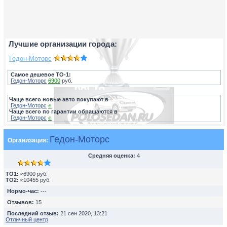
Лучшие организации города:
Гедон-Моторс
Самое дешевое ТО-1:
Гедон-Моторс
6900
руб.
Чаще всего новые авто покупают в
Гедон-Моторс
⍟
Чаще всего по гарантии обращаются в
Гедон-Моторс
⍟
Гедон-Моторс
Организация:
Средняя оценка:
4
TO1:
≈6900 руб.
TO2:
≈10455 руб.
Нормо-час:
---
Отзывов:
15
Последний отзыв:
21 сен 2020, 13:21
Отличный центр