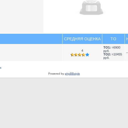
СРЕДНЯЯ ОЦЕНКА
TO
TO1:
≈6900
4
руб.
-
TO2:
≈10455
руб.
ь
Powered by
phpBBstyle