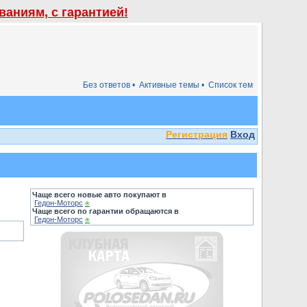
аниям, с гарантией!
Без ответов •
Активные темы •
Список тем
Регистрация
Вход
Чаще всего новые авто покупают в
Гедон-Моторс
⍟
Чаще всего по гарантии обращаются в
Гедон-Моторс
⍟