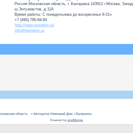
Россия Московская область, г. Балашиха 143912 г.Москва, Запа
ш.Энтузиастов, д.11А
Время работы: С понедельника до воскресенья 9-21ч
+7 (495) 785-84-84
http://www.nemdom.ru/
info@nemdom.ru
осковская область
» Автоцентр Немецкий Дом, г.Балашиха
Powered by
phpBBstyle