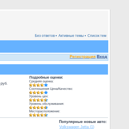
Без ответов •
Активные темы •
Список тем
Регистрация
Вход
Подробные оценки:
Средняя оценка:
 руб.
Соотношения Цена/Качество:
Уровень цен:
Уровень обслуживания:
Месторасположение:
Популярные новые авто:
Volkswagen Jetta (1)