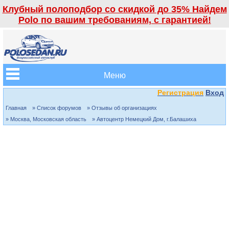
Клубный полоподбор со скидкой до 35% Найдем
Polo по вашим требованиям, с гарантией!
Меню
Регистрация
Вход
Главная
» Список форумов
» Отзывы об организациях
» Москва, Московская область
» Автоцентр Немецкий Дом, г.Балашиха