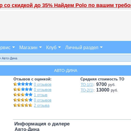
 со скидкой до 35% Найдем Polo по вашим требов
рвис
Магазин
Клуб
Личный раздел
» Авто-Дина
АВТО-ДИНА
Отзывов с оценкой:
Средняя стоимость ТО
9700
0 отзывов
ТО-1(1)
:
руб.
0 отзывов
13000
ТО-2(1)
:
руб.
1 отзыв
0 отзывов
2 отзыва
Информация о дилере
Авто-Дина