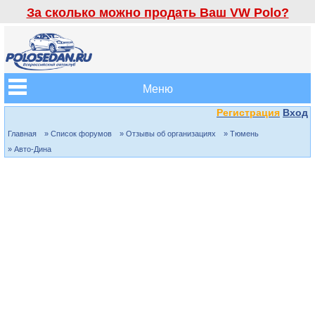
За сколько можно продать Ваш VW Polo?
Меню
Регистрация
Вход
Главная
» Список форумов
» Отзывы об организациях
» Тюмень
» Авто-Дина