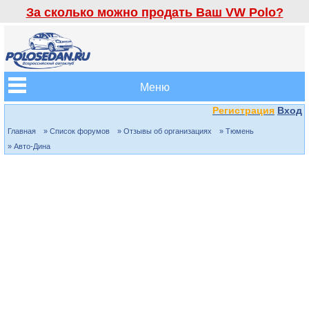
За сколько можно продать Ваш VW Polo?
Меню
Регистрация
Вход
Главная
» Список форумов
» Отзывы об организациях
» Тюмень
» Авто-Дина