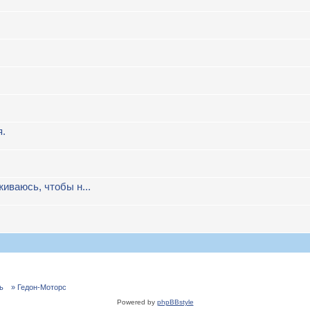
я.
иваюсь, чтобы н...
ь
» Гедон-Моторс
Powered by
phpBBstyle