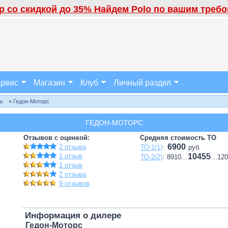
 со скидкой до 35% Найдем Polo по вашим требов
рвис
Магазин
Клуб
Личный раздел
ль
» Гедон-Моторс
ГЕДОН-МОТОРС
Отзывов с оценкой:
Средняя стоимость ТО
6900
2 отзыва
ТО-1(1)
:
руб.
1 отзыв
10455
ТО-2(2)
: 8910...
...12
1 отзыв
2 отзыва
9 отзывов
Информация о дилере
Гедон-Моторс