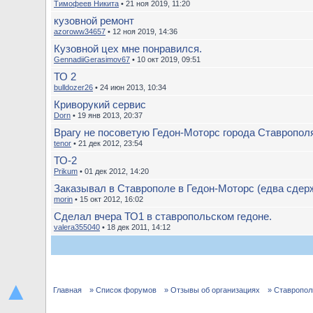
Тимофеев Никита
• 21 ноя 2019, 11:20
кузовной ремонт
azoroww34657
• 12 ноя 2019, 14:36
Кузовной цех мне понравился.
GennadiiGerasimov67
• 10 окт 2019, 09:51
ТО 2
bulldozer26
• 24 июн 2013, 10:34
Криворукий сервис
Dorn
• 19 янв 2013, 20:37
Врагу не посоветую Гедон-Моторс города Ставропол
tenor
• 21 дек 2012, 23:54
ТО-2
Prikum
• 01 дек 2012, 14:20
Заказывал в Ставрополе в Гедон-Моторс (едва сдерж
morin
• 15 окт 2012, 16:02
Сделал вчера ТО1 в ставропольском гедоне.
valera355040
• 18 дек 2011, 14:12
▲
Главная
» Список форумов
» Отзывы об организациях
» Ставропол