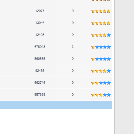
12077
0
13046
0
12403
0
678043
1
560565
0
92435
0
562746
0
557685
0