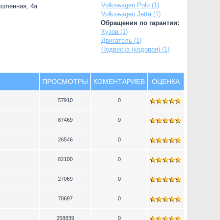
Volkswagen Polo (1)
ышленная, 4а
Volkswagen Jetta (1)
Обращения по гарантии:
Кузов (1)
Двигатель (1)
Подвеска (ходовая) (1)
ПРОСМОТРЫ
КОМЕНТАРИЕВ
ОЦЕНКА
57910
0
87469
0
26546
0
82100
0
27069
0
78697
0
258839
0