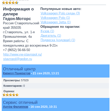
Информация о
Популярные новые авто:
Volkswagen Polo седан (3)
дилере
Volkswagen Polo (1)
Гедон-Моторс
Volkswagen Jetta (1)
Россия Ставропольский
Обращения по гарантии:
край 355035
Кузов (1)
г.Ставрополь, ул. 1-я
Двигатель (1)
Промышленная, 4а
Подвеска (ходовая) (1)
Время работы: С
понедельника до воскресенья 9-21ч
+7 (8652) 56-66-50
http://www.vw-stavropol.ru/
stavropol@gedon.ru
Отличный центр
Кирилл Панкратов
• 21 сен 2020, 13:21
Просмотры:
57929
Коментариев:
0
Оценка:
Сервис отличный
Артём Филиппов
• 16 сен 2020, 10:31