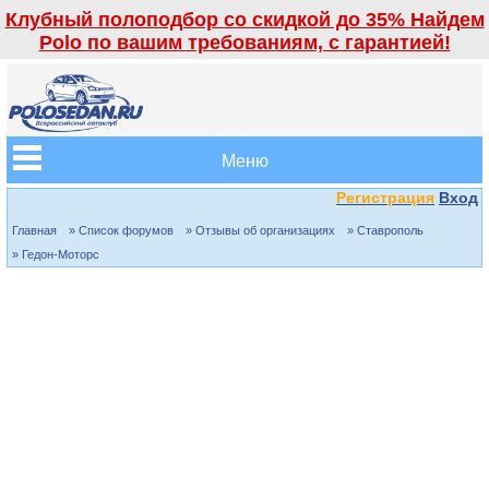
Клубный полоподбор со скидкой до 35% Найдем
Polo по вашим требованиям, с гарантией!
Меню
Регистрация
Вход
Главная
» Список форумов
» Отзывы об организациях
» Ставрополь
» Гедон-Моторс