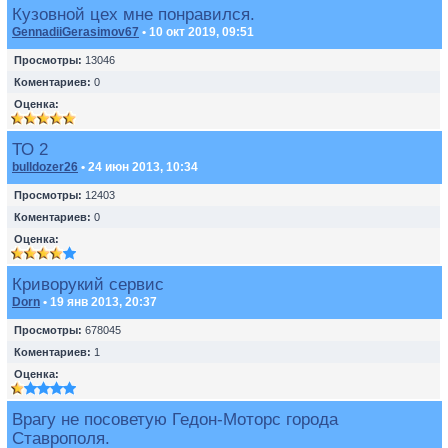
Кузовной цех мне понравился.
GennadiiGerasimov67
• 10 окт 2019, 09:51
Просмотры:
13046
Коментариев:
0
Оценка:
ТО 2
bulldozer26
• 24 июн 2013, 10:34
Просмотры:
12403
Коментариев:
0
Оценка:
Криворукий сервис
Dorn
• 19 янв 2013, 20:37
Просмотры:
678045
Коментариев:
1
Оценка:
Врагу не посоветую Гедон-Моторс города
Ставрополя.