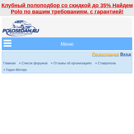
Клубный полоподбор со скидкой до 35% Найдем
Polo по вашим требованиям, с гарантией!
Меню
Регистрация
Вход
Главная
» Список форумов
» Отзывы об организациях
» Ставрополь
» Гедон-Моторс