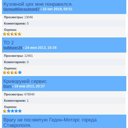
Кузовной цех мне понравился.
GennadiiGerasimov67
• 10 окт 2019, 09:51
Просмотры:
13046
Коментариев:
0
Оценка:
ТО 2
bulldozer26
• 24 июн 2013, 10:34
Просмотры:
12401
Коментариев:
0
Оценка:
Криворукий сервис
Dorn
• 19 янв 2013, 20:37
Просмотры:
678040
Коментариев:
1
Оценка:
Врагу не посоветую Гедон-Моторс города
Ставрополя.