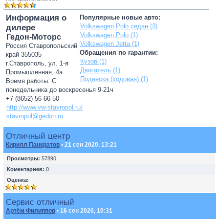
Информация о
Популярные новые авто:
Volkswagen Polo седан (3)
дилере
Volkswagen Polo (1)
Гедон-Моторс
Volkswagen Jetta (1)
Россия Ставропольский
Обращения по гарантии:
край 355035
Кузов (1)
г.Ставрополь, ул. 1-я
Двигатель (1)
Промышленная, 4а
Подвеска (ходовая) (1)
Время работы: С
понедельника до воскресенья 9-21ч
+7 (8652) 56-66-50
http://www.vw-stavropol.ru/
stavropol@gedon.ru
Отличный центр
Кирилл Панкратов
• 21 сен 2020, 13:21
Просмотры:
57890
Коментариев:
0
Оценка:
Сервис отличный
Артём Филиппов
• 16 сен 2020, 10:31