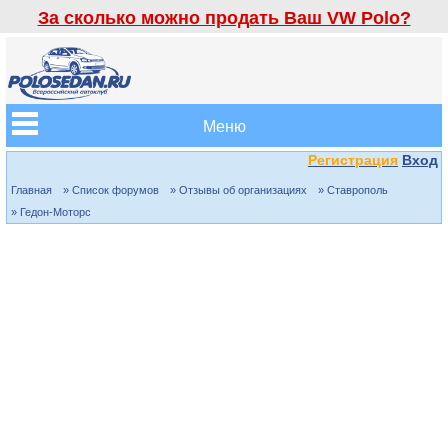
За сколько можно продать Ваш VW Polo?
Меню
Регистрация
Вход
Главная
» Список форумов
» Отзывы об организациях
» Ставрополь
» Гедон-Моторс