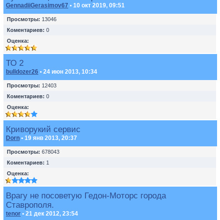
GennadiiGerasimov67
• 10 окт 2019, 09:51
Просмотры:
13046
Коментариев:
0
Оценка:
ТО 2
bulldozer26
• 24 июн 2013, 10:34
Просмотры:
12403
Коментариев:
0
Оценка:
Криворукий сервис
Dorn
• 19 янв 2013, 20:37
Просмотры:
678043
Коментариев:
1
Оценка:
Врагу не посоветую Гедон-Моторс города
Ставрополя.
tenor
• 21 дек 2012, 23:54