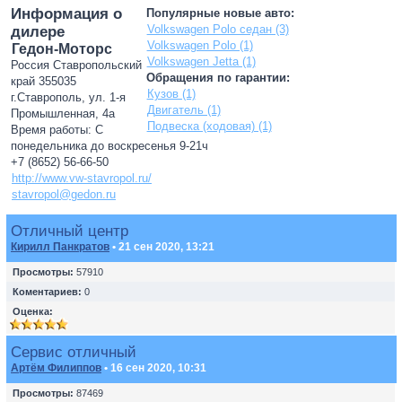
Информация о
Популярные новые авто:
Volkswagen Polo седан (3)
дилере
Volkswagen Polo (1)
Гедон-Моторс
Volkswagen Jetta (1)
Россия Ставропольский
Обращения по гарантии:
край 355035
Кузов (1)
г.Ставрополь, ул. 1-я
Двигатель (1)
Промышленная, 4а
Подвеска (ходовая) (1)
Время работы: С
понедельника до воскресенья 9-21ч
+7 (8652) 56-66-50
http://www.vw-stavropol.ru/
stavropol@gedon.ru
Отличный центр
Кирилл Панкратов
• 21 сен 2020, 13:21
Просмотры:
57910
Коментариев:
0
Оценка:
Сервис отличный
Артём Филиппов
• 16 сен 2020, 10:31
Просмотры:
87469