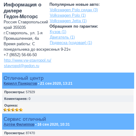
Информация о
Популярные новые авто:
Volkswagen Polo седан (3)
дилере
Volkswagen Polo (1)
Гедон-Моторс
Volkswagen Jetta (1)
Россия Ставропольский
Обращения по гарантии:
край 355035
Кузов (1)
г.Ставрополь, ул. 1-я
Двигатель (1)
Промышленная, 4а
Подвеска (ходовая) (1)
Время работы: С
понедельника до воскресенья 9-21ч
+7 (8652) 56-66-50
http://www.vw-stavropol.ru/
stavropol@gedon.ru
Отличный центр
Кирилл Панкратов
• 21 сен 2020, 13:21
Просмотры:
57929
Коментариев:
0
Оценка:
Сервис отличный
Артём Филиппов
• 16 сен 2020, 10:31
Просмотры:
87470