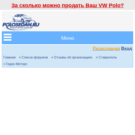
За сколько можно продать Ваш VW Polo?
Меню
Регистрация
Вход
Главная
» Список форумов
» Отзывы об организациях
» Ставрополь
» Гедон-Моторс