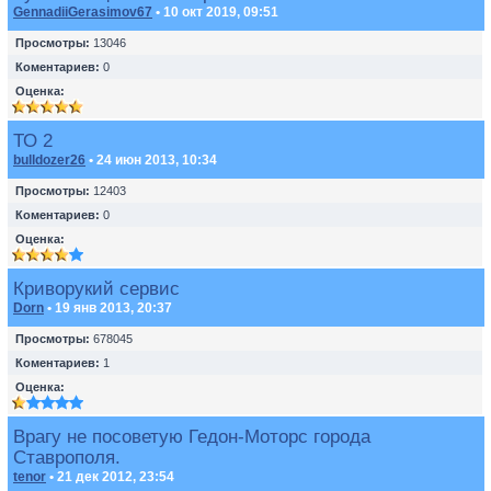
GennadiiGerasimov67
• 10 окт 2019, 09:51
Просмотры:
13046
Коментариев:
0
Оценка:
ТО 2
bulldozer26
• 24 июн 2013, 10:34
Просмотры:
12403
Коментариев:
0
Оценка:
Криворукий сервис
Dorn
• 19 янв 2013, 20:37
Просмотры:
678045
Коментариев:
1
Оценка:
Врагу не посоветую Гедон-Моторс города
Ставрополя.
tenor
• 21 дек 2012, 23:54