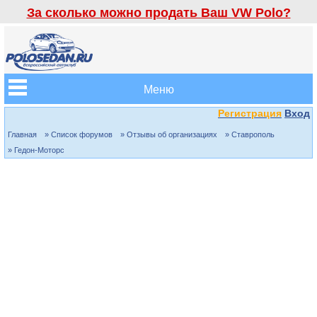
За сколько можно продать Ваш VW Polo?
Меню
Регистрация
Вход
Главная
» Список форумов
» Отзывы об организациях
» Ставрополь
» Гедон-Моторс