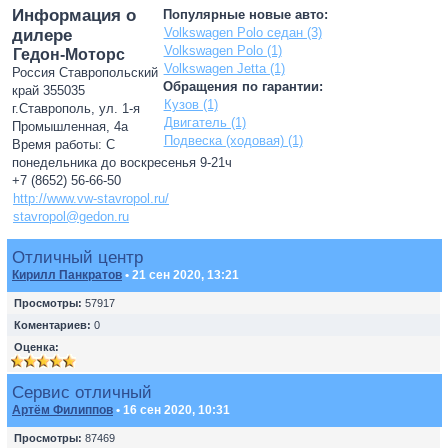
Информация о
Популярные новые авто:
Volkswagen Polo седан (3)
дилере
Volkswagen Polo (1)
Гедон-Моторс
Volkswagen Jetta (1)
Россия Ставропольский
Обращения по гарантии:
край 355035
Кузов (1)
г.Ставрополь, ул. 1-я
Двигатель (1)
Промышленная, 4а
Подвеска (ходовая) (1)
Время работы: С
понедельника до воскресенья 9-21ч
+7 (8652) 56-66-50
http://www.vw-stavropol.ru/
stavropol@gedon.ru
Отличный центр
Кирилл Панкратов
• 21 сен 2020, 13:21
Просмотры:
57917
Коментариев:
0
Оценка:
Сервис отличный
Артём Филиппов
• 16 сен 2020, 10:31
Просмотры:
87469