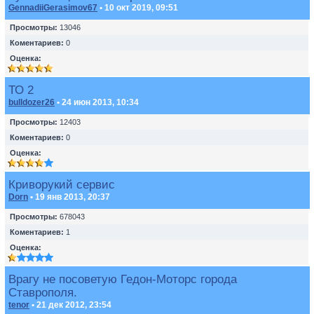
GennadiiGerasimov67
• 10 окт 2019, 09:51
Просмотры:
13046
Коментариев:
0
Оценка:
ТО 2
bulldozer26
• 24 июн 2013, 10:34
Просмотры:
12403
Коментариев:
0
Оценка:
Криворукий сервис
Dorn
• 19 янв 2013, 20:37
Просмотры:
678043
Коментариев:
1
Оценка:
Врагу не посоветую Гедон-Моторс города
Ставрополя.
tenor
• 21 дек 2012, 23:54