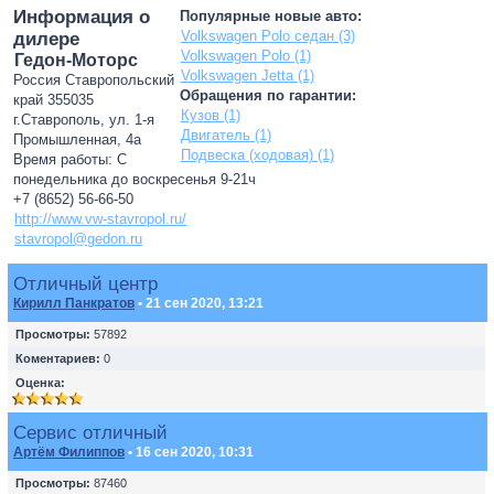
Информация о
Популярные новые авто:
Volkswagen Polo седан (3)
дилере
Volkswagen Polo (1)
Гедон-Моторс
Volkswagen Jetta (1)
Россия Ставропольский
Обращения по гарантии:
край 355035
Кузов (1)
г.Ставрополь, ул. 1-я
Двигатель (1)
Промышленная, 4а
Подвеска (ходовая) (1)
Время работы: С
понедельника до воскресенья 9-21ч
+7 (8652) 56-66-50
http://www.vw-stavropol.ru/
stavropol@gedon.ru
Отличный центр
Кирилл Панкратов
• 21 сен 2020, 13:21
Просмотры:
57892
Коментариев:
0
Оценка:
Сервис отличный
Артём Филиппов
• 16 сен 2020, 10:31
Просмотры:
87460