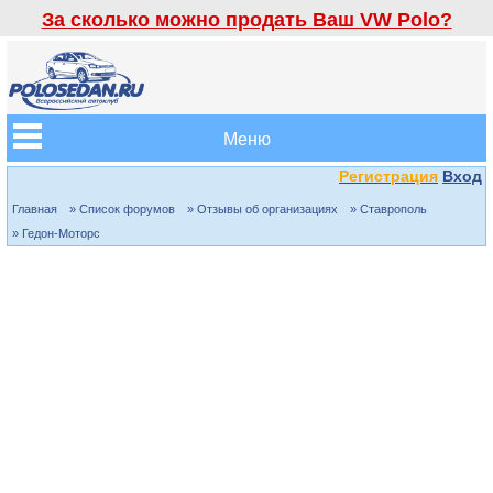
За сколько можно продать Ваш VW Polo?
Меню
Регистрация
Вход
Главная
» Список форумов
» Отзывы об организациях
» Ставрополь
» Гедон-Моторс