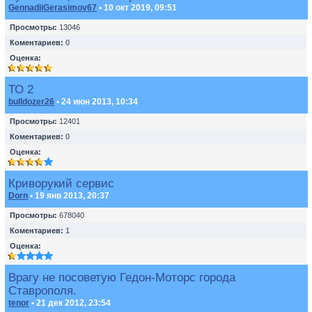
GennadiiGerasimov67
• 10 окт 2019, 09:51
Просмотры:
13046
Коментариев:
0
Оценка:
ТО 2
bulldozer26
• 24 июн 2013, 10:34
Просмотры:
12401
Коментариев:
0
Оценка:
Криворукий сервис
Dorn
• 19 янв 2013, 20:37
Просмотры:
678040
Коментариев:
1
Оценка:
Врагу не посоветую Гедон-Моторс города
Ставрополя.
tenor
• 21 дек 2012, 23:54