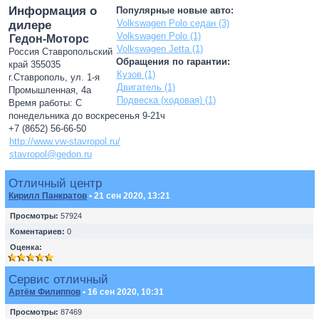
Информация о
Популярные новые авто:
Volkswagen Polo седан (3)
дилере
Volkswagen Polo (1)
Гедон-Моторс
Volkswagen Jetta (1)
Россия Ставропольский
Обращения по гарантии:
край 355035
Кузов (1)
г.Ставрополь, ул. 1-я
Двигатель (1)
Промышленная, 4а
Подвеска (ходовая) (1)
Время работы: С
понедельника до воскресенья 9-21ч
+7 (8652) 56-66-50
http://www.vw-stavropol.ru/
stavropol@gedon.ru
Отличный центр
Кирилл Панкратов
• 21 сен 2020, 13:21
Просмотры:
57924
Коментариев:
0
Оценка:
Сервис отличный
Артём Филиппов
• 16 сен 2020, 10:31
Просмотры:
87469