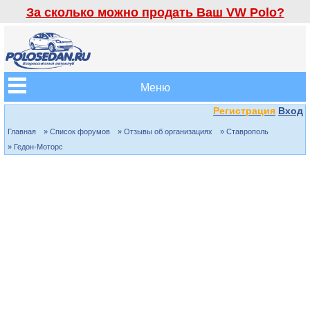
За сколько можно продать Ваш VW Polo?
Меню
Регистрация
Вход
Главная
» Список форумов
» Отзывы об организациях
» Ставрополь
» Гедон-Моторс