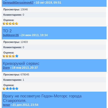
GennadiiGerasimov67
• 10 окт 2019, 09:51
Просмотры:
13046
Коментариев:
0
Оценка:
ТО 2
bulldozer26
• 24 июн 2013, 10:34
Просмотры:
12403
Коментариев:
0
Оценка:
Криворукий сервис
Dorn
• 19 янв 2013, 20:37
Просмотры:
678045
Коментариев:
1
Оценка:
Врагу не посоветую Гедон-Моторс города
Ставрополя.
tenor
• 21 дек 2012, 23:54