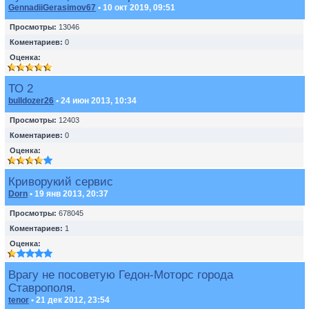
GennadiiGerasimov67
• 10 окт 2019, 09:51
Просмотры:
13046
Коментариев:
0
Оценка:
ТО 2
bulldozer26
• 24 июн 2013, 10:34
Просмотры:
12403
Коментариев:
0
Оценка:
Криворукий сервис
Dorn
• 19 янв 2013, 20:37
Просмотры:
678045
Коментариев:
1
Оценка:
Врагу не посоветую Гедон-Моторс города
Ставрополя.
tenor
• 21 дек 2012, 23:54