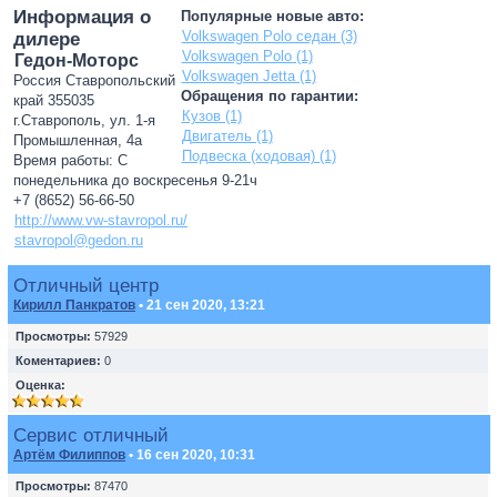
Информация о
Популярные новые авто:
Volkswagen Polo седан (3)
дилере
Volkswagen Polo (1)
Гедон-Моторс
Volkswagen Jetta (1)
Россия Ставропольский
Обращения по гарантии:
край 355035
Кузов (1)
г.Ставрополь, ул. 1-я
Двигатель (1)
Промышленная, 4а
Подвеска (ходовая) (1)
Время работы: С
понедельника до воскресенья 9-21ч
+7 (8652) 56-66-50
http://www.vw-stavropol.ru/
stavropol@gedon.ru
Отличный центр
Кирилл Панкратов
• 21 сен 2020, 13:21
Просмотры:
57929
Коментариев:
0
Оценка:
Сервис отличный
Артём Филиппов
• 16 сен 2020, 10:31
Просмотры:
87470