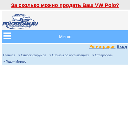
За сколько можно продать Ваш VW Polo?
Меню
Регистрация
Вход
Главная
» Список форумов
» Отзывы об организациях
» Ставрополь
» Гедон-Моторс