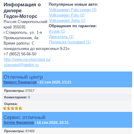
Информация о
Популярные новые авто:
Volkswagen Polo седан (3)
дилере
Volkswagen Polo (1)
Гедон-Моторс
Volkswagen Jetta (1)
Россия Ставропольский
Обращения по гарантии:
край 355035
Кузов (1)
г.Ставрополь, ул. 1-я
Двигатель (1)
Промышленная, 4а
Подвеска (ходовая) (1)
Время работы: С
понедельника до воскресенья 9-21ч
+7 (8652) 56-66-50
http://www.vw-stavropol.ru/
stavropol@gedon.ru
Отличный центр
Кирилл Панкратов
• 21 сен 2020, 13:21
Просмотры:
57917
Коментариев:
0
Оценка:
Сервис отличный
Артём Филиппов
• 16 сен 2020, 10:31
Просмотры:
87469