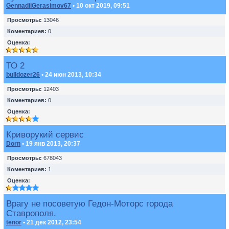
GennadiiGerasimov67
• 10 окт 2019, 09:51
Просмотры:
13046
Коментариев:
0
Оценка:
ТО 2
bulldozer26
• 24 июн 2013, 10:34
Просмотры:
12403
Коментариев:
0
Оценка:
Криворукий сервис
Dorn
• 19 янв 2013, 20:37
Просмотры:
678043
Коментариев:
1
Оценка:
Врагу не посоветую Гедон-Моторс города
Ставрополя.
tenor
• 21 дек 2012, 23:54