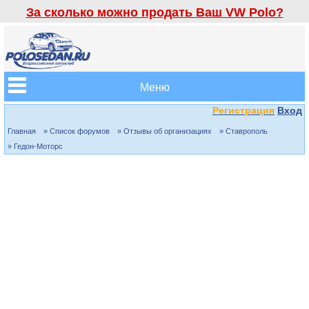
За сколько можно продать Ваш VW Polo?
Меню
Регистрация
Вход
Главная
» Список форумов
» Отзывы об организациях
» Ставрополь
» Гедон-Моторс