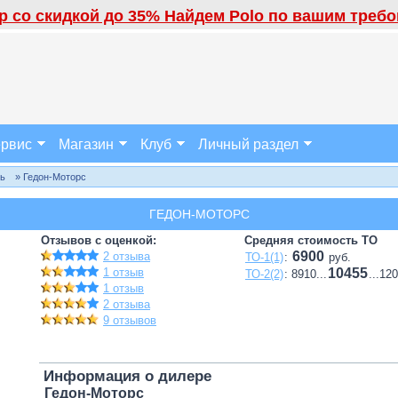
 со скидкой до 35% Найдем Polo по вашим требов
рвис
Магазин
Клуб
Личный раздел
ль
» Гедон-Моторс
ГЕДОН-МОТОРС
Отзывов с оценкой:
Средняя стоимость ТО
6900
2 отзыва
ТО-1(1)
:
руб.
1 отзыв
10455
ТО-2(2)
: 8910...
...12
1 отзыв
2 отзыва
9 отзывов
Информация о дилере
Гедон-Моторс