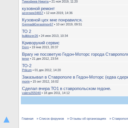
Тимофеев Никита
• 21 ноя 2019, 11:20
кузовной ремонт
azoroww34657
• 12 ноя 2019, 14:36
Кузовной цех мне понравился.
GennadiiGerasimov67
• 10 окт 2019, 09:51
ТО 2
bulldozer26
• 24 июн 2013, 10:34
Криворукий сервис
Dorn
• 19 янв 2013, 20:37
Врагу не посоветую Гедон-Моторс города Ставропол
tenor
• 21 дек 2012, 23:54
ТО-2
Prikum
• 01 дек 2012, 14:20
Заказывал в Ставрополе в Гедон-Моторс (едва сдерж
morin
• 15 окт 2012, 16:02
Сделал вчера ТО1 в ставропольском гедоне.
valera355040
• 18 дек 2011, 14:12
▲
Главная
» Список форумов
» Отзывы об организациях
» Ставропол