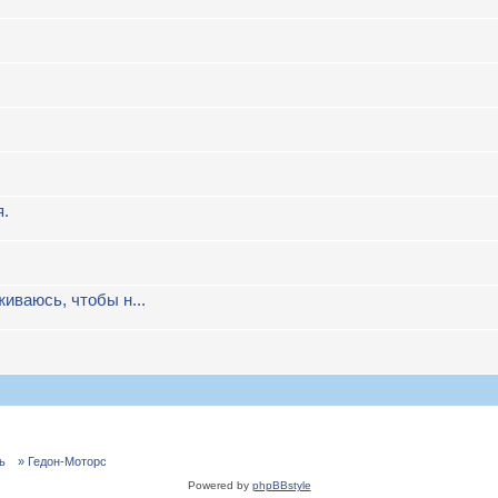
я.
иваюсь, чтобы н...
ь
» Гедон-Моторс
Powered by
phpBBstyle