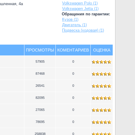
Volkswagen Polo (1)
ышленная, 4а
Volkswagen Jetta (1)
Обращения по гарантии:
Кузов (1)
Двигатель (1)
Подвеска (ходовая) (1)
ПРОСМОТРЫ
КОМЕНТАРИЕВ
ОЦЕНКА
57905
0
87468
0
26541
0
82095
0
27065
0
78695
0
258838
0