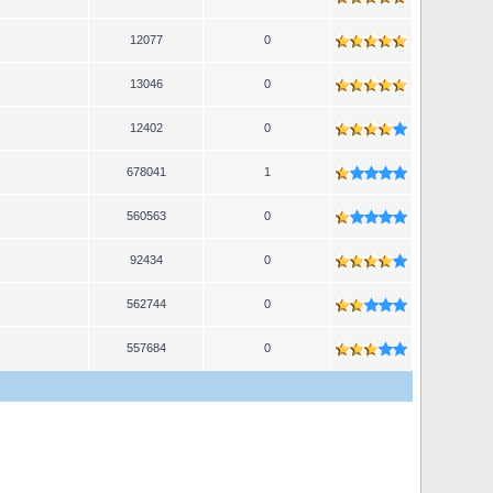
12077
0
13046
0
12402
0
678041
1
560563
0
92434
0
562744
0
557684
0