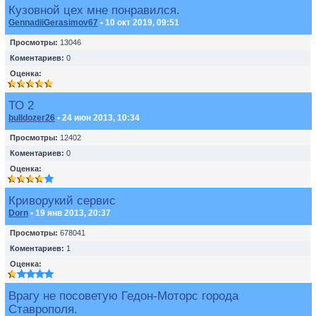
Кузовной цех мне понравился.
GennadiiGerasimov67
• 10 окт 2019, 09:51
Просмотры:
13046
Коментариев:
0
Оценка:
ТО 2
bulldozer26
• 24 июн 2013, 10:34
Просмотры:
12402
Коментариев:
0
Оценка:
Криворукий сервис
Dorn
• 19 янв 2013, 20:37
Просмотры:
678041
Коментариев:
1
Оценка:
Врагу не посоветую Гедон-Моторс города
Ставрополя.