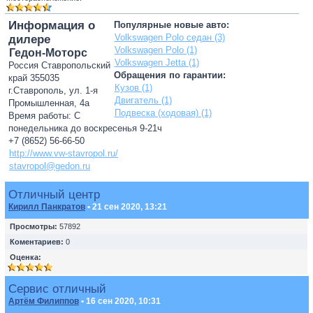
Информация о
Популярные новые авто:
Volkswagen Polo седан (3)
дилере
Volkswagen Polo (1)
Гедон-Моторс
Volkswagen Jetta (1)
Россия Ставропольский
Обращения по гарантии:
край 355035
Кузов (1)
г.Ставрополь, ул. 1-я
Двигатель (1)
Промышленная, 4а
Подвеска (ходовая) (1)
Время работы: С
понедельника до воскресенья 9-21ч
+7 (8652) 56-66-50
http://www.vw-stavropol.ru/
stavropol@gedon.ru
Отличный центр
Кирилл Панкратов
• 21 сен 2020, 13:21
Просмотры:
57892
Коментариев:
0
Оценка:
Сервис отличный
Артём Филиппов
• 16 сен 2020, 10:31