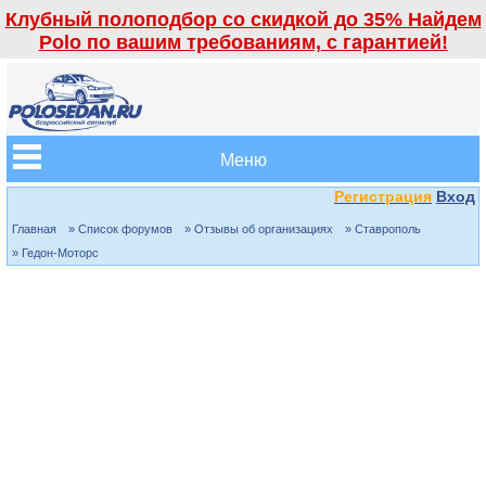
Клубный полоподбор со скидкой до 35% Найдем
Polo по вашим требованиям, с гарантией!
Меню
Регистрация
Вход
Главная
» Список форумов
» Отзывы об организациях
» Ставрополь
» Гедон-Моторс