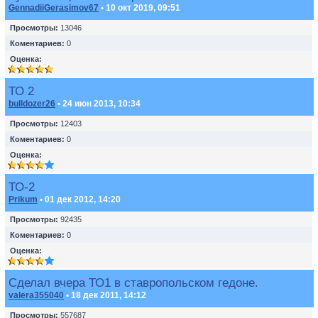
GennadiiGerasimov67
• 10 окт 2019, 09:51
Просмотры:
13046
Коментариев:
0
Оценка:
ТО 2
bulldozer26
• 24 июн 2013, 10:34
Просмотры:
12403
Коментариев:
0
Оценка:
ТО-2
Prikum
• 01 дек 2012, 14:20
Просмотры:
92435
Коментариев:
0
Оценка:
Сделал вчера ТО1 в ставропольском гедоне.
valera355040
• 18 дек 2011, 14:12
Просмотры:
557687