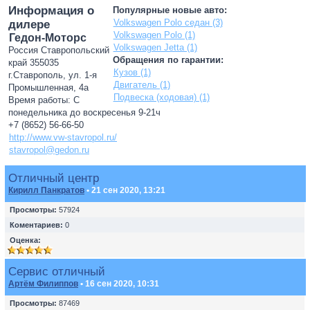
Информация о
Популярные новые авто:
Volkswagen Polo седан (3)
дилере
Volkswagen Polo (1)
Гедон-Моторс
Volkswagen Jetta (1)
Россия Ставропольский
Обращения по гарантии:
край 355035
Кузов (1)
г.Ставрополь, ул. 1-я
Двигатель (1)
Промышленная, 4а
Подвеска (ходовая) (1)
Время работы: С
понедельника до воскресенья 9-21ч
+7 (8652) 56-66-50
http://www.vw-stavropol.ru/
stavropol@gedon.ru
Отличный центр
Кирилл Панкратов
• 21 сен 2020, 13:21
Просмотры:
57924
Коментариев:
0
Оценка:
Сервис отличный
Артём Филиппов
• 16 сен 2020, 10:31
Просмотры:
87469