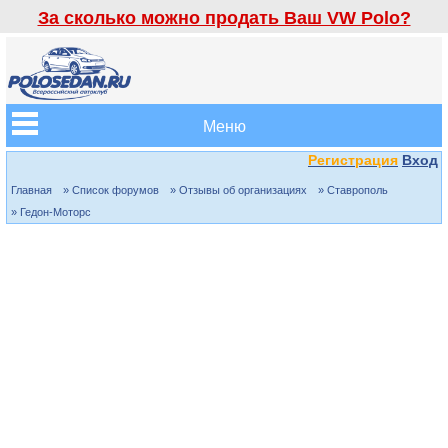
За сколько можно продать Ваш VW Polo?
Меню
Регистрация
Вход
Главная
» Список форумов
» Отзывы об организациях
» Ставрополь
» Гедон-Моторс