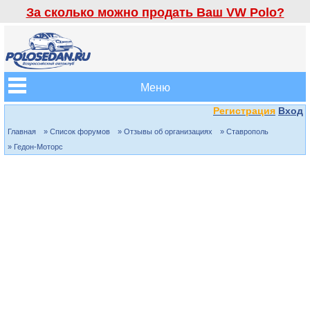
За сколько можно продать Ваш VW Polo?
Меню
Регистрация
Вход
Главная
» Список форумов
» Отзывы об организациях
» Ставрополь
» Гедон-Моторс