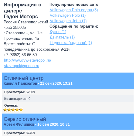
Информация о
Популярные новые авто:
Volkswagen Polo седан (3)
дилере
Volkswagen Polo (1)
Гедон-Моторс
Volkswagen Jetta (1)
Россия Ставропольский
Обращения по гарантии:
край 355035
Кузов (1)
г.Ставрополь, ул. 1-я
Двигатель (1)
Промышленная, 4а
Подвеска (ходовая) (1)
Время работы: С
понедельника до воскресенья 9-21ч
+7 (8652) 56-66-50
http://www.vw-stavropol.ru/
stavropol@gedon.ru
Отличный центр
Кирилл Панкратов
• 21 сен 2020, 13:21
Просмотры:
57909
Коментариев:
0
Оценка:
Сервис отличный
Артём Филиппов
• 16 сен 2020, 10:31
Просмотры:
87469