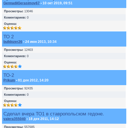
GennadiiGerasimov67
• 10 окт 2019, 09:51
Просмотры:
13046
Коментариев:
0
Оценка:
ТО 2
bulldozer26
• 24 июн 2013, 10:34
Просмотры:
12403
Коментариев:
0
Оценка:
ТО-2
Prikum
• 01 дек 2012, 14:20
Просмотры:
92435
Коментариев:
0
Оценка:
Сделал вчера ТО1 в ставропольском гедоне.
valera355040
• 18 дек 2011, 14:12
Просмотры:
557685