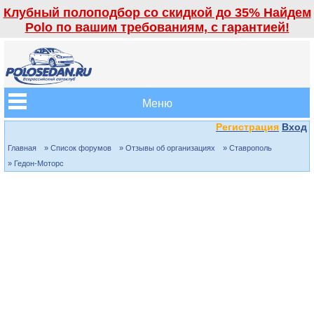
Клубный полоподбор со скидкой до 35% Найдем
Polo по вашим требованиям, с гарантией!
Меню
Регистрация
Вход
Главная
» Список форумов
» Отзывы об организациях
» Ставрополь
» Гедон-Моторс