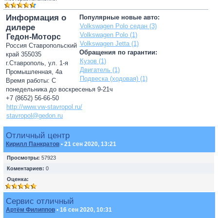
Информация о
Популярные новые авто:
Volkswagen Polo седан (3)
дилере
Volkswagen Polo (1)
Гедон-Моторс
Volkswagen Jetta (1)
Россия Ставропольский
Обращения по гарантии:
край 355035
Кузов (1)
г.Ставрополь, ул. 1-я
Двигатель (1)
Промышленная, 4а
Подвеска (ходовая) (1)
Время работы: С
понедельника до воскресенья 9-21ч
+7 (8652) 56-66-50
http://www.vw-stavropol.ru/
stavropol@gedon.ru
Отличный центр
Кирилл Панкратов
• 21 сен 2020, 13:21
Просмотры:
57923
Коментариев:
0
Оценка:
Сервис отличный
Артём Филиппов
• 16 сен 2020, 10:31