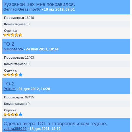
Кузовной цех мне понравился.
GennadiiGerasimov67
• 10 окт 2019, 09:51
Просмотры:
13046
Коментариев:
0
Оценка:
ТО 2
bulldozer26
• 24 июн 2013, 10:34
Просмотры:
12403
Коментариев:
0
Оценка:
ТО-2
Prikum
• 01 дек 2012, 14:20
Просмотры:
92435
Коментариев:
0
Оценка:
Сделал вчера ТО1 в ставропольском гедоне.
valera355040
• 18 дек 2011, 14:12