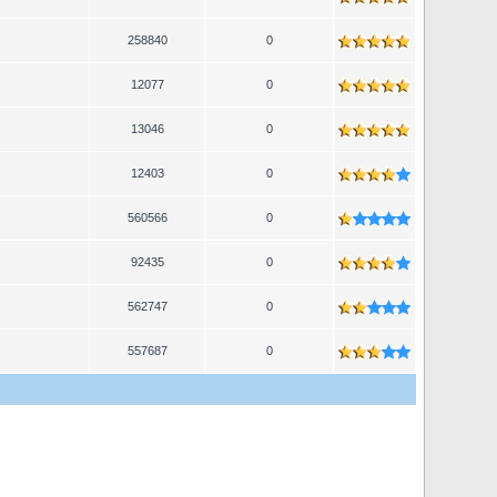
258840
0
12077
0
13046
0
12403
0
560566
0
92435
0
562747
0
557687
0