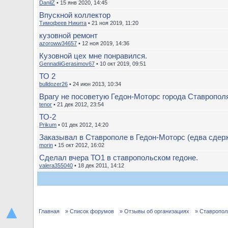
DanilZ
• 15 янв 2020, 14:45
Впускной коллектор
Тимофеев Никита
• 21 ноя 2019, 11:20
кузовной ремонт
azoroww34657
• 12 ноя 2019, 14:36
Кузовной цех мне понравился.
GennadiiGerasimov67
• 10 окт 2019, 09:51
ТО 2
bulldozer26
• 24 июн 2013, 10:34
Врагу не посоветую Гедон-Моторс города Ставропол
tenor
• 21 дек 2012, 23:54
ТО-2
Prikum
• 01 дек 2012, 14:20
Заказывал в Ставрополе в Гедон-Моторс (едва сдерж
morin
• 15 окт 2012, 16:02
Сделал вчера ТО1 в ставропольском гедоне.
valera355040
• 18 дек 2011, 14:12
▲
Главная
» Список форумов
» Отзывы об организациях
» Ставропол