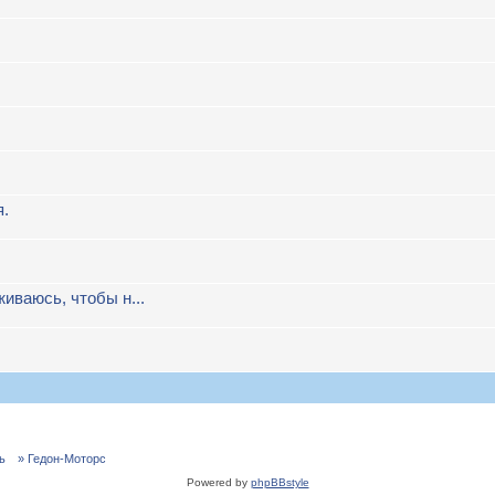
я.
иваюсь, чтобы н...
ь
» Гедон-Моторс
Powered by
phpBBstyle