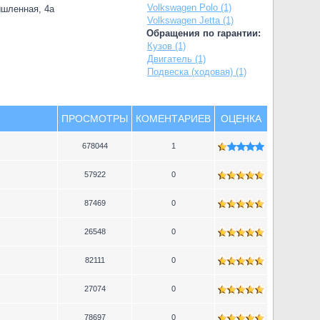
Volkswagen Polo (1)
ышленная, 4а
Volkswagen Jetta (1)
Обращения по гарантии:
Кузов (1)
Двигатель (1)
Подвеска (ходовая) (1)
ПРОСМОТРЫ
КОМЕНТАРИЕВ
ОЦЕНКА
678044
1
57922
0
87469
0
26548
0
82111
0
27074
0
78697
0