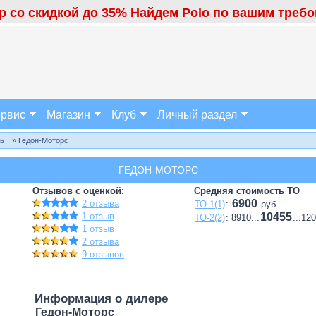
 со скидкой до 35% Найдем Polo по вашим требов
рвис
Магазин
Клуб
Личный раздел
ль
» Гедон-Моторс
ГЕДОН-МОТОРС
Отзывов с оценкой:
Средняя стоимость ТО
6900
2 отзыва
ТО-1(1)
:
руб.
1 отзыв
10455
ТО-2(2)
: 8910...
...12
1 отзыв
2 отзыва
9 отзывов
Информация о дилере
Гедон-Моторс