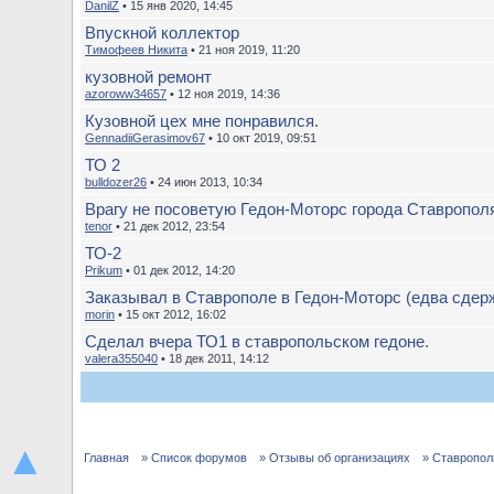
DanilZ
• 15 янв 2020, 14:45
Впускной коллектор
Тимофеев Никита
• 21 ноя 2019, 11:20
кузовной ремонт
azoroww34657
• 12 ноя 2019, 14:36
Кузовной цех мне понравился.
GennadiiGerasimov67
• 10 окт 2019, 09:51
ТО 2
bulldozer26
• 24 июн 2013, 10:34
Врагу не посоветую Гедон-Моторс города Ставропол
tenor
• 21 дек 2012, 23:54
ТО-2
Prikum
• 01 дек 2012, 14:20
Заказывал в Ставрополе в Гедон-Моторс (едва сдерж
morin
• 15 окт 2012, 16:02
Сделал вчера ТО1 в ставропольском гедоне.
valera355040
• 18 дек 2011, 14:12
▲
Главная
» Список форумов
» Отзывы об организациях
» Ставропол