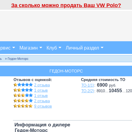
За сколько можно продать Ваш VW Polo?
рвис
Магазин
Клуб
Личный раздел
ль
» Гедон-Моторс
ГЕДОН-МОТОРС
Отзывов с оценкой:
Средняя стоимость ТО
6900
2 отзыва
ТО-1(1)
:
руб.
1 отзыв
10455
ТО-2(2)
: 8910...
...12
1 отзыв
2 отзыва
9 отзывов
Информация о дилере
Гедон-Моторс