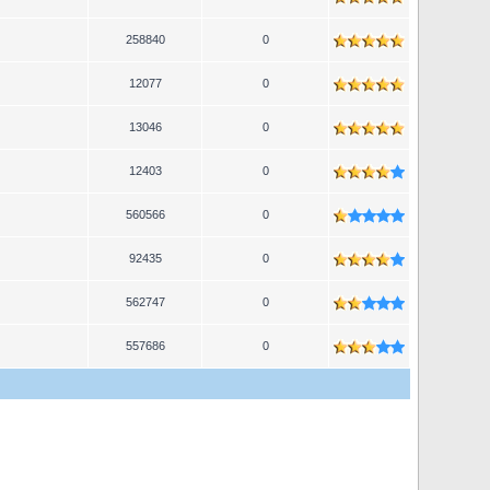
258840
0
12077
0
13046
0
12403
0
560566
0
92435
0
562747
0
557686
0