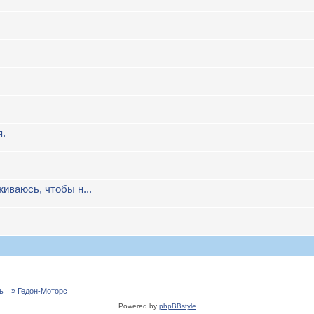
я.
иваюсь, чтобы н...
ь
» Гедон-Моторс
Powered by
phpBBstyle