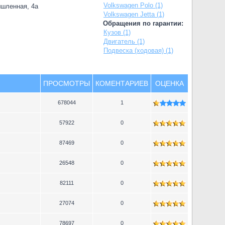
Volkswagen Polo (1)
ышленная, 4а
Volkswagen Jetta (1)
Обращения по гарантии:
Кузов (1)
Двигатель (1)
Подвеска (ходовая) (1)
ПРОСМОТРЫ
КОМЕНТАРИЕВ
ОЦЕНКА
678044
1
57922
0
87469
0
26548
0
82111
0
27074
0
78697
0