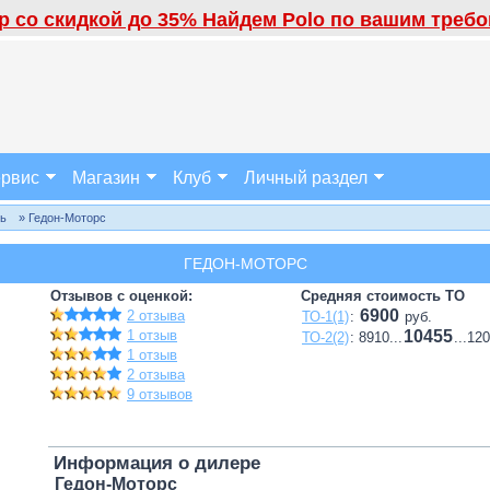
 со скидкой до 35% Найдем Polo по вашим требов
рвис
Магазин
Клуб
Личный раздел
ль
» Гедон-Моторс
ГЕДОН-МОТОРС
Отзывов с оценкой:
Средняя стоимость ТО
6900
2 отзыва
ТО-1(1)
:
руб.
1 отзыв
10455
ТО-2(2)
: 8910...
...12
1 отзыв
2 отзыва
9 отзывов
Информация о дилере
Гедон-Моторс