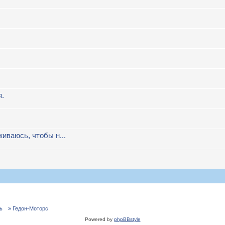
я.
иваюсь, чтобы н...
ь
» Гедон-Моторс
Powered by
phpBBstyle