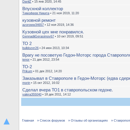
DanilZ
• 15 янв 2020, 14:45
Впускной коллектор
Тимофеев Никита
• 21 ноя 2019, 11:20
кузовной ремонт
azoroww34657
• 12 ноя 2019, 14:36
Кузовной цех мне понравился.
GennadiiGerasimov67
• 10 окт 2019, 09:51
ТО 2
bulldozer26
• 24 июн 2013, 10:34
Врагу не посоветую Гедон-Моторс города Ставропол
tenor
• 21 дек 2012, 23:54
ТО-2
Prikum
• 01 дек 2012, 14:20
Заказывал в Ставрополе в Гедон-Моторс (едва сдерж
morin
• 15 окт 2012, 16:02
Сделал вчера ТО1 в ставропольском гедоне.
valera355040
• 18 дек 2011, 14:12
▲
Главная
» Список форумов
» Отзывы об организациях
» Ставропол