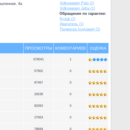
Volkswagen Polo (1)
ышленная, 4а
Volkswagen Jetta (1)
Обращения по гарантии:
Кузов (1)
Двигатель (1)
Подвеска (ходовая) (1)
ПРОСМОТРЫ
КОМЕНТАРИЕВ
ОЦЕНКА
678041
1
57902
0
87467
0
26538
0
82093
0
27063
0
78694
0