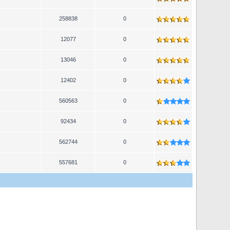
258838
0
12077
0
13046
0
12402
0
560563
0
92434
0
562744
0
557681
0