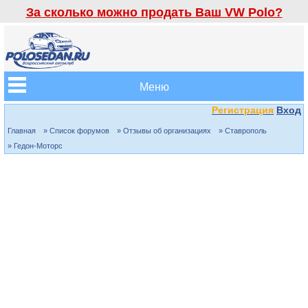
За сколько можно продать Ваш VW Polo?
Меню
Регистрация
Вход
Главная
» Список форумов
» Отзывы об организациях
» Ставрополь
» Гедон-Моторс