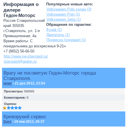
Информация о
Популярные новые авто:
Volkswagen Polo седан (3)
дилере
Volkswagen Polo (1)
Гедон-Моторс
Volkswagen Jetta (1)
Россия Ставропольский
Обращения по гарантии:
край 355035
Кузов (1)
г.Ставрополь, ул. 1-я
Двигатель (1)
Промышленная, 4а
Подвеска (ходовая) (1)
Время работы: С
понедельника до воскресенья 9-21ч
+7 (8652) 56-66-50
http://www.vw-stavropol.ru/
stavropol@gedon.ru
Врагу не посоветую Гедон-Моторс города
Ставрополя.
tenor
• 21 дек 2012, 23:54
Просмотры:
560565
Коментариев:
0
Оценка:
Криворукий сервис
Dorn
• 19 янв 2013, 20:37