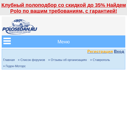
Клубный полоподбор со скидкой до 35% Найдем
Polo по вашим требованиям, с гарантией!
Меню
Регистрация
Вход
Главная
» Список форумов
» Отзывы об организациях
» Ставрополь
» Гедон-Моторс