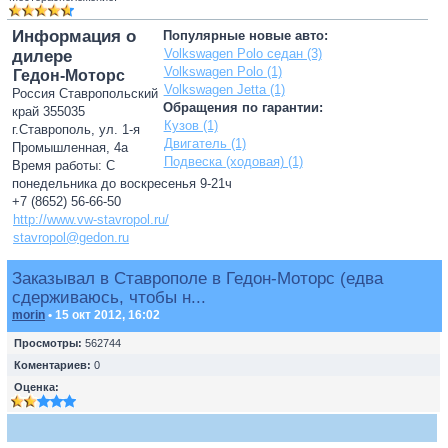
Информация о
Популярные новые авто:
Volkswagen Polo седан (3)
дилере
Volkswagen Polo (1)
Гедон-Моторс
Volkswagen Jetta (1)
Россия Ставропольский
Обращения по гарантии:
край 355035
Кузов (1)
г.Ставрополь, ул. 1-я
Двигатель (1)
Промышленная, 4а
Подвеска (ходовая) (1)
Время работы: С
понедельника до воскресенья 9-21ч
+7 (8652) 56-66-50
http://www.vw-stavropol.ru/
stavropol@gedon.ru
Заказывал в Ставрополе в Гедон-Моторс (едва
сдерживаюсь, чтобы н...
morin
• 15 окт 2012, 16:02
Просмотры:
562744
Коментариев:
0
Оценка: