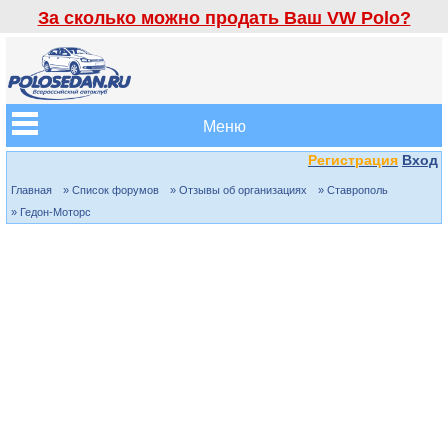
За сколько можно продать Ваш VW Polo?
Меню
Регистрация
Вход
Главная
» Список форумов
» Отзывы об организациях
» Ставрополь
» Гедон-Моторс