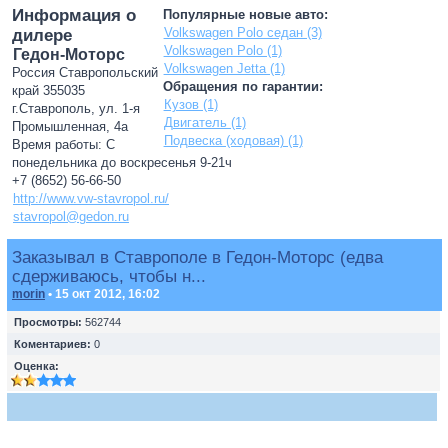
Информация о
Популярные новые авто:
Volkswagen Polo седан (3)
дилере
Volkswagen Polo (1)
Гедон-Моторс
Volkswagen Jetta (1)
Россия Ставропольский
Обращения по гарантии:
край 355035
Кузов (1)
г.Ставрополь, ул. 1-я
Двигатель (1)
Промышленная, 4а
Подвеска (ходовая) (1)
Время работы: С
понедельника до воскресенья 9-21ч
+7 (8652) 56-66-50
http://www.vw-stavropol.ru/
stavropol@gedon.ru
Заказывал в Ставрополе в Гедон-Моторс (едва
сдерживаюсь, чтобы н...
morin
• 15 окт 2012, 16:02
Просмотры:
562744
Коментариев:
0
Оценка: