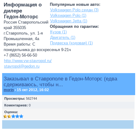
Информация о
Популярные новые авто:
Volkswagen Polo седан (3)
дилере
Volkswagen Polo (1)
Гедон-Моторс
Volkswagen Jetta (1)
Россия Ставропольский
Обращения по гарантии:
край 355035
Кузов (1)
г.Ставрополь, ул. 1-я
Двигатель (1)
Промышленная, 4а
Подвеска (ходовая) (1)
Время работы: С
понедельника до воскресенья 9-21ч
+7 (8652) 56-66-50
http://www.vw-stavropol.ru/
stavropol@gedon.ru
Заказывал в Ставрополе в Гедон-Моторс (едва
сдерживаюсь, чтобы н...
morin
• 15 окт 2012, 16:02
Просмотры:
562744
Коментариев:
0
Оценка: