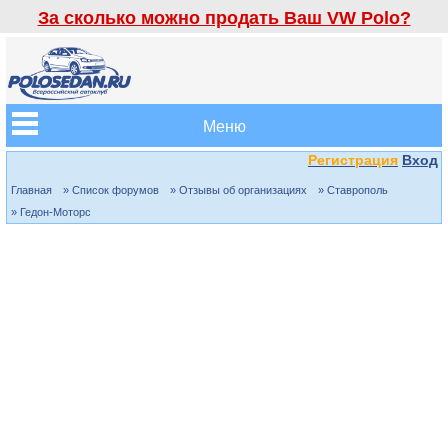
За сколько можно продать Ваш VW Polo?
Меню
Регистрация
Вход
Главная
» Список форумов
» Отзывы об организациях
» Ставрополь
» Гедон-Моторс