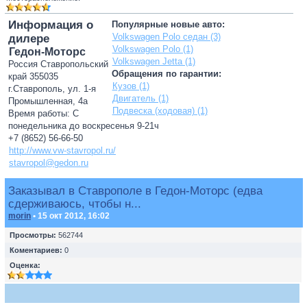
Информация о
Популярные новые авто:
Volkswagen Polo седан (3)
дилере
Volkswagen Polo (1)
Гедон-Моторс
Volkswagen Jetta (1)
Россия Ставропольский
Обращения по гарантии:
край 355035
Кузов (1)
г.Ставрополь, ул. 1-я
Двигатель (1)
Промышленная, 4а
Подвеска (ходовая) (1)
Время работы: С
понедельника до воскресенья 9-21ч
+7 (8652) 56-66-50
http://www.vw-stavropol.ru/
stavropol@gedon.ru
Заказывал в Ставрополе в Гедон-Моторс (едва
сдерживаюсь, чтобы н...
morin
• 15 окт 2012, 16:02
Просмотры:
562744
Коментариев:
0
Оценка: