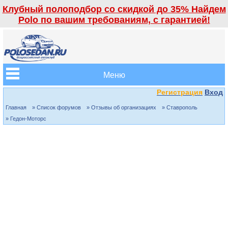
Клубный полоподбор со скидкой до 35% Найдем
Polo по вашим требованиям, с гарантией!
Меню
Регистрация
Вход
Главная
» Список форумов
» Отзывы об организациях
» Ставрополь
» Гедон-Моторс